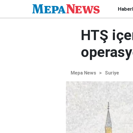
Haber
HTŞ içe
operasy
Mepa News
>
Suriye