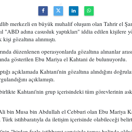
İdlib merkezli en büyük muhalif oluşum olan Tahrir el Ş
yıl "ABD adına casusluk yaptıkları" iddia edilen kişilere 
kişi gözaltına alınmıştı.
arında düzenlenen operasyonlarda gözaltına alınanlar ara
sında gösterilen Ebu Mariya el Kahtani de bulunuyordu.
ığı açıklamada Kahtani'nin gözaltına alındığını doğrula
rgulandığını açıklamıştı.
birlikte Kahtani'nin grup içerisindeki tüm görevlerinin ask
li bin Musa bin Abdullah el Cebburi olan Ebu Mariya K
 Türk istihbaratıyla da iletişim içerisinde olabileceği belirt
nin "birden fazla istihbarat servisiyle temas halinde ol