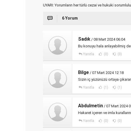
UYARI: Yorumların her türlü cezai ve hukuki sorumlulu
6 Yorum
Sadık
/ 08 Mart 2024 06:04
Bu konuyu hala anlayabilmiş d
Yanıtla
(0)
(0)
Bilge
/ 07 Mart 2024 12:18
Sizin iç yüzünüzü ortaya çıkara
Yanıtla
(1)
(1)
Abdulmetin
/ 07 Mart 2024 0
Hakaret içeren ve imla kurallar
Yanıtla
(0)
(0)