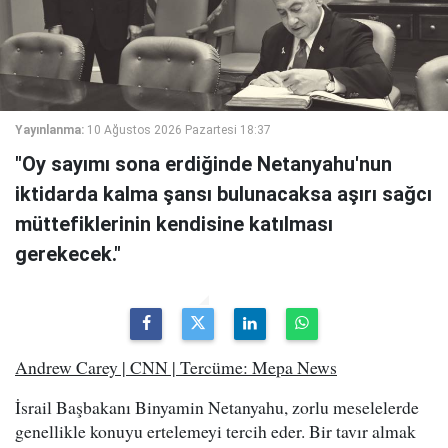
Yayınlanma:
10 Ağustos 2026 Pazartesi 18:37
"Oy sayımı sona erdiğinde Netanyahu'nun
iktidarda kalma şansı bulunacaksa aşırı sağcı
müttefiklerinin kendisine katılması
gerekecek."
Andrew Carey | CNN | Tercüme: Mepa News
İsrail Başbakanı Binyamin Netanyahu, zorlu meselelerde
genellikle konuyu ertelemeyi tercih eder. Bir tavır almak