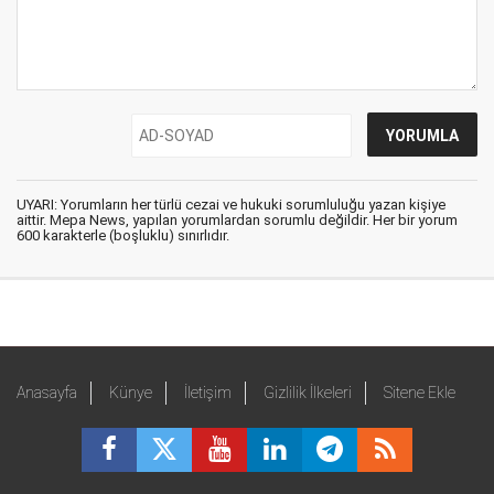
UYARI: Yorumların her türlü cezai ve hukuki sorumluluğu yazan kişiye
aittir. Mepa News, yapılan yorumlardan sorumlu değildir. Her bir yorum
600 karakterle (boşluklu) sınırlıdır.
Anasayfa
Künye
İletişim
Gizlilik İlkeleri
Sitene Ekle