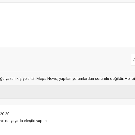
ğu yazan kişiye aittir. Mepa News, yapılan yorumlardan sorumlu değildir. Her bir 
 20:20
 ve rusyayada eleştiri yapsa