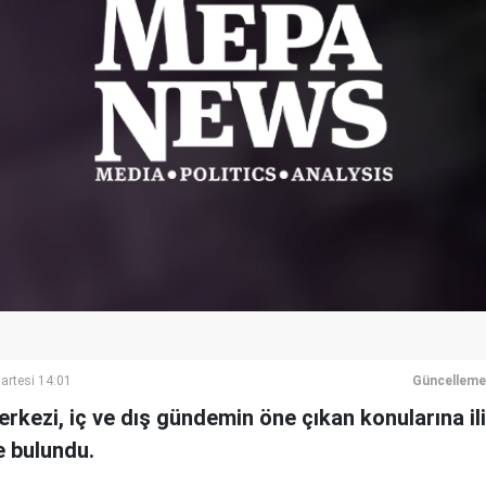
artesi 14:01
Güncelleme
kezi, iç ve dış gündemin öne çıkan konularına il
 bulundu.