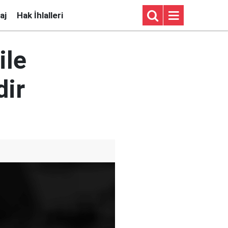
aj
Hak İhlalleri
ile
dir