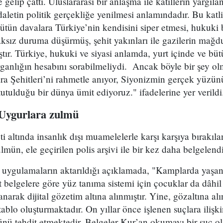
gelip çattı. Uluslararası bir anlaşma ile katillerin yargı
aletin politik gerçekliğe yenilmesi anlamındadır. Bu katl
bütün davalara Türkiye’nin kendisini siper etmesi, hukuki b
aksız duruma düşürmüş, şehit yakınları ile gazilerin mağdu
tır. Türkiye, hukuki ve siyasi anlamda, yurt içinde ve büt
rganlığın hesabını sorabilmeliydi. Ancak böyle bir şey olm
 Şehitleri’ni rahmetle anıyor, Siyonizmin gerçek yüzü
utulduğu bir dünya ümit ediyoruz." ifadelerine yer verildi
Uygurlara zulmü
i altında insanlık dışı muamelelerle karşı karşıya bırakı
mün, ele geçirilen polis arşivi ile bir kez daha belgelendiğ
ı uygulamaların aktarıldığı açıklamada, "Kamplarda yaşan
t belgelere göre yüz tanıma sistemi için çocuklar da dâhi
ranarak dijital gözetim altına alınmıştır. Yine, gözaltına a
tablo oluşturmaktadır. On yıllar önce işlenen suçlara ilişki
nü tehdit etmektedir. Belgeler Kur’an okumayı bir suç ol