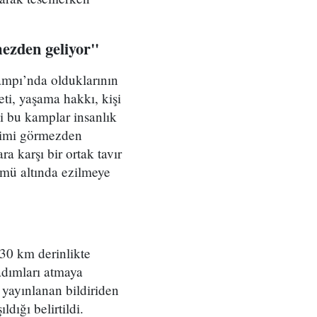
mezden geliyor"
ampı’nda olduklarının
ti, yaşama hakkı, kişi
ği bu kamplar insanlık
alimi görmezden
a karşı bir ortak tavır
lmü altında ezilmeye
30 km derinlikte
 adımları atmaya
 yayınlanan bildiriden
dığı belirtildi.