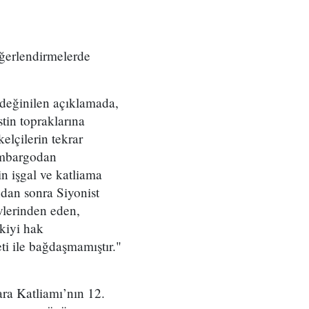
ğerlendirmelerde
 değinilen açıklamada,
tin topraklarına
kelçilerin tekrar
 ambargodan
n işgal ve katliama
dan sonra Siyonist
evlerinden eden,
şkiyi hak
ti ile bağdaşmamıştır."
ra Katliamı’nın 12.