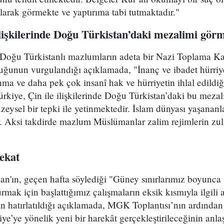
 olarak görmekte ve yaptırıma tabi tutmaktadır."
ilişkilerinde Doğu Türkistan’daki mezalimi gör
Doğu Türkistanlı mazlumların adeta bir Nazi Toplama K
uğunun vurgulandığı açıklamada, "İnanç ve ibadet hürriye
anma ve daha pek çok insanî hak ve hürriyetin ihlal edildi
 Türkiye, Çin ile ilişkilerinde Doğu Türkistan’daki bu mez
eysel bir tepki ile yetinmektedir. İslam dünyası yaşananlar
r. Aksi takdirde mazlum Müslümanlar zalim rejimlerin zu
rekat
'ın, geçen hafta söylediği "Güney sınırlarımız boyunca 
rmak için başlattığımız çalışmaların eksik kısmıyla ilgili
nin hatırlatıldığı açıklamada, MGK Toplantısı’nın ardından
’ye yönelik yeni bir harekât gerçekleştirileceğinin anlaşıl