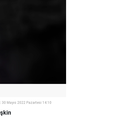
:
30 Mayıs 2022 Pazartesi 14:10
işkin