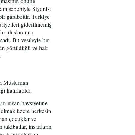
lanmasının önüne
iam sebebiyle Siyonist
ir garabettir. Türkiye
riyetleri giderilmemiş
ün uluslararası
adı. Bu vesileyle bir
nün görüldüğü ve hak
.
lan Müslüman
i hatırlatıldı.
an insan haysiyetine
l olmak üzere herkesin
lınan çocuklar ve
n takibatlar, insanların
arak tescillerken