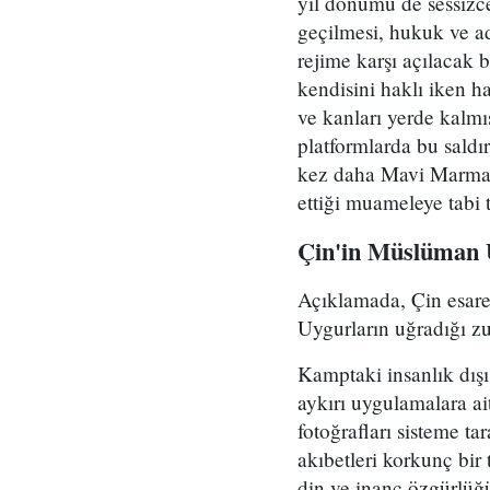
yıl dönümü de sessizce 
geçilmesi, hukuk ve ad
rejime karşı açılacak 
kendisini haklı iken h
ve kanları yerde kalmış
platformlarda bu saldı
kez daha Mavi Marmara
ettiği muameleye tabi t
Çin'in Müslüman 
Açıklamada, Çin esaret
Uygurların uğradığı zul
Kamptaki insanlık dış
aykırı uygulamalara ai
fotoğrafları sisteme ta
akıbetleri korkunç bir 
din ve inanç özgürlüğü