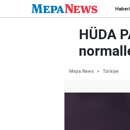
Haber
HÜDA PAR
normall
Mepa News
>
Türkiye