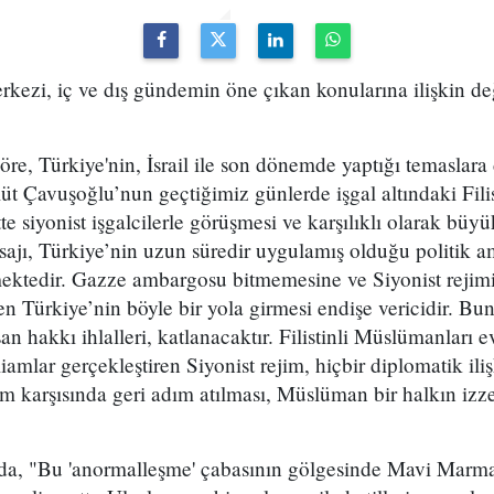
zi, iç ve dış gündemin öne çıkan konularına ilişkin de
e, Türkiye'nin, İsrail ile son dönemde yaptığı temaslara
üt Çavuşoğlu’nun geçtiğimiz günlerde işgal altındaki Filis
tte siyonist işgalcilerle görüşmesi ve karşılıklı olarak büyü
esajı, Türkiye’nin uzun süredir uygulamış olduğu politik
mektedir. Gazze ambargosu bitmemesine ve Siyonist rejimi
Türkiye’nin böyle bir yola girmesi endişe vericidir. Bun
san hakkı ihlalleri, katlanacaktır. Filistinli Müslümanları 
amlar gerçekleştiren Siyonist rejim, hiçbir diplomatik ili
 karşısında geri adım atılması, Müslüman bir halkın izze
a, "Bu 'anormalleşme' çabasının gölgesinde Mavi Marma