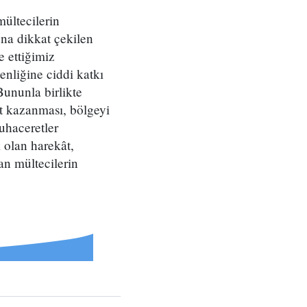
mültecilerin
una dikkat çekilen
e ettiğimiz
nliğine ciddi katkı
Bununla birlikte
t kazanması, bölgeyi
uhaceretler
 olan harekât,
an mültecilerin