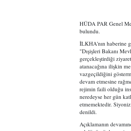
HÜDA PAR Genel Merke
bulundu.
İLKHA'nın haberine gör
"Dışişleri Bakanı Mevl
gerçekleştirdiği ziyare
atanacağına ilişkin m
vazgeçildiğini göster
devam etmesine rağmen 
rejimin faili olduğu in
neredeyse her gün katli
etmemektedir. Siyonizm
denildi.
Açıklamanın devamınd