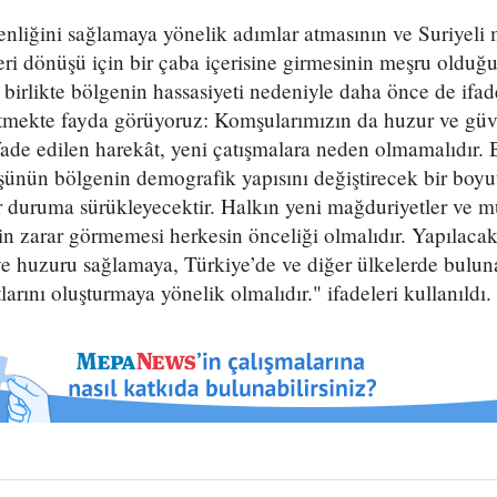
nliğini sağlamaya yönelik adımlar atmasının ve Suriyeli 
eri dönüşü için bir çaba içerisine girmesinin meşru olduğ
irlikte bölgenin hassasiyeti nedeniyle daha önce de ifad
etmekte fayda görüyoruz: Komşularımızın da huzur ve güve
fade edilen harekât, yeni çatışmalara neden olmamalıdır. 
şünün bölgenin demografik yapısını değiştirecek bir boyu
ir duruma sürükleyecektir. Halkın yeni mağduriyetler ve m
in zarar görmemesi herkesin önceliği olmalıdır. Yapılacak
 ve huzuru sağlamaya, Türkiye’de ve diğer ülkelerde bulun
larını oluşturmaya yönelik olmalıdır." ifadeleri kullanıldı.