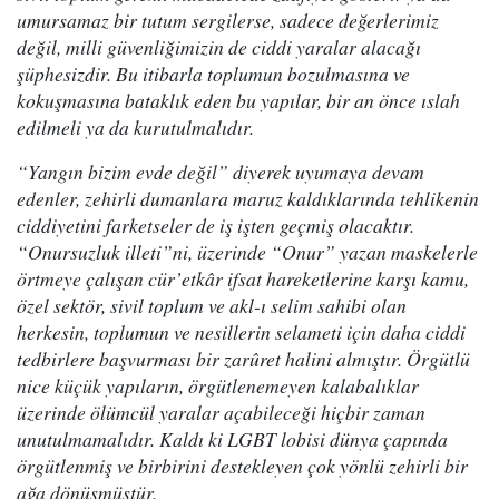
umursamaz bir tutum sergilerse, sadece değerlerimiz
değil, milli güvenliğimizin de ciddi yaralar alacağı
şüphesizdir. Bu itibarla toplumun bozulmasına ve
kokuşmasına bataklık eden bu yapılar, bir an önce ıslah
edilmeli ya da kurutulmalıdır.
“Yangın bizim evde değil” diyerek uyumaya devam
edenler, zehirli dumanlara maruz kaldıklarında tehlikenin
ciddiyetini farketseler de iş işten geçmiş olacaktır.
“Onursuzluk illeti”ni, üzerinde “Onur” yazan maskelerle
örtmeye çalışan cür’etkâr ifsat hareketlerine karşı kamu,
özel sektör, sivil toplum ve akl-ı selim sahibi olan
herkesin, toplumun ve nesillerin selameti için daha ciddi
tedbirlere başvurması bir zarûret halini almıştır. Örgütlü
nice küçük yapıların, örgütlenemeyen kalabalıklar
üzerinde ölümcül yaralar açabileceği hiçbir zaman
unutulmamalıdır. Kaldı ki LGBT lobisi dünya çapında
örgütlenmiş ve birbirini destekleyen çok yönlü zehirli bir
ağa dönüşmüştür.