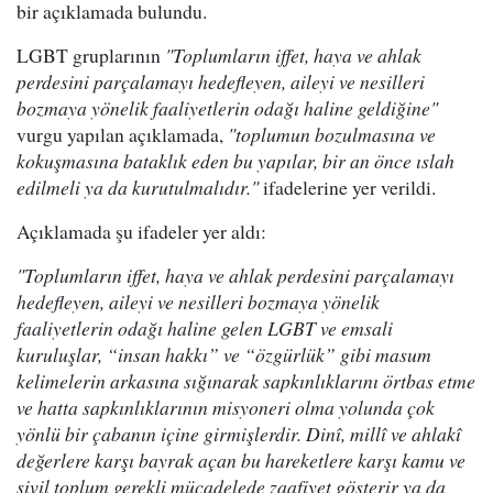
bir açıklamada bulundu.
LGBT gruplarının
"Toplumların iffet, haya ve ahlak
perdesini parçalamayı hedefleyen, aileyi ve nesilleri
bozmaya yönelik faaliyetlerin odağı haline geldiğine"
vurgu yapılan açıklamada,
"toplumun bozulmasına ve
kokuşmasına bataklık eden bu yapılar, bir an önce ıslah
edilmeli ya da kurutulmalıdır."
ifadelerine yer verildi.
Açıklamada şu ifadeler yer aldı:
"Toplumların iffet, haya ve ahlak perdesini parçalamayı
hedefleyen, aileyi ve nesilleri bozmaya yönelik
faaliyetlerin odağı haline gelen LGBT ve emsali
kuruluşlar, “insan hakkı” ve “özgürlük” gibi masum
kelimelerin arkasına sığınarak sapkınlıklarını örtbas etme
ve hatta sapkınlıklarının misyoneri olma yolunda çok
yönlü bir çabanın içine girmişlerdir. Dinî, millî ve ahlakî
değerlere karşı bayrak açan bu hareketlere karşı kamu ve
sivil toplum gerekli mücadelede zaafiyet gösterir ya da