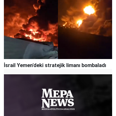
İsrail Yemen'deki stratejik limanı bombaladı