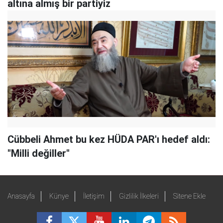
altına almış bir partiyiz
Cübbeli Ahmet bu kez HÜDA PAR'ı hedef aldı:
"Milli değiller"
Anasayfa
Künye
İletişim
Gizlilik İlkeleri
Sitene Ekle