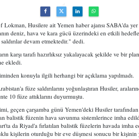
ef Lokman, Husilere ait Yemen haber ajansı SABA'da yer 
anın deniz, hava ve kara gücü üzerindeki en etkili hedefle
 saldırılar devam etmektedir." dedi.
rın karşı tarafı hazırlıksız yakalayacak şekilde ve bir pl
ne ekledi.
minden konuyla ilgili herhangi bir açıklama yapılmadı.
istan'a füze saldırılarını yoğunlaştıran Husiler, araları
te 10 füze attıklarını duyurmuştu.
imi, geçen çarşamba günü Yemen'deki Husiler tarafından 
lan balistik füzenin hava savunma sistemlerince imha edild
t'ta da Riyad'a fırlatılan balistik füzelerin havada imha e
klu kişilerin oturduğu bir eve düşmesi sonucu bir kişinin 