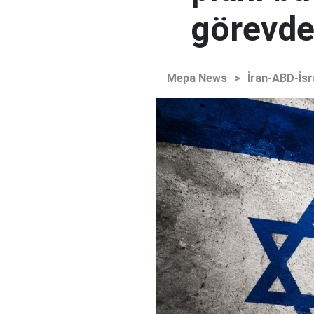
görevden
Mepa News
>
İran-ABD-İsr