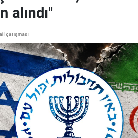
 alındı"
ail çatışması