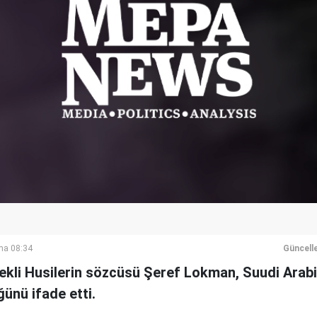
ma 08:34
Güncell
ekli Husilerin sözcüsü Şeref Lokman, Suudi Arabi
ğünü ifade etti.