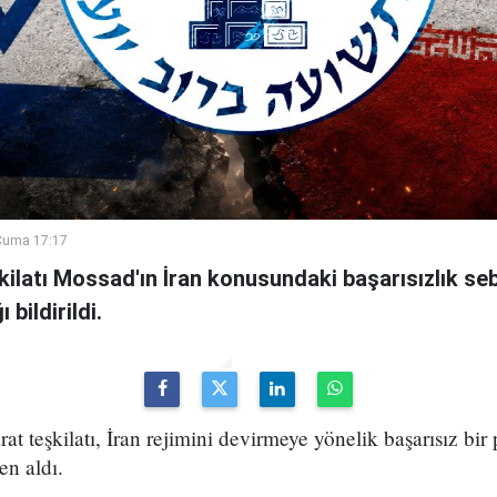
Cuma 17:17
şkilatı Mossad'ın İran konusundaki başarısızlık se
bildirildi.
arat teşkilatı, İran rejimini devirmeye yönelik başarısız bir
en aldı.