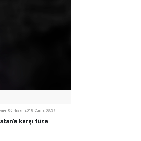
eme:
06 Nisan 2018 Cuma 08:39
stan'a karşı füze