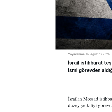
Yayınlanma:
07 Ağustos 2026 
İsrail istihbarat te
ismi görevden aldığı 
İsrail'in Mossad istihb
düzey yetkiliyi görevd