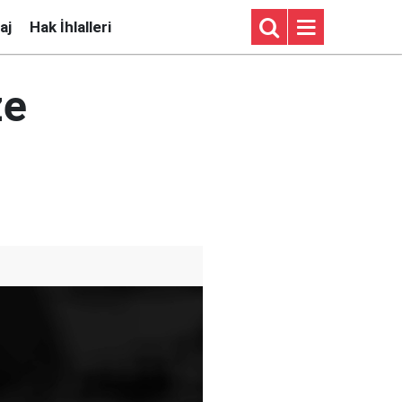
aj
Hak İhlalleri
ze