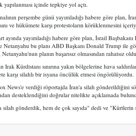
k yapılanması içinde tepkiye yol açtı.
analının perşembe günü yayımladığı habere göre plan, İran
sını ve hükümete karşı protestoların körüklenmesini içeri
t ayında yayımladığı habere göre plan, İsrail Başbakan
 ve Netanyahu bu planı ABD Başkanı Donald Trump ile g
 Netanyahu'nun planın başarısız olmasından rahatsız olduğ
n Irak Kürdistanı sınırına yakın bölgelerine hava saldırıl
e karşı silahlı bir isyana öncülük etmesi öngörülüyordu.
x News'e verdiği röportajda İran'a silah gönderildiğini sö
ından desteklendiğini doğrular nitelikte açıklamada bulun
 silah gönderdik, hem de çok sayıda" dedi ve "Kürtlerin s