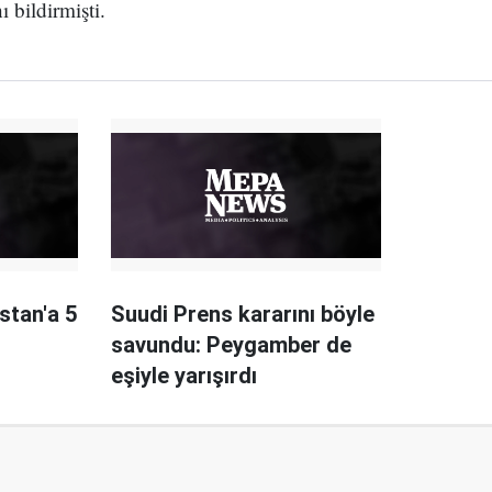
ı bildirmişti.
stan'a 5
Suudi Prens kararını böyle
savundu: Peygamber de
eşiyle yarışırdı