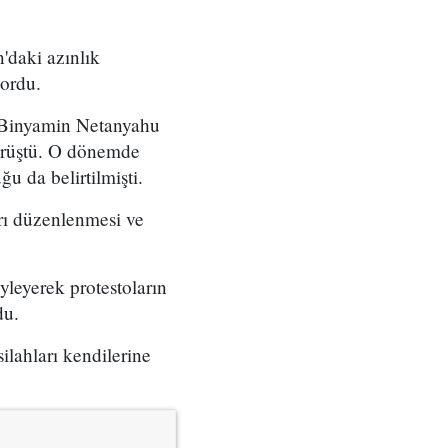
'daki azınlık
yordu.
ı Binyamin Netanyahu
örüştü. O dönemde
u da belirtilmişti.
arı düzenlenmesi ve
yleyerek protestoların
du.
ilahları kendilerine