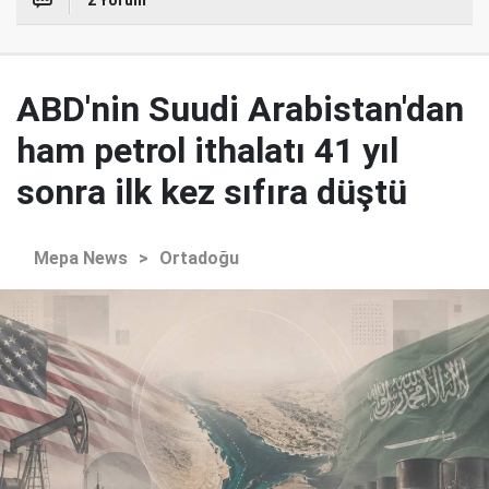
2 Yorum
ABD'nin Suudi Arabistan'dan
ham petrol ithalatı 41 yıl
sonra ilk kez sıfıra düştü
Mepa News
>
Ortadoğu