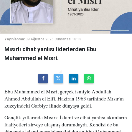
Yayınlanma:
09 Ağustos 2025 Cumartesi 18:13
Mısırlı cihat yanlısı liderlerden Ebu
Muhammed el Mısri.
Ebu Muhammed el Mısri, gerçek ismiyle Abdullah
Ahmed Abdullah el Elfi, Haziran 1963 tarihinde Mısır'ın
kuzeyindeki Garbiye ilinde dünyaya geldi.
Gençlik yıllarında Mısır'a İslami ve cihat yanlısı akımların
faaliyetleri zirveye ulaşmış durumdaydı. Kendisi de bu
dönemde İslami meselelere ilgi duyan Ebu Muhammed,