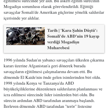
eğitilmesi sürecinde yer aldı. Bu askeri eğitim sürecinin
Mogadişu sorumlusu olarak görevlendirildi. Eğittiği
savaşçılar Somali'de Amerikan güçlerine yönelik saldırılar
içerisinde yer aldılar.
Tarih | 'Kara Şahin Düştü':
Somali'de ABD'nin 19 kayıp
verdiği Mogadişu
Muharebesi
1996 yılında Sudan'ın yabancı savaşçıları ülkeden çıkarma
kararı üzerine Afganistan'a geri dönerek burada
savaşçıların eğitilmesi çalışmalarına devam etti. Bu
dönemde El Kaide'nin önde gelen isimlerinden biri oldu.
1998 yılında Kenya ve Tanzanya'da ABD
büyükelçiliklerine düzenlenen saldırıların planlanması ve
icra edilmesi sürecinde lider isimlerden biri oldu. Bu
sürecin ardından ABD tarafından aranmaya başlandı.
İlerleyen dönemde ABD tarafından "terör" listesine