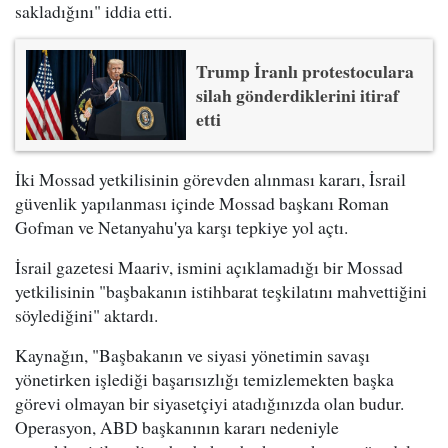
sakladığını" iddia etti.
Trump İranlı protestoculara
silah gönderdiklerini itiraf
etti
İki Mossad yetkilisinin görevden alınması kararı, İsrail
güvenlik yapılanması içinde Mossad başkanı Roman
Gofman ve Netanyahu'ya karşı tepkiye yol açtı.
İsrail gazetesi Maariv, ismini açıklamadığı bir Mossad
yetkilisinin "başbakanın istihbarat teşkilatını mahvettiğini
söylediğini" aktardı.
Kaynağın, "Başbakanın ve siyasi yönetimin savaşı
yönetirken işlediği başarısızlığı temizlemekten başka
görevi olmayan bir siyasetçiyi atadığınızda olan budur.
Operasyon, ABD başkanının kararı nedeniyle