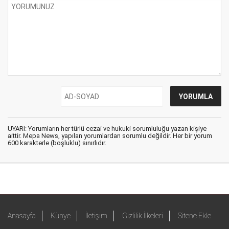
UYARI: Yorumların her türlü cezai ve hukuki sorumluluğu yazan kişiye
aittir. Mepa News, yapılan yorumlardan sorumlu değildir. Her bir yorum
600 karakterle (boşluklu) sınırlıdır.
Anasayfa
Künye
İletişim
Gizlilik İlkeleri
Sitene Ekle