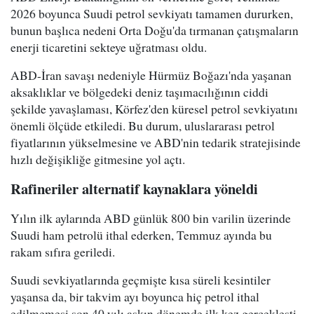
2026 boyunca Suudi petrol sevkiyatı tamamen dururken,
bunun başlıca nedeni Orta Doğu'da tırmanan çatışmaların
enerji ticaretini sekteye uğratması oldu.
ABD-İran savaşı nedeniyle Hürmüz Boğazı'nda yaşanan
aksaklıklar ve bölgedeki deniz taşımacılığının ciddi
şekilde yavaşlaması, Körfez'den küresel petrol sevkiyatını
önemli ölçüde etkiledi. Bu durum, uluslararası petrol
fiyatlarının yükselmesine ve ABD'nin tedarik stratejisinde
hızlı değişikliğe gitmesine yol açtı.
Rafineriler alternatif kaynaklara yöneldi
Yılın ilk aylarında ABD günlük 800 bin varilin üzerinde
Suudi ham petrolü ithal ederken, Temmuz ayında bu
rakam sıfıra geriledi.
Suudi sevkiyatlarında geçmişte kısa süreli kesintiler
yaşansa da, bir takvim ayı boyunca hiç petrol ithal
edilmemesi son 40 yılı aşkın dönemde ilk kez gerçekleşti.