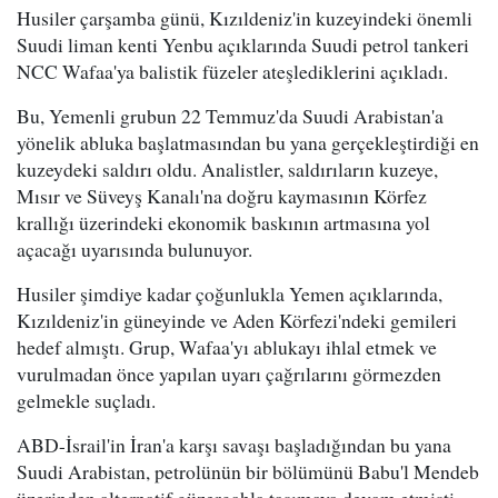
Husiler çarşamba günü, Kızıldeniz'in kuzeyindeki önemli
Suudi liman kenti Yenbu açıklarında Suudi petrol tankeri
NCC Wafaa'ya balistik füzeler ateşlediklerini açıkladı.
Bu, Yemenli grubun 22 Temmuz'da Suudi Arabistan'a
yönelik abluka başlatmasından bu yana gerçekleştirdiği en
kuzeydeki saldırı oldu. Analistler, saldırıların kuzeye,
Mısır ve Süveyş Kanalı'na doğru kaymasının Körfez
krallığı üzerindeki ekonomik baskının artmasına yol
açacağı uyarısında bulunuyor.
Husiler şimdiye kadar çoğunlukla Yemen açıklarında,
Kızıldeniz'in güneyinde ve Aden Körfezi'ndeki gemileri
hedef almıştı. Grup, Wafaa'yı ablukayı ihlal etmek ve
vurulmadan önce yapılan uyarı çağrılarını görmezden
gelmekle suçladı.
ABD-İsrail'in İran'a karşı savaşı başladığından bu yana
Suudi Arabistan, petrolünün bir bölümünü Babu'l Mendeb
üzerinden alternatif güzergahla taşımaya devam etmişti.