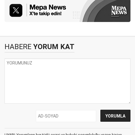
HABERE
YORUM KAT
UYARI: Yorumların her türlü cezai ve hukuki sorumluluğu yazan kişiye