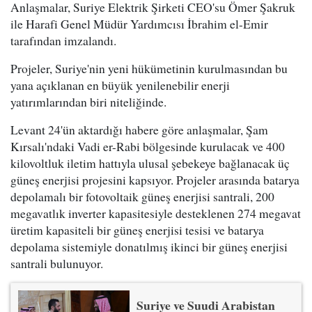
Anlaşmalar, Suriye Elektrik Şirketi CEO'su Ömer Şakruk
ile Harafi Genel Müdür Yardımcısı İbrahim el-Emir
tarafından imzalandı.
Projeler, Suriye'nin yeni hükümetinin kurulmasından bu
yana açıklanan en büyük yenilenebilir enerji
yatırımlarından biri niteliğinde.
Levant 24'ün aktardığı habere göre anlaşmalar, Şam
Kırsalı'ndaki Vadi er-Rabi bölgesinde kurulacak ve 400
kilovoltluk iletim hattıyla ulusal şebekeye bağlanacak üç
güneş enerjisi projesini kapsıyor. Projeler arasında batarya
depolamalı bir fotovoltaik güneş enerjisi santrali, 200
megavatlık inverter kapasitesiyle desteklenen 274 megavat
üretim kapasiteli bir güneş enerjisi tesisi ve batarya
depolama sistemiyle donatılmış ikinci bir güneş enerjisi
santrali bulunuyor.
Suriye ve Suudi Arabistan