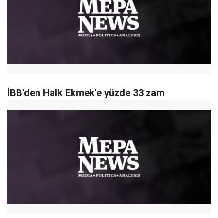
İBB'den Halk Ekmek'e yüzde 33 zam