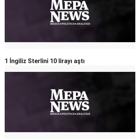
1 İngiliz Sterlini 10 lirayı aştı