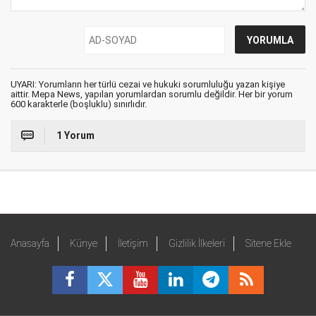
UYARI: Yorumların her türlü cezai ve hukuki sorumluluğu yazan kişiye
aittir. Mepa News, yapılan yorumlardan sorumlu değildir. Her bir yorum
600 karakterle (boşluklu) sınırlıdır.
1 Yorum
Anasayfa
Künye
İletişim
Gizlilik İlkeleri
Sitene Ekle