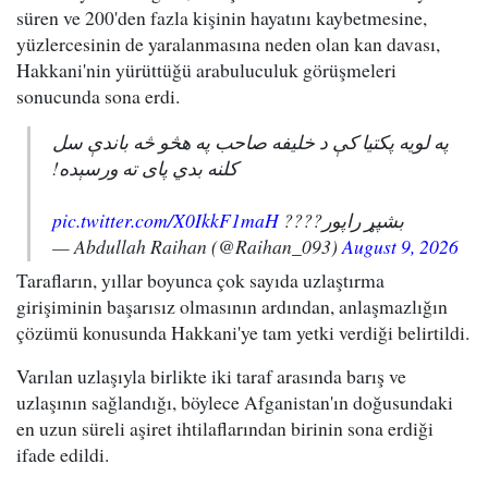
süren ve 200'den fazla kişinin hayatını kaybetmesine,
yüzlercesinin de yaralanmasına neden olan kan davası,
Hakkani'nin yürüttüğü arabuluculuk görüşmeleri
sonucunda sona erdi.
په لویه پکتیا کې د خلیفه صاحب په هڅو څه باندې سل
کلنه بدي پای ته ورسېده!
pic.twitter.com/X0IkkF1maH
بشپړ راپور????
— Abdullah Raihan (@Raihan_093)
August 9, 2026
Tarafların, yıllar boyunca çok sayıda uzlaştırma
girişiminin başarısız olmasının ardından, anlaşmazlığın
çözümü konusunda Hakkani'ye tam yetki verdiği belirtildi.
Varılan uzlaşıyla birlikte iki taraf arasında barış ve
uzlaşının sağlandığı, böylece Afganistan'ın doğusundaki
en uzun süreli aşiret ihtilaflarından birinin sona erdiği
ifade edildi.