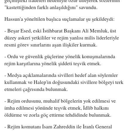
geçmişteki ifadeleri nedeniyle özür dileyerek sözlerinin
"kastettiğinden farklı anlaşıldığını" savundu.
Hassun'a yöneltilen başlıca suçlamalar şu şekildeydi:
- Beşar Esed, eski İstihbarat Başkanı Ali Memluk, üst
düzey askeri yetkililer ve rejim yanlısı milis liderleriyle
resmi görev sınırlarını aşan ilişkiler kurmak.
- Ordu ve güvenlik güçlerine yönelik konuşmalarında
rejim karşıtlarına yönelik şiddeti teşvik etmek.
- Medya açıklamalarında sivilleri hedef alan söylemler
kullanmak ve Halep'in doğusundaki sivillere bölgeyi terk
etmeleri çağrısında bulunmak.
- Rejim ordusunu, muhalif bölgelerin yok edilmesi ve
imha edilmesi yönünde teşvik etmek, İdlib halkını
öldürme ve zorla göç ettirme tehdidinde bulunmak.
- Rejim komutanı İsam Zahreddin ile İranlı General