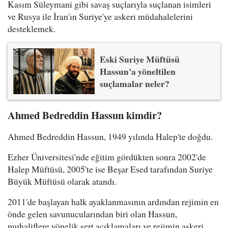
Kasım Süleymani gibi savaş suçlarıyla suçlanan isimleri
ve Rusya ile İran'ın Suriye'ye askeri müdahalelerini
desteklemek.
Eski Suriye Müftüsü
Hassun'a yöneltilen
suçlamalar neler?
Ahmed Bedreddin Hassun kimdir?
Ahmed Bedreddin Hassun, 1949 yılında Halep'te doğdu.
Ezher Üniversitesi'nde eğitim gördükten sonra 2002'de
Halep Müftüsü, 2005'te ise Beşar Esed tarafından Suriye
Büyük Müftüsü olarak atandı.
2011'de başlayan halk ayaklanmasının ardından rejimin en
önde gelen savunucularından biri olan Hassun,
muhaliflere yönelik sert açıklamaları ve rejimin askeri