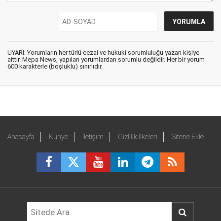
UYARI: Yorumların her türlü cezai ve hukuki sorumluluğu yazan kişiye
aittir. Mepa News, yapılan yorumlardan sorumlu değildir. Her bir yorum
600 karakterle (boşluklu) sınırlıdır.
Anasayfa
Künye
İletişim
Gizlilik İlkeleri
Sitene Ekle