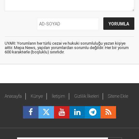
UYARI: Yorumların her türlü cezai ve hukuki sorumluluğu yazan kişiye
aittir. Mepa News, yapılan yorumlardan sorumlu değildir. Her bir yorum
600 karakterle (boşluklu) sınırlıdır.
Anasayfa
Künye
İletişim
Gizlilik İlkeleri
Sitene Ekle