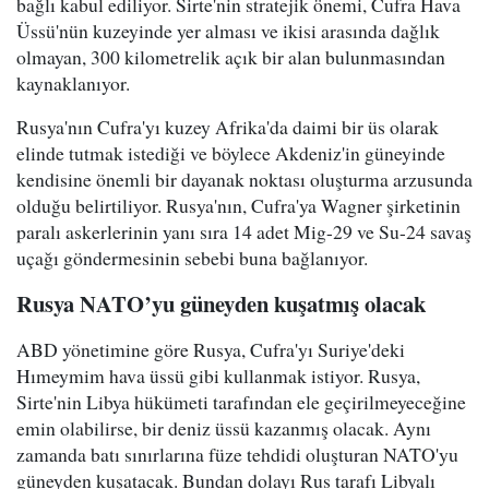
bağlı kabul ediliyor. Sirte'nin stratejik önemi, Cufra Hava
Üssü'nün kuzeyinde yer alması ve ikisi arasında dağlık
olmayan, 300 kilometrelik açık bir alan bulunmasından
kaynaklanıyor.
Rusya'nın Cufra'yı kuzey Afrika'da daimi bir üs olarak
elinde tutmak istediği ve böylece Akdeniz'in güneyinde
kendisine önemli bir dayanak noktası oluşturma arzusunda
olduğu belirtiliyor. Rusya'nın, Cufra'ya Wagner şirketinin
paralı askerlerinin yanı sıra 14 adet Mig-29 ve Su-24 savaş
uçağı göndermesinin sebebi buna bağlanıyor.
Rusya NATO’yu güneyden kuşatmış olacak
ABD yönetimine göre Rusya, Cufra'yı Suriye'deki
Hımeymim hava üssü gibi kullanmak istiyor. Rusya,
Sirte'nin Libya hükümeti tarafından ele geçirilmeyeceğine
emin olabilirse, bir deniz üssü kazanmış olacak. Aynı
zamanda batı sınırlarına füze tehdidi oluşturan NATO'yu
güneyden kuşatacak. Bundan dolayı Rus tarafı Libyalı