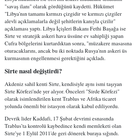
"savaş ilanı" olarak gördüğünü kaydetti. Hükümet
"Libya'nın tamamı kırmızı çizgidir ve kırmızı çizgiler
alevli açıklamalarla değil şehitlerin kanıyla çizilir"
açıklaması yaptı. Libya İçişleri Bakanı Fethi Başağa ise
Sirte ve stratejik askeri hava üssüne ev sahipliği yapan
Cufra bölgelerini kurtardıktan sonra, "müzakere masasına
oturacaklarını, ancak bu iki noktada Rusya'nın askeri üs
kurmasının engellenmesi gerektiğini açıkladı.
Sirte nasıl değiştirdi?
Akdeniz sahil kenti Sirte, kendisiyle aynı ismi taşıyan
Sirte Körfezi'nde yer alıyor. Önceleri "Sirde Körfezi"
olarak isimlendirilen kent Trablus ve Afrika ticaret
yolunda önemli bir istasyon olarak kabul ediliyordu.
Devrik lider Kaddafi, 17 Şubat devrimi esnasında
Trablus’ta kontrolü kaybedince kendi memleketi olan
Sirte’ye 1 Eylül 2011'de geri dönerek buraya sığındı.