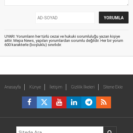
UYARI: Yorumların her türlü cezai ve hukuki sorumluluğu yazan kişiye
aittir. Mepa News, yapılan yorumlardan sorumlu değildir. Her bir yorum
600 karakterle (boşluklu) sınırlıdır.
Anasayfa
Künye
İletişim
Gizlilik İlkeleri
Sitene Ekle