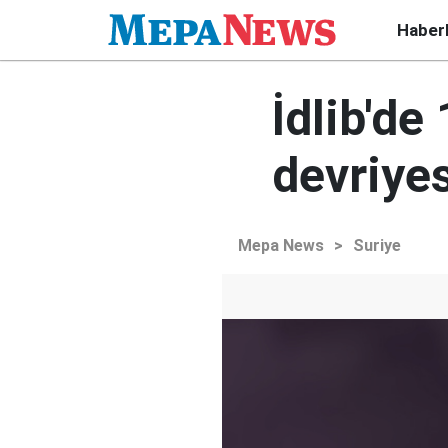
Haber
İdlib'de
devriyes
Mepa News
>
Suriye