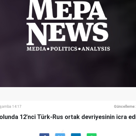
rşamba 14:17
Güncelleme:
olunda 12'nci Türk-Rus ortak devriyesinin icra edild