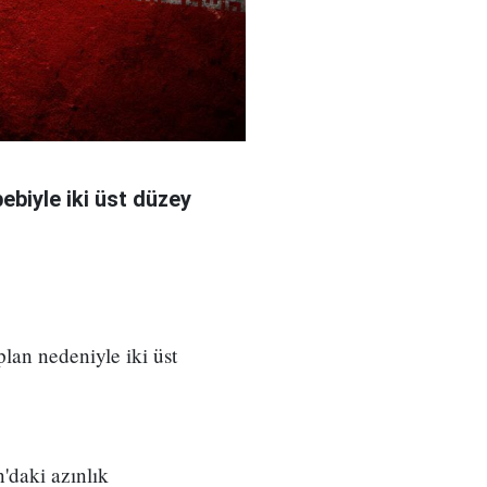
bebiyle iki üst düzey
 plan nedeniyle iki üst
'daki azınlık