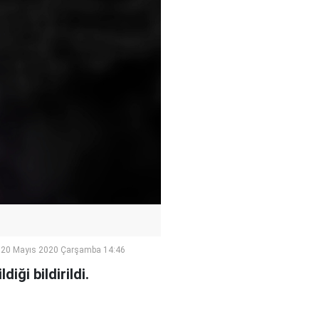
20 Mayıs 2020 Çarşamba 14:46
iği bildirildi.