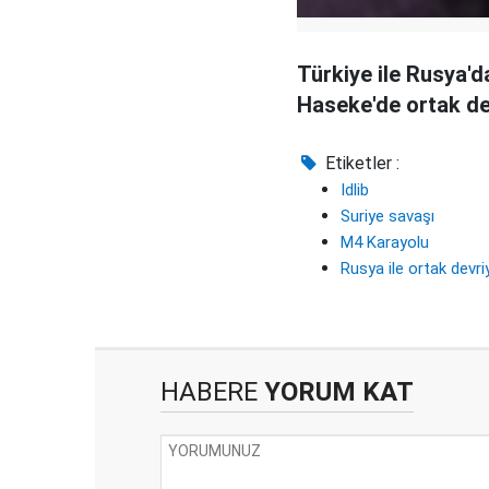
Türkiye ile Rusya'd
Haseke'de ortak de
Etiketler :
Idlib
Suriye savaşı
M4 Karayolu
Rusya ile ortak devri
HABERE
YORUM KAT