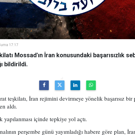
Cuma 17:17
şkilatı Mossad'ın İran konusundaki başarısızlık se
bildirildi.
arat teşkilatı, İran rejimini devirmeye yönelik başarısız bir
en aldı.
k yapılanması içinde tepkiye yol açtı.
analının perşembe günü yayımladığı habere göre plan, İran