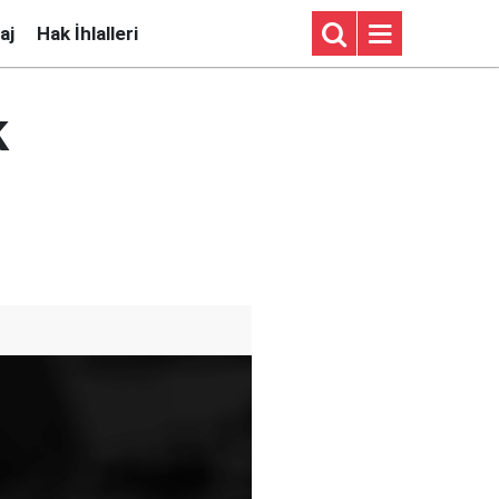
aj
Hak İhlalleri
k