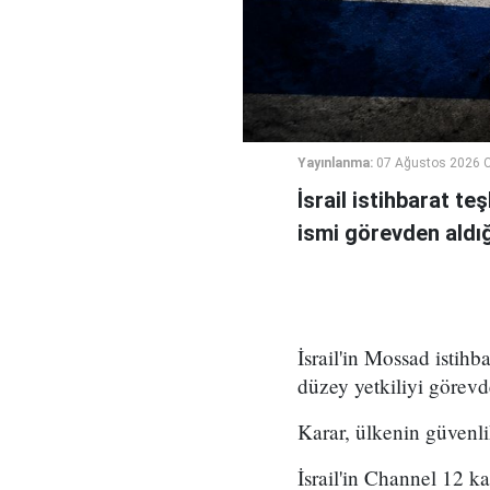
Yayınlanma:
07 Ağustos 2026 
İsrail istihbarat te
ismi görevden aldığı 
İsrail'in Mossad istihb
düzey yetkiliyi görevd
Karar, ülkenin güvenli
İsrail'in Channel 12 k