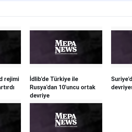
d rejimi
İdlib'de Türkiye ile
Suriye'
artırdı
Rusya'dan 10'uncu ortak
devriyes
devriye