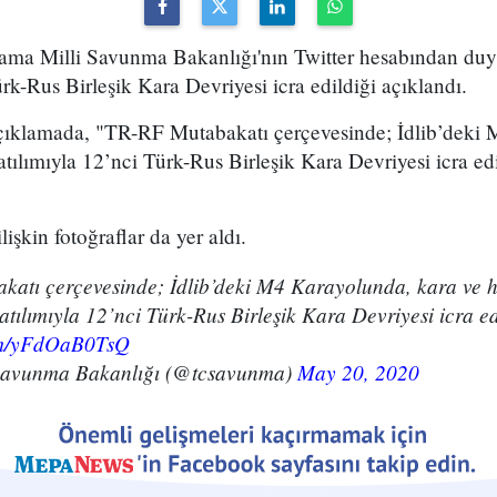
klama Milli Savunma Bakanlığı'nın Twitter hesabından duy
rk-Rus Birleşik Kara Devriyesi icra edildiği açıklandı.
çıklamada, "TR-RF Mutabakatı çerçevesinde; İdlib’deki 
tılımıyla 12’nci Türk-Rus Birleşik Kara Devriyesi icra edi
işkin fotoğraflar da yer aldı.
atı çerçevesinde; İdlib’deki M4 Karayolunda, kara ve 
atılımıyla 12’nci Türk-Rus Birleşik Kara Devriyesi icra ed
com/yFdOaB0TsQ
 Savunma Bakanlığı (@tcsavunma)
May 20, 2020