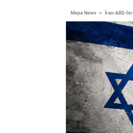
Mepa News
>
İran-ABD-İsr