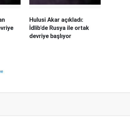
an
Hulusi Akar açıkladı:
vriye
İdlib'de Rusya ile ortak
devriye başlıyor
ye