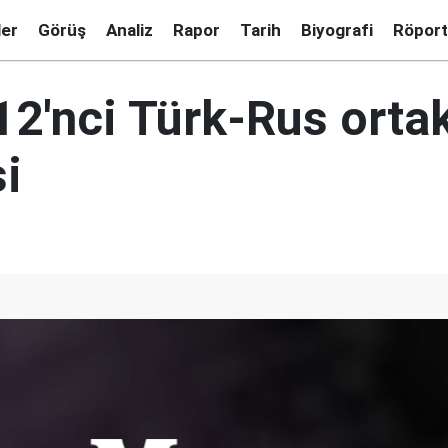
ler
Görüş
Analiz
Rapor
Tarih
Biyografi
Röport
 12'nci Türk-Rus orta
i