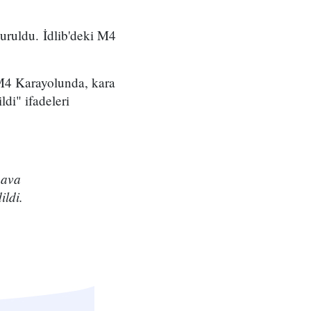
uruldu. İdlib'deki M4
M4 Karayolunda, kara
ldi" ifadeleri
hava
ildi.