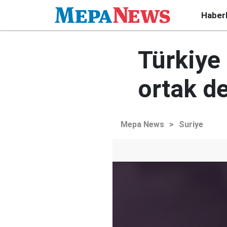
Haber
Türkiye
ortak d
Mepa News
>
Suriye