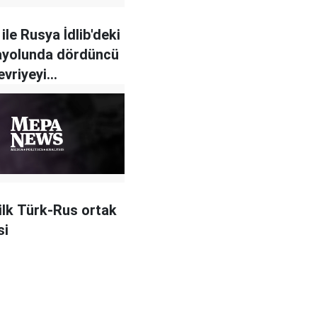
ile Rusya İdlib'deki
ayolunda dördüncü
evriyeyi
eştirdi
 ilk Türk-Rus ortak
si