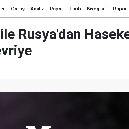
ler
Görüş
Analiz
Rapor
Tarih
Biyografi
Röport
 ile Rusya'dan Hasek
evriye