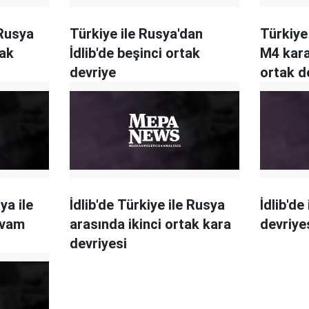
 Rusya
Türkiye ile Rusya'dan
Türkiye 
tak
İdlib'de beşinci ortak
M4 kar
devriye
ortak d
gerçekl
ya ile
İdlib'de Türkiye ile Rusya
İdlib'de
evam
arasında ikinci ortak kara
devriye
devriyesi