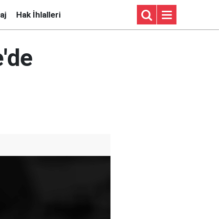
aj
Hak İhlalleri
e'de