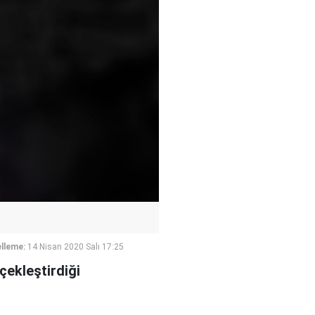
lleme:
14 Nisan 2020 Salı 17:25
çekleştirdiği