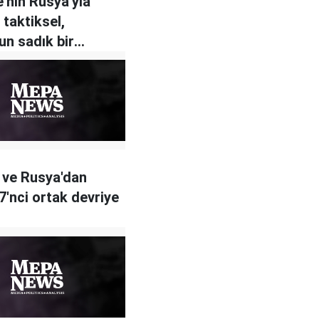
e'nin Rusya'yla
i taktiksel,
n sadık bir
z"
 ve Rusya'dan
 7'nci ortak devriye