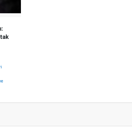
ı:
rtak
ri
ye