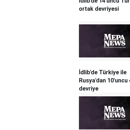
İdlib'de 14'üncü Tü
ortak devriyesi
İdlib'de Türkiye ile
Rusya'dan 10'uncu 
devriye