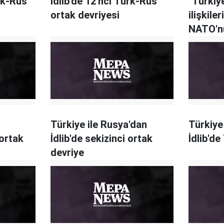
rk-Rus
İdlib'de 12'nci Türk-Rus
"Türkiy
ortak devriyesi
ilişkiler
NATO'nu
üyesiyi
Türkiye ile Rusya'dan
Türkiye
ortak
İdlib'de sekizinci ortak
İdlib'de
devriye