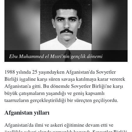
Ebu Muhammed el Mısri'nin gençlik dönemi
1988 yılında 25 yaşındayken Afganistan'da Sovyetler
Birliği işgaline karşı süren savaşa katılmaya karar vererek
Afganistan'a gitti. Bu dönemde Sovyetler Birliği'ne karşı
büyük çatışmaların yaşandığı ve geniş kapsamlı
taarruzların gerçekleştirildiği bir süreçten geçiliyordu.
Afganistan yılları
Afganistan'da ilmi ve askeri eğitimine devam etti ve
özellikle askeri alanda uzmanlık kazandı. Sovyetler Birliği