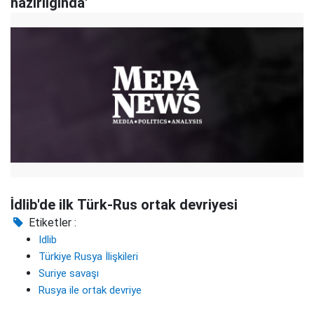
hazırlığında'
İdlib'de ilk Türk-Rus ortak devriyesi
Etiketler :
Idlib
Türkiye Rusya İlişkileri
Suriye savaşı
Rusya ile ortak devriye