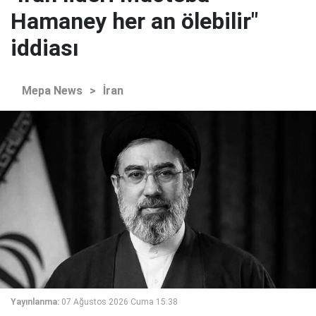
Hamaney her an ölebilir"
iddiası
Mepa News
>
İran
Yayınlanma:
07 Ağustos 2026 Cuma 15:38