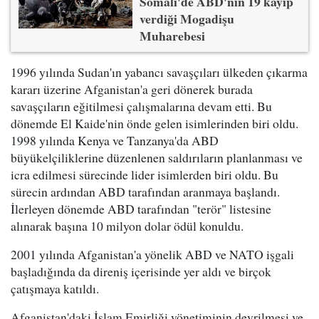
Somali'de ABD'nin 19 kayıp
verdiği Mogadişu
Muharebesi
1996 yılında Sudan'ın yabancı savaşçıları ülkeden çıkarma
kararı üzerine Afganistan'a geri dönerek burada
savaşçıların eğitilmesi çalışmalarına devam etti. Bu
dönemde El Kaide'nin önde gelen isimlerinden biri oldu.
1998 yılında Kenya ve Tanzanya'da ABD
büyükelçiliklerine düzenlenen saldırıların planlanması ve
icra edilmesi sürecinde lider isimlerden biri oldu. Bu
sürecin ardından ABD tarafından aranmaya başlandı.
İlerleyen dönemde ABD tarafından "terör" listesine
alınarak başına 10 milyon dolar ödül konuldu.
2001 yılında Afganistan'a yönelik ABD ve NATO işgali
başladığında da direniş içerisinde yer aldı ve birçok
çatışmaya katıldı.
Afganistan'daki İslam Emirliği yönetiminin devrilmesi ve