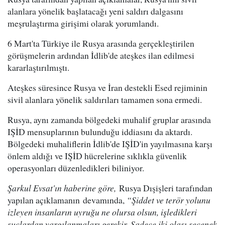
alanlara yönelik başlatacağı yeni saldırı dalgasını
meşrulaştırma girişimi olarak yorumlandı.
6 Mart'ta Türkiye ile Rusya arasında gerçekleştirilen
görüşmelerin ardından İdlib'de ateşkes ilan edilmesi
kararlaştırılmıştı.
Ateşkes süresince Rusya ve İran destekli Esed rejiminin
sivil alanlara yönelik saldırıları tamamen sona ermedi.
Rusya, aynı zamanda bölgedeki muhalif gruplar arasında
IŞİD mensuplarının bulunduğu iddiasını da aktardı.
Bölgedeki muhaliflerin İdlib'de IŞİD'in yayılmasına karşı
önlem aldığı ve IŞİD hücrelerine sıklıkla güvenlik
operasyonları düzenledikleri biliniyor.
Şarkul Evsat'ın haberine göre,
Rusya Dışişleri tarafından
yapılan açıklamanın devamında,
“Şiddet ve terör yolunu
izleyen insanların uyruğu ne olursa olsun, işledikleri
suçlardan yargılanmaları gerekir. Sadece iki olası seçenek