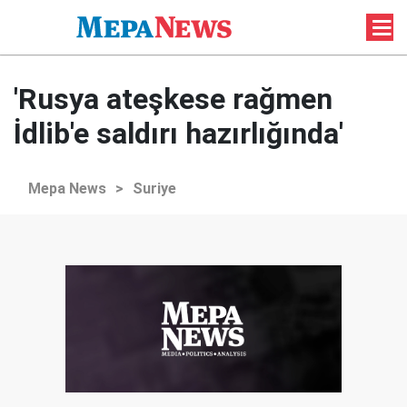
'Rusya ateşkese rağmen
İdlib'e saldırı hazırlığında'
Mepa News
>
Suriye