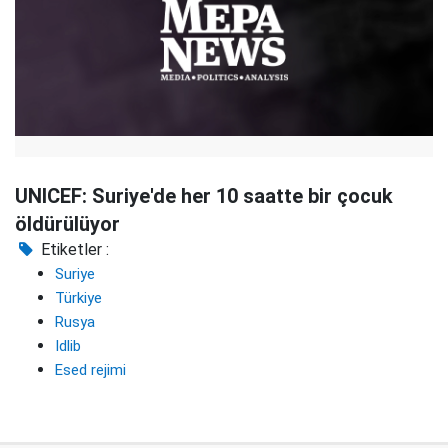
UNICEF: Suriye'de her 10 saatte bir çocuk
öldürülüyor
Etiketler :
Suriye
Türkiye
Rusya
Idlib
Esed rejimi