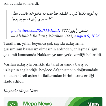
sonucunda sona erdi.
په لویه پکتیا کې د خلیفه صاحب په هڅو څه باندې سل
کلنه بدي پای ته ورسېده!
pic.twitter.com/X0IkkF1maH
بشپړ راپور????
— Abdullah Raihan (@Raihan_093)
August 9, 2026
Tarafların, yıllar boyunca çok sayıda uzlaştırma
girişiminin başarısız olmasının ardından, anlaşmazlığın
çözümü konusunda Hakkani'ye tam yetki verdiği belirtildi.
Varılan uzlaşıyla birlikte iki taraf arasında barış ve
uzlaşının sağlandığı, böylece Afganistan'ın doğusundaki
en uzun süreli aşiret ihtilaflarından birinin sona erdiği
ifade edildi.
Kaynak: Mepa News