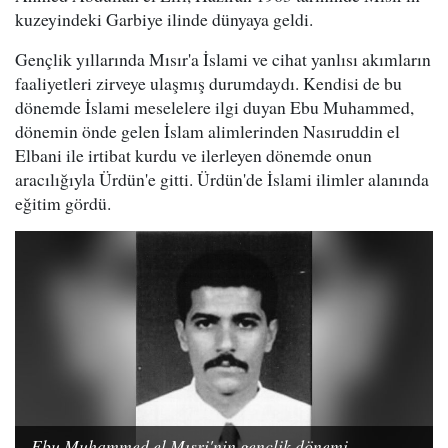
kuzeyindeki Garbiye ilinde dünyaya geldi.
Gençlik yıllarında Mısır'a İslami ve cihat yanlısı akımların
faaliyetleri zirveye ulaşmış durumdaydı. Kendisi de bu
dönemde İslami meselelere ilgi duyan Ebu Muhammed,
dönemin önde gelen İslam alimlerinden Nasıruddin el
Elbani ile irtibat kurdu ve ilerleyen dönemde onun
aracılığıyla Ürdün'e gitti. Ürdün'de İslami ilimler alanında
eğitim gördü.
Ebu Muhammed el Mısri'nin gençlik dönemi