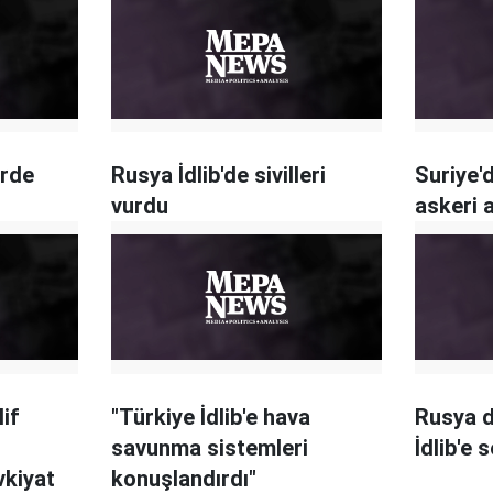
erde
Rusya İdlib'de sivilleri
Suriye'
vurdu
askeri 
if
"Türkiye İdlib'e hava
Rusya d
savunma sistemleri
İdlib'e 
vkiyat
konuşlandırdı"