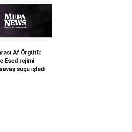
arası Af Örgütü:
e Esed rejimi
 savaş suçu işledi