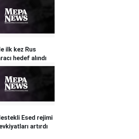
de ilk kez Rus
aracı hedef alındı
estekli Esed rejimi
sevkiyatları artırdı