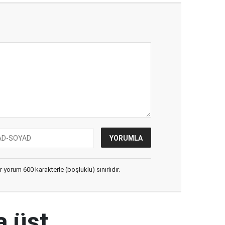
yorum 600 karakterle (boşluklu) sınırlıdır.
a üst