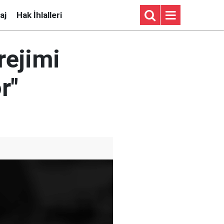
aj
Hak İhlalleri
rejimi
r"