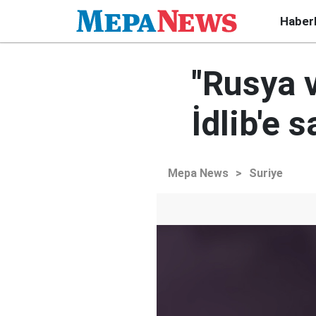
Haber
"Rusya v
İdlib'e 
Mepa News
>
Suriye