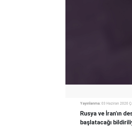
Yayınlanma:
03 Haziran 2020 
Rusya ve İran'ın des
başlatacağı bildirili