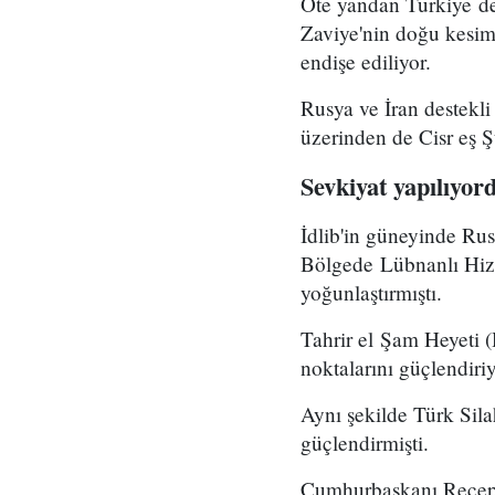
Öte yandan Türkiye de
Zaviye'nin doğu kesimi
endişe ediliyor.
Rusya ve İran destekli
üzerinden de Cisr eş Ş
Sevkiyat yapılıyor
İdlib'in güneyinde Rus
Bölgede Lübnanlı Hizb
yoğunlaştırmıştı.
Tahrir el Şam Heyeti (
noktalarını güçlendiri
Aynı şekilde Türk Sila
güçlendirmişti.
Cumhurbaşkanı Recep T