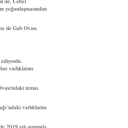
si de, Cebel
ların yoğunlaşmasından
yne ile Gab Ovası
m ediyordu.
rı varlıklarını
Ovası'ndaki temas
ağı’ndaki varlıklarını
de 2019 yılı sonunda