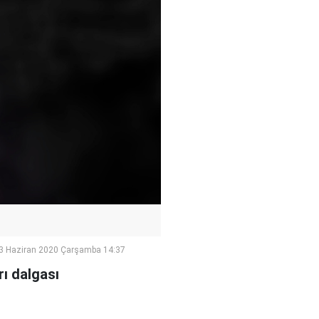
3 Haziran 2020 Çarşamba 14:37
rı dalgası