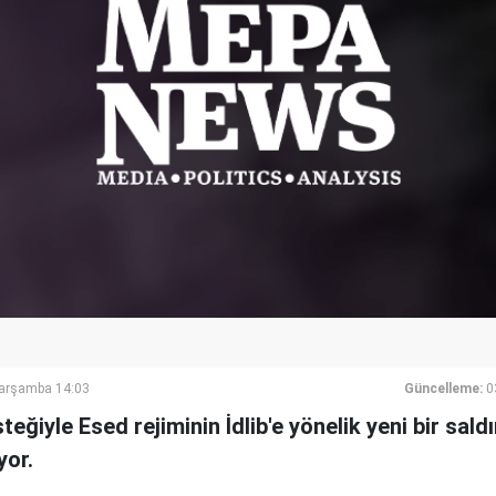
Çarşamba 14:03
Güncelleme:
0
teğiyle Esed rejiminin İdlib'e yönelik yeni bir saldı
yor.