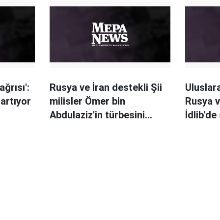
ağrısı':
Rusya ve İran destekli Şii
Uluslar
artıyor
milisler Ömer bin
Rusya v
Abdulaziz'in türbesini
İdlib'de
tahrip etti