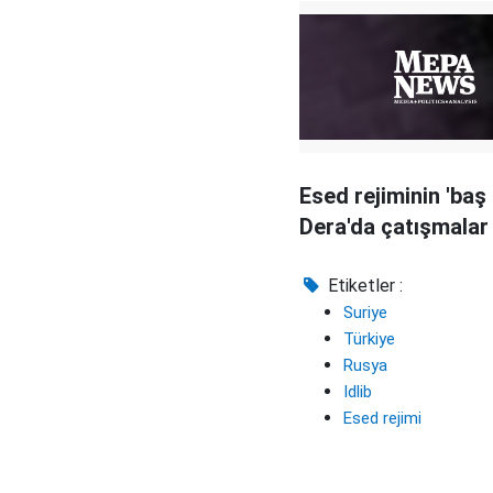
Esed rejiminin 'baş 
Dera'da çatışmalar 
Etiketler :
Suriye
Türkiye
Rusya
Idlib
Esed rejimi