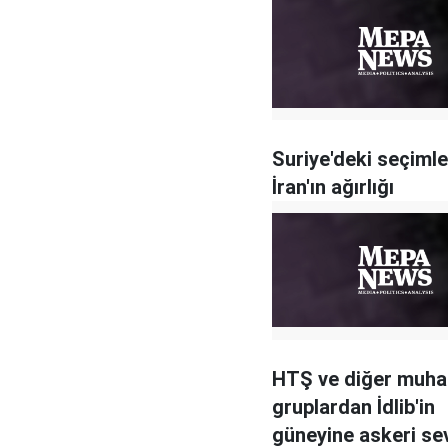
Suriye'deki seçiml
İran'ın ağırlığı
HTŞ ve diğer muhal
gruplardan İdlib'in
güneyine askeri se