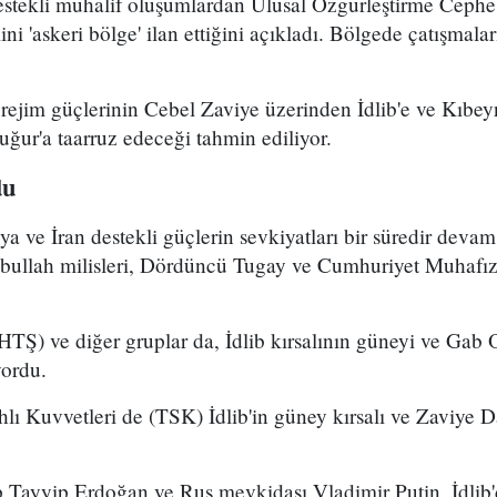
stekli muhalif oluşumlardan Ulusal Özgürleştirme Cephe
ni 'askeri bölge' ilan ettiğini açıkladı. Bölgede çatışma
 rejim güçlerinin Cebel Zaviye üzerinden İdlib'e ve Kıbe
uğur'a taarruz edeceği tahmin ediliyor.
du
ya ve İran destekli güçlerin sevkiyatları bir süredir deva
ullah milisleri, Dördüncü Tugay ve Cumhuriyet Muhafızla
HTŞ) ve diğer gruplar da, İdlib kırsalının güneyi ve Gab 
yordu.
hlı Kuvvetleri de (TSK) İdlib'in güney kırsalı ve Zaviye D
ayyip Erdoğan ve Rus mevkidaşı Vladimir Putin, İdlib'