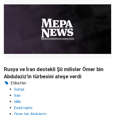
Rusya ve İran destekli Şii milisler Ömer bin
Abdulaziz'in türbesini ateşe verdi
Etiketler :
Suriye
İran
Idlib
Esed rejimi
Ömer bin Abdulaziz