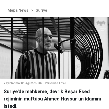
Mepa News
>
Suriye
Yayınlanma:
06 Ağustos 2026 Perşembe 17:41
Suriye'de mahkeme, devrik Beşar Esed
rejiminin müftüsü Ahmed Hassun'un idamını
istedi.