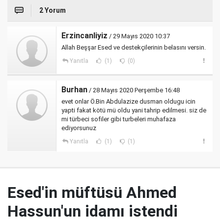
2 Yorum
Erzincanliyiz
/ 29 Mayıs 2020 10:37
Allah Beşşar Esed ve destekçilerinin belasını versin.
Yanıtla
(1)
(0)
Burhan
/ 28 Mayıs 2020 Perşembe 16:48
evet onlar Ö.Bin Abdulazize dusman oldugu icin
yapti fakat kötü mü oldu yani tahrip edilmesi. siz de
mi türbeci sofiler gibi turbeleri muhafaza
ediyorsunuz
Yanıtla
(1)
(1)
Esed'in müftüsü Ahmed
Hassun'un idamı istendi