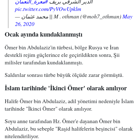
الدير الشرقي بريف
#معرة_النعمان
pic.twitter.com/PyVOwUpklm
— محمد عثمان || M . othman (@moh7_othman)
May
26, 2020
Ocak ayında kundaklanmıştı
Ömer bin Abdulaziz'in türbesi, bölge Rusya ve İran
destekli rejim güçlerince ele geçirildikten sonra, Şii
milisler tarafından kundaklanmıştı.
Saldırılar sonrası türbe büyük ölçüde zarar görmüştü.
İslam tarihinde 'İkinci Ömer' olarak anılıyor
Halife Ömer bin Abdulaziz, adil yönetimi nedeniyle İslam
tarihinde "İkinci Ömer" olarak anılıyor.
Soyu anne tarafından Hz. Ömer'e dayanan Ömer bin
Abdulaziz, bu sebeple "Raşid halifelerin beşincisi" olarak
nitelendiriliyor.