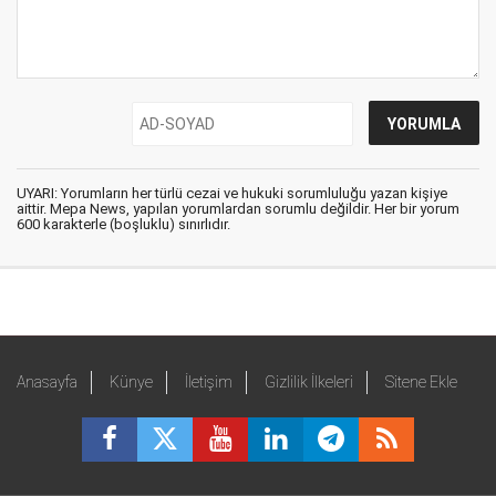
UYARI: Yorumların her türlü cezai ve hukuki sorumluluğu yazan kişiye
aittir. Mepa News, yapılan yorumlardan sorumlu değildir. Her bir yorum
600 karakterle (boşluklu) sınırlıdır.
Anasayfa
Künye
İletişim
Gizlilik İlkeleri
Sitene Ekle