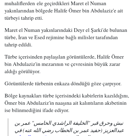
muhaliflerden ele geçirdikleri Maret el Numan
yakınlarından bölgede Halife Ömer bin Abdulaziz'e ait
türbeyi tahrip etti.
Maret el Numan yakınlarındaki Deyr el Şarki'de bulunan
türbe, İran ve Esed rejimine bağlı milisler tarafından
tahrip edildi.
Türbe içerisinden paylaşılan görüntülerde, Halife Ömer
bin Abdulaziz'in mezarının ve çevresinin büyük zarar
aldığı görülüyor.
Görüntülerde türbenin enkaza döndüğü göze çarpıyor.
Bölge kaynakları türbe içerisindeki kabirlerin kazıldığını,
Ömer bin Abdulaziz'in naaşına ait kalıntıların akıbetinin
ise bilinmediğini ifade ediyor.
نبش وحرق قبر "الخليفة الراشدي الخامس" عمر بن
عبدالعزيز (حفيد عمر بن الخطاب رضي الله عنه) في