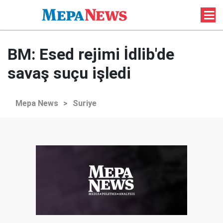
BM: Esed rejimi İdlib'de
savaş suçu işledi
Mepa News
>
Suriye