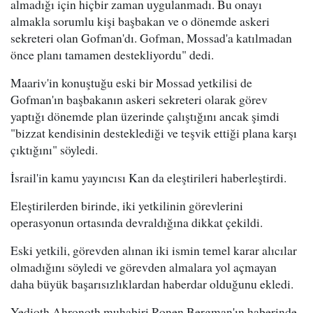
almadığı için hiçbir zaman uygulanmadı. Bu onayı
almakla sorumlu kişi başbakan ve o dönemde askeri
sekreteri olan Gofman'dı. Gofman, Mossad'a katılmadan
önce planı tamamen destekliyordu" dedi.
Maariv'in konuştuğu eski bir Mossad yetkilisi de
Gofman'ın başbakanın askeri sekreteri olarak görev
yaptığı dönemde plan üzerinde çalıştığını ancak şimdi
"bizzat kendisinin desteklediği ve teşvik ettiği plana karşı
çıktığını" söyledi.
İsrail'in kamu yayıncısı Kan da eleştirileri haberleştirdi.
Eleştirilerden birinde, iki yetkilinin görevlerini
operasyonun ortasında devraldığına dikkat çekildi.
Eski yetkili, görevden alınan iki ismin temel karar alıcılar
olmadığını söyledi ve görevden almalara yol açmayan
daha büyük başarısızlıklardan haberdar olduğunu ekledi.
Yedioth Ahronoth muhabiri Ronen Bergman'ın haberinde