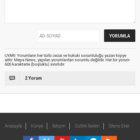
UYARI: Yorumların her türlü cezai ve hukuki sorumluluğu yazan kişiye
aittir. Mepa News, yapılan yorumlardan sorumlu değildir. Her bir yorum
600 karakterle (boşluklu) sınırlıdır.
2 Yorum
Anasayfa
Künye
İletişim
Gizlilik İlkeleri
Sitene Ekle