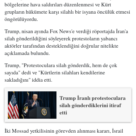
bölgelerine hava saldırıları düzenlenmesi ve Kürt
grupların hükümete karşı silahlı bir isyana öncülük etmesi
öngörülüyordu.
Trump, nisan ayında Fox News'e verdiği röportajda İran'a
silah gönderildiğini söyleyerek protestoların yabancı
aktörler tarafından desteklendiğini doğrular nitelikte
açıklamada bulundu.
Trump, "Protestoculara silah gönderdik, hem de çok
sayıda" dedi ve "Kürtlerin silahları kendilerine
sakladığını" iddia etti.
Trump İranlı protestoculara
silah gönderdiklerini itiraf
etti
İki Mossad yetkilisinin görevden alınması kararı, İsrail