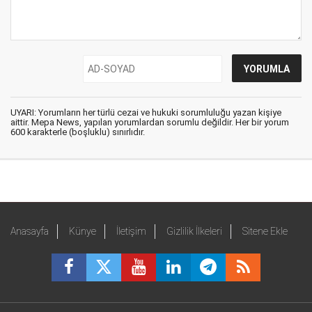
UYARI: Yorumların her türlü cezai ve hukuki sorumluluğu yazan kişiye
aittir. Mepa News, yapılan yorumlardan sorumlu değildir. Her bir yorum
600 karakterle (boşluklu) sınırlıdır.
Anasayfa
Künye
İletişim
Gizlilik İlkeleri
Sitene Ekle