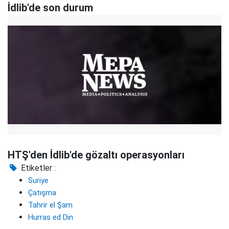
İdlib'de son durum
HTŞ'den İdlib'de gözaltı operasyonları
Etiketler :
Suriye
Çatışma
Tahrir el Şam
Hurras ed Din