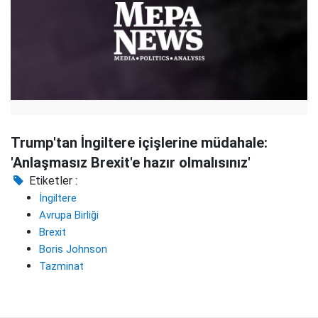
Trump'tan İngiltere içişlerine müdahale:
'Anlaşmasız Brexit'e hazır olmalısınız'
Etiketler :
İngiltere
Avrupa Birliği
Brexit
Boris Johnson
Tazminat