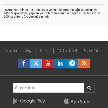
UYARI: Yorumların her türlü cezai ve hukuki sorumluluğu yazan kişiye
aittir. Mepa News, yapılan yorumlardan sorumlu değildir. Her bir yorum
600 karakterle (boşluklu) sınırlıdır.
Anasayfa
Künye
İletişim
Gizlilik İlkeleri
Sitene Ekle