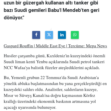
uzun bir güzergah kullanan altı tanker gibi
bazı Suudi gemileri Babu'l Mendeb'ten geri
dönüyor."
Gaspard Rouffin | Middle East Eye | Tercüme: Mepa News
Husiler çarşamba günü, Kızıldeniz'in kuzeyindeki önemli
Suudi liman kenti Yenbu açıklarında Suudi petrol tankeri
NCC Wafaa'ya balistik füzeler ateşlediklerini açıkladı.
Bu, Yemenli grubun 22 Temmuz'da Suudi Arabistan'a
yönelik abluka başlatmasından bu yana gerçekleştirdiği en
kuzeydeki saldırı oldu. Analistler, saldırıların kuzeye,
Mısır ve Süveyş Kanalı'na doğru kaymasının Körfez
krallığı üzerindeki ekonomik baskının artmasına yol
açacağı uyarısında bulunuyor.