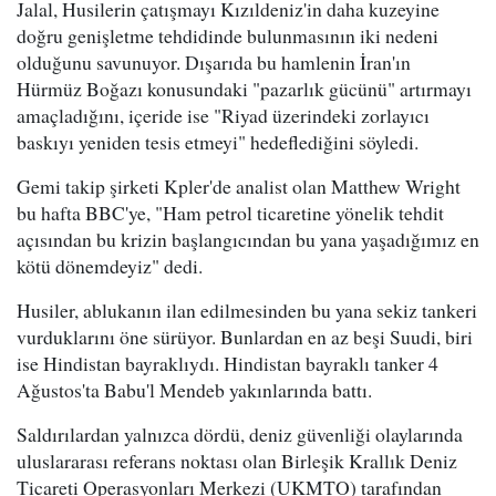
Jalal, Husilerin çatışmayı Kızıldeniz'in daha kuzeyine
doğru genişletme tehdidinde bulunmasının iki nedeni
olduğunu savunuyor. Dışarıda bu hamlenin İran'ın
Hürmüz Boğazı konusundaki "pazarlık gücünü" artırmayı
amaçladığını, içeride ise "Riyad üzerindeki zorlayıcı
baskıyı yeniden tesis etmeyi" hedeflediğini söyledi.
Gemi takip şirketi Kpler'de analist olan Matthew Wright
bu hafta BBC'ye, "Ham petrol ticaretine yönelik tehdit
açısından bu krizin başlangıcından bu yana yaşadığımız en
kötü dönemdeyiz" dedi.
Husiler, ablukanın ilan edilmesinden bu yana sekiz tankeri
vurduklarını öne sürüyor. Bunlardan en az beşi Suudi, biri
ise Hindistan bayraklıydı. Hindistan bayraklı tanker 4
Ağustos'ta Babu'l Mendeb yakınlarında battı.
Saldırılardan yalnızca dördü, deniz güvenliği olaylarında
uluslararası referans noktası olan Birleşik Krallık Deniz
Ticareti Operasyonları Merkezi (UKMTO) tarafından