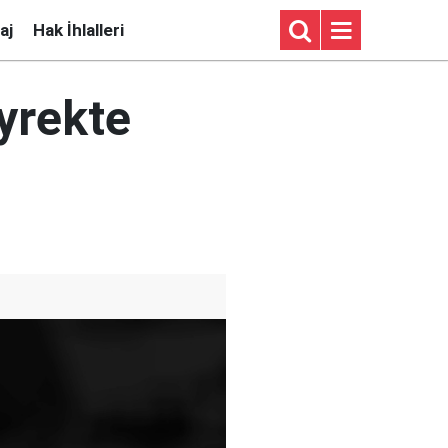
aj
Hak İhlalleri
eyrekte