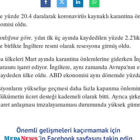
kte yüzde 20.4 daralarak koronavirüs kaynaklı karantina ö
omisi oldu.
rdığına göre,
yılın ilk üç ayında kaydedilen yüzde 2.2'li
 birlikte İngiltere resmi olarak resesyona girmiş oldu.
 ülkeleri Mart ayında karantina önlemlerine giderken İng
urasını işaret ediyor. İngiltere, aynı zamanda Avrupa'nın
 kaydeden ülke oldu. ABD ekonomisi aynı dönemde yüzde
siyonların yükselişe geçmesi daha fazla kapanma önlemin
 Hükümetin ücret desteği kademeli olarak bitti. Ayrıca şirke
ticaret anlaşması imzalayamaması durumunda yüksek gümrük