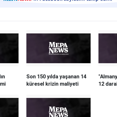
lın
Son 150 yılda yaşanan 14
"Alman
omi
küresel krizin maliyeti
12 dara