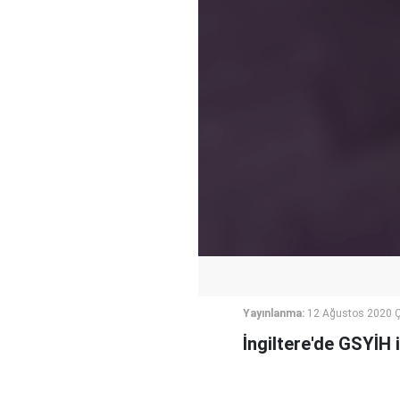
Yayınlanma:
12 Ağustos 2020 
İngiltere'de GSYİH 