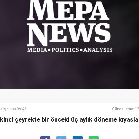
Çarşamba 09:43
Güncelleme:
12
ikinci çeyrekte bir önceki üç aylık döneme kıyasla