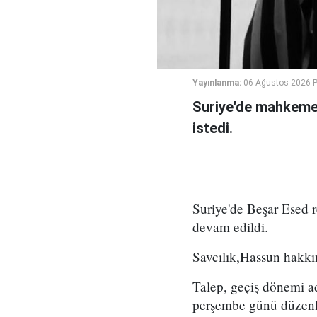
Yayınlanma:
06 Ağustos 2026 
Suriye'de mahkeme,
istedi.
Suriye'de Beşar Esed
devam edildi.
Savcılık,Hassun hakkın
Talep, geçiş dönemi a
perşembe günü düzenl