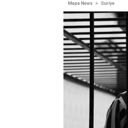
Mepa News
>
Suriye