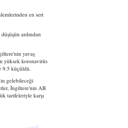
nlemlerinden en sert
k düşüşün ardından
iltere'nin yavaş
 en yüksek koronavirüs
 9.5 küçüldü.
in gelebileceği
tler, İngiltere'nin AB
 tarifeleriyle karşı