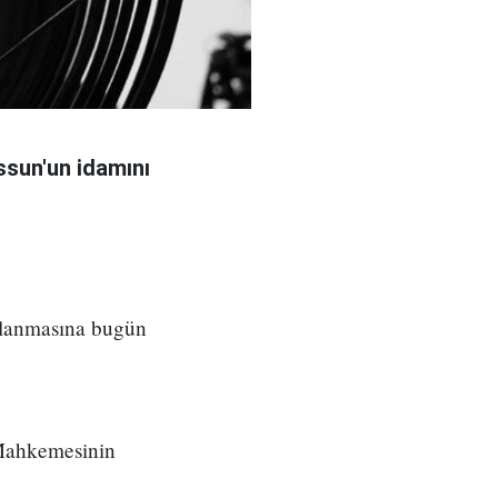
sun'un idamını
ılanmasına bugün
 Mahkemesinin