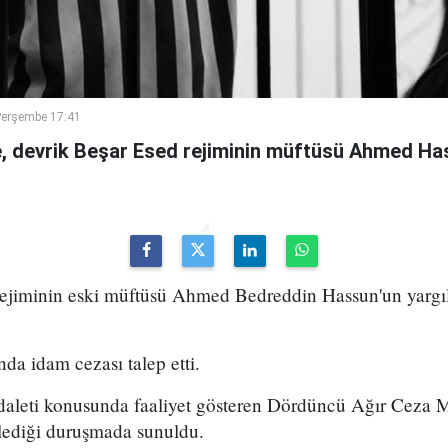
Perşembe 17:41
 devrik Beşar Esed rejiminin müftüsü Ahmed Has
 rejiminin eski müftüsü Ahmed Bedreddin Hassun'un yarg
da idam cezası talep etti.
daleti konusunda faaliyet gösteren Dördüncü Ağır Ceza
ediği duruşmada sunuldu.