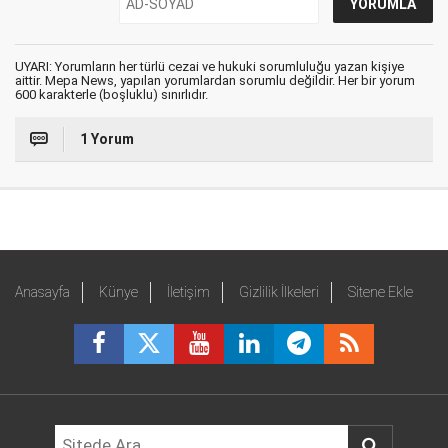
UYARI: Yorumların her türlü cezai ve hukuki sorumluluğu yazan kişiye
aittir. Mepa News, yapılan yorumlardan sorumlu değildir. Her bir yorum
600 karakterle (boşluklu) sınırlıdır.
1 Yorum
Anasayfa
Künye
İletişim
Gizlilik İlkeleri
Sitene Ekle