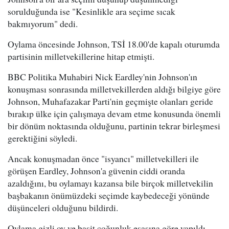
sorulduğunda ise "Kesinlikle ara seçime sıcak
bakmıyorum" dedi.
Oylama öncesinde Johnson, TSİ 18.00'de kapalı oturumda
partisinin milletvekillerine hitap etmişti.
BBC Politika Muhabiri Nick Eardley'nin Johnson'ın
konuşması sonrasında milletvekillerden aldığı bilgiye göre
Johnson, Muhafazakar Parti'nin geçmişte olanları geride
bırakıp ülke için çalışmaya devam etme konusunda önemli
bir dönüm noktasında olduğunu, partinin tekrar birleşmesi
gerektiğini söyledi.
Ancak konuşmadan önce "isyancı" milletvekilleri ile
görüşen Eardley, Johnson'a güvenin ciddi oranda
azaldığını, bu oylamayı kazansa bile birçok milletvekilin
başbakanın önümüzdeki seçimde kaybedeceği yönünde
düşünceleri olduğunu bildirdi.
Oylama gizli oy ve basit çoğunluk esasına göre yapıldı.