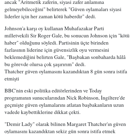
ancak "Aritmetik zaferin, siyasi zafer anlamına
gelmeyebileceğini" belirterek "Güven oylamaları siyasi
liderler için her zaman kötü haberdir" dedi.
Johnson'a karşı oy kullanan Muhafazakar Parti
milletvekili Sir Roger Gale, bu sonucun Johnson için "kötü
haber" olduğunu söyledi. Partisinin üçte birinden
fazlasının liderine için güvensizlik oyu vermesini
beklemediğini belirten Gale, "Başbakan sonbaharda hâlâ
bu görevde olursa çok şaşırırım" dedi.
Thatcher güven oylamasını kazandıktan 8 gün sonra istifa
etmişti
BBC'nin eski politika editörlerinden ve Today
programının sunucularından Nick Robinson, İngiltere'de
geçmişte güven oylamalarını atlatan başbakanların uzun
vadede kaybettiklerine dikkat çekti.
"Demir Lady" olarak bilinen Margaret Thatcher'ın güven
oylamasını kazandıktan sekiz gün sonra istifa etmek