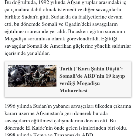
Bu doğrultuda, 1992 yılında Afgan gruplar arasındaki iç
çatışmalara dahil olmak istemedi ve diğer savaşçılarla
birlikte Sudan'a gitti. Sudan'da da faaliyetlerine devam
etti, bu dönemde Somali ve Ogadin'deki savaşçıların
eğitilmesi sürecinde yer aldı. Bu askeri eğitim sürecinin
Mogadişu sorumlusu olarak görevlendirildi. Eğittiği
savaşçılar Somali'de Amerikan güçlerine yönelik saldırılar
içerisinde yer aldılar.
Tarih | 'Kara Şahin Düştü':
Somali'de ABD'nin 19 kayıp
verdiği Mogadişu
Muharebesi
1996 yılında Sudan'ın yabancı savaşçıları ülkeden çıkarma
kararı üzerine Afganistan'a geri dönerek burada
savaşçıların eğitilmesi çalışmalarına devam etti. Bu
dönemde El Kaide'nin önde gelen isimlerinden biri oldu.
1998 yılında Kenya ve Tanzanya'da ABD