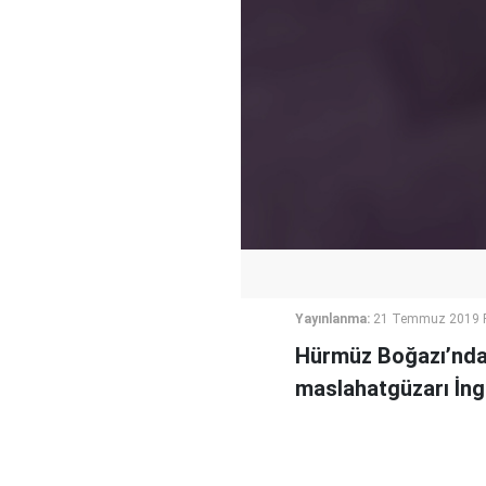
Yayınlanma:
21 Temmuz 2019 P
Hürmüz Boğazı’nda y
maslahatgüzarı İngil