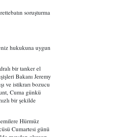
ettebatın soruşturma
ı deniz hukukuna uygun
alı bir tanker el
şişleri Bakanı Jeremy
ı ve istikrarı bozucu
. Hunt, Cuma günkü
ızlı bir şekilde
gemilere Hürmüz
zcüsü Cumartesi günü
ekilde meydan okuyan