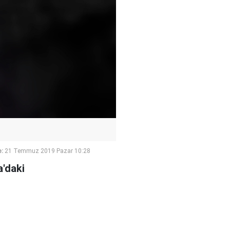
:
21 Temmuz 2019 Pazar 10:28
a'daki