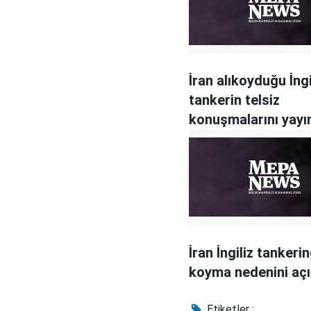
İran alıkoyduğu İngi
tankerin telsiz
konuşmalarını yayın
İtaat ederseniz gü
olursunuz
İran İngiliz tankerin
koyma nedenini açı
Etiketler :