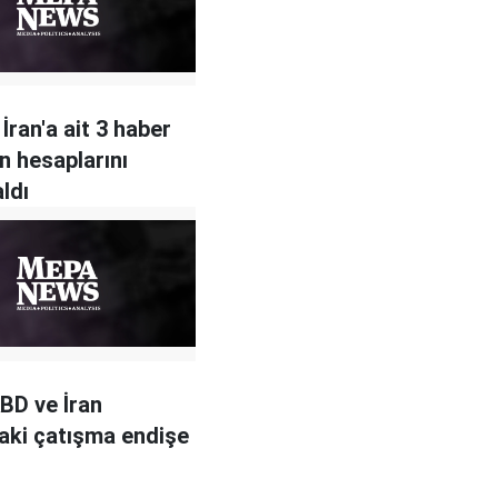
İran'a ait 3 haber
ın hesaplarını
ldı
ABD ve İran
aki çatışma endişe