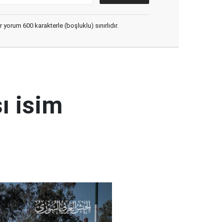
yorum 600 karakterle (boşluklu) sınırlıdır.
ı isim