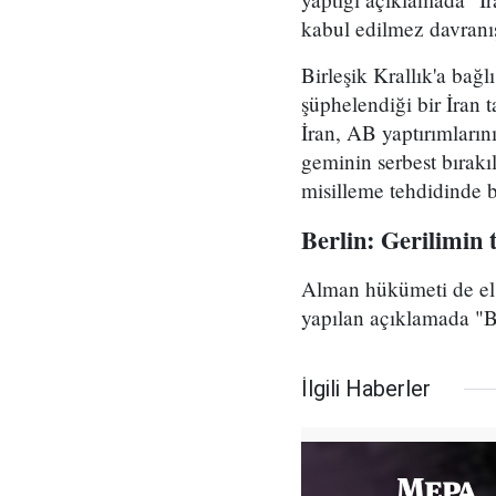
kabul edilmez davranış
Birleşik Krallık'a bağl
şüphelendiği bir İran 
İran, AB yaptırımlarını
geminin serbest bırakı
misilleme tehdidinde 
Berlin: Gerilimin 
Alman hükümeti de el k
yapılan açıklamada "Bö
İlgili Haberler