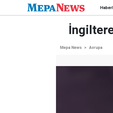
Haber
İngilter
Mepa News
>
Avrupa