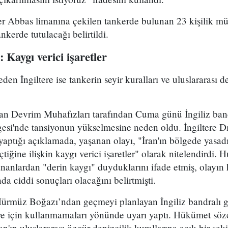
 Abbas limanına çekilen tankerde bulunan 23 kişilik mür
nkerde tutulacağı belirtildi.
: Kaygı verici işaretler
deden İngiltere ise tankerin seyir kuralları ve uluslararas
n Devrim Muhafızları tarafından Cuma günü İngiliz bandr
esi'nde tansiyonun yükselmesine neden oldu. İngiltere Dı
ptığı açıklamada, yaşanan olayı, "İran'ın bölgede yasadış
eçtiğine ilişkin kaygı verici işaretler" olarak nitelendirdi
nanlardan "derin kaygı" duyduklarını ifade etmiş, olayın h
 ciddi sonuçları olacağını belirtmişti.
ürmüz Boğazı’ndan geçmeyi planlayan İngiliz bandralı 
üre için kullanmamaları yönünde uyarı yaptı. Hükümet sö
an'ın uluslararası özgür denizcilik kurallarına açık bir ş