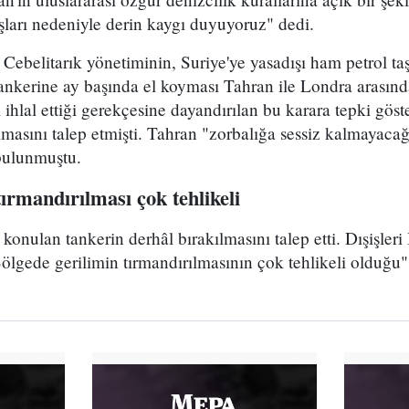
ları nedeniyle derin kaygı duyuyoruz" dedi.
ı Cebelitarık yönetiminin, Suriye'ye yasadışı ham petrol ta
tankerine ay başında el koyması Tahran ile Londra arasında
 ihlal ettiği gerekçesine dayandırılan bu karara tepki göst
lmasını talep etmişti. Tahran "zorbalığa sessiz kalmayacağ
bulunmuştu.
tırmandırılması çok tehlikeli
onulan tankerin derhâl bırakılmasını talep etti. Dışişler
lgede gerilimin tırmandırılmasının çok tehlikeli olduğu"