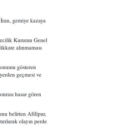
n İran, gemiye kazaya
izcilik Kurumu Genel
 dikkate alınmaması
 konumu gösteren
 yerden geçmesi ve
sonrası hasar gören
nu belirten Afifipur,
tırılarak olayın perde