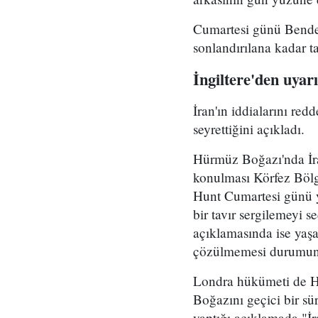
Cumartesi günü Bender
sonlandırılana kadar ta
İngiltere'den uyarı
İran'ın iddialarını red
seyrettiğini açıkladı.
Hürmüz Boğazı'nda İra
konulması Körfez Bölg
Hunt Cumartesi günü ya
bir tavır sergilemeyi s
açıklamasında ise yaşa
çözülmemesi durumunda
Londra hükümeti de H
Boğazını geçici bir s
yaptığı açıklamada "İr