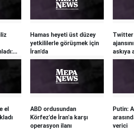
liz
Hamas heyeti üst düzey
Twitter 
yetkililerle görüşmek için
ajansın
ladı:
İran'da
askıya a
vende
e el
ABD ordusundan
Putin: 
kladı
Körfez'de İran'a karşı
arasınd
operasyon ilanı
verici