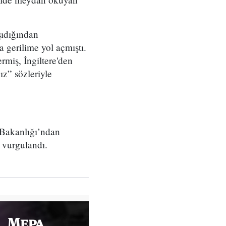
şıdığından
 gerilime yol açmıştı.
ermiş, İngiltere'den
ız” sözleriyle
i Bakanlığı’ndan
 vurgulandı.