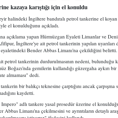
rine kazaya karıştığı için el konuldu
r halindeki İngiltere bandıralı petrol tankerine el koya
iyle el konulduğunu açıkladı.
nsına açıklama yapan Hürmüzgan Eyaleti Limanlar ve Den
ipur, İngiltere'ye ait petrol tankerinin yapılan uyarıları
yaletindeki Bender Abbas Limanı'na çekildiğini belirtti.
e ait petrol tankerinin durdurulmasının nedeni, bulunduğu
müz Boğazı'nda gemilerin kullandığı güzergaha aykırı bir
kate almaması" dedi.
tankerin bir balıkçı teknesine çarptığını ancak çarpışma 
madığını kaydetti.
a Impero" adlı tankere yasal prosedür üzerine el konulduğu
r Abbas Limanı'na çekilmesini ve ayrıntıların detaylı araş
ıkarılmasını istiyoruz" ifadesini kullandı.