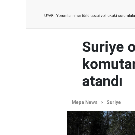
UYARI: Yorumların her türlü cezai ve hukuki sorumlulu
Suriye 
komutan
atandı
Mepa News
>
Suriye