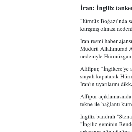
İran: İngiliz tanke
Hürmüz Boğazı’nda seyi
karışmış olması neden
İran resmi haber aja
Müdürü Allahmurad Afif
nedeniyle Hürmüzgan e
Afifipur, "İngiltere'y
sinyali kapatarak Hür
İran'ın uyarılarını dik
Affipur açıklamasında 
tekne ile bağlantı kur
İngiliz bandralı "Sten
"İngiliz geminin Bende
arkasının gün yüzüne ç