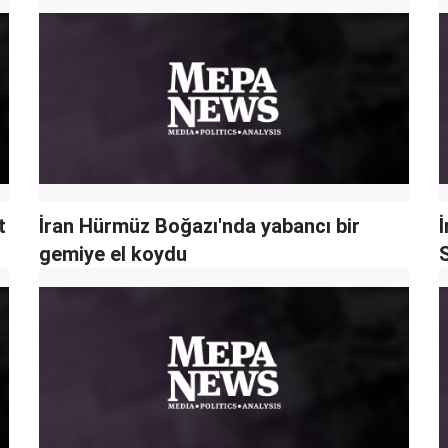
t
İran Hürmüz Boğazı'nda yabancı bir
İ
gemiye el koydu
S