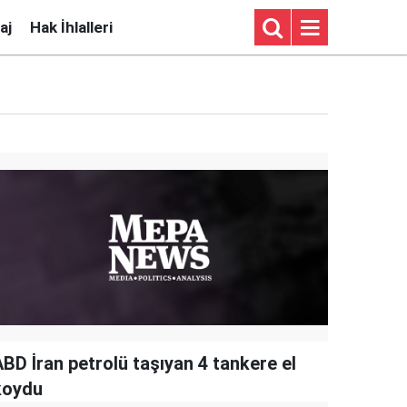
aj
Hak İhlalleri
ABD İran petrolü taşıyan 4 tankere el
koydu