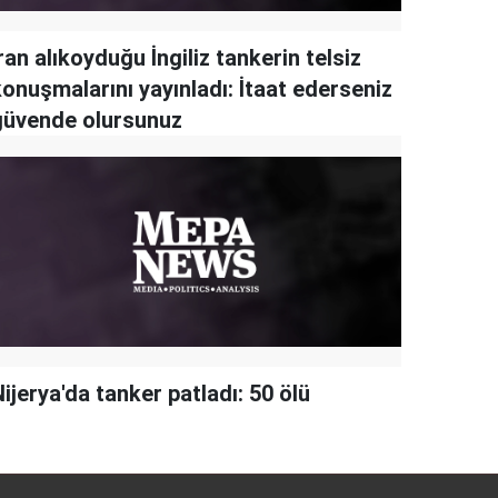
ran alıkoyduğu İngiliz tankerin telsiz
konuşmalarını yayınladı: İtaat ederseniz
güvende olursunuz
ijerya'da tanker patladı: 50 ölü