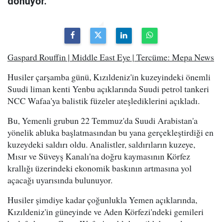
dönüyor."
Gaspard Rouffin | Middle East Eye | Tercüme: Mepa News
Husiler çarşamba günü, Kızıldeniz'in kuzeyindeki önemli
Suudi liman kenti Yenbu açıklarında Suudi petrol tankeri
NCC Wafaa'ya balistik füzeler ateşlediklerini açıkladı.
Bu, Yemenli grubun 22 Temmuz'da Suudi Arabistan'a
yönelik abluka başlatmasından bu yana gerçekleştirdiği en
kuzeydeki saldırı oldu. Analistler, saldırıların kuzeye,
Mısır ve Süveyş Kanalı'na doğru kaymasının Körfez
krallığı üzerindeki ekonomik baskının artmasına yol
açacağı uyarısında bulunuyor.
Husiler şimdiye kadar çoğunlukla Yemen açıklarında,
Kızıldeniz'in güneyinde ve Aden Körfezi'ndeki gemileri