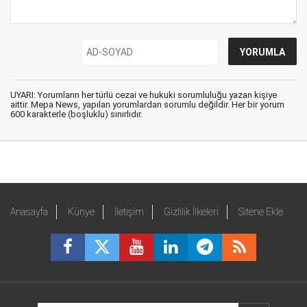
UYARI: Yorumların her türlü cezai ve hukuki sorumluluğu yazan kişiye
aittir. Mepa News, yapılan yorumlardan sorumlu değildir. Her bir yorum
600 karakterle (boşluklu) sınırlıdır.
Anasayfa
Künye
İletişim
Gizlilik İlkeleri
Sitene Ekle