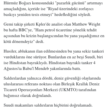
Hürmüz Boğazı konusundaki "pazarlık gücünü" artırmayı
amaçladığını, içeride ise "Riyad üzerindeki zorlayıcı
baskıyı yeniden tesis etmeyi" hedeflediğini söyledi.
Gemi takip şirketi Kpler'de analist olan Matthew Wright
bu hafta BBC'ye, "Ham petrol ticaretine yönelik tehdit
açısından bu krizin başlangıcından bu yana yaşadığımız en
kötü dönemdeyiz" dedi.
Husiler, ablukanın ilan edilmesinden bu yana sekiz tankeri
vurduklarını öne sürüyor. Bunlardan en az beşi Suudi, biri
ise Hindistan bayraklıydı. Hindistan bayraklı tanker 4
Ağustos'ta Babu'l Mendeb yakınlarında battı.
Saldırılardan yalnızca dördü, deniz güvenliği olaylarında
uluslararası referans noktası olan Birleşik Krallık Deniz
Ticareti Operasyonları Merkezi (UKMTO) tarafından
bağımsız olarak doğrulandı.
Suudi makamları saldırıların hiçbirini doğrulamadı.