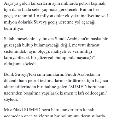
Asya'ya giden tankerlerin aynı miktarda petrol taşımak
için daha fazla sefer yapması gerekecek. Bunun her
geçişte tahmini 1.6 milyon dolar ek yakıt maliyetine ve 1
milyon dolarlık Süveyş geçiş ücretine yol açacağı
belirtiliyor.
Salah, meselenin "yalnızca Suudi Arabistan'ın başka bir
güzergah bulup bulamayacağı değil, mevcut ihracat
sistemindeki aynı ölçeği, maliyeti ve verimliliği
koruyabilecek bir güzergah bulup bulamayacağı"
olduğunu söyledi.
Bohl, Süveyş'teki sınırlamaların, Suudi Arabistan'ın
düzenli ham petrol teslimatlarını sürdürmek için başlıca
alternatiflerinden biri haline gelen "SUMED boru hattı
üzerinden boşaltma yapılarak kısmen telafi edileceğini"
söyledi.
Mısır'daki SUMED boru hattı, tankerlerin kanalı
geçmeden önce yüklerinin bir bölümünü derin sularda