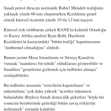
Suudi petrol ihracatı normalde Babu'l Mendeb trafiğinin
yaklaşık yüzde 66'sını oluştururken Kızıldeniz genel
olarak küresel ticaretin yüzde 10 ila 12'sini taşıyor.
Küresel risk istihbaratı şirketi RANE'in kıdemli Ortadoğu
ve Kuzey Afrika analisti Ryan Bohl, Husilerin
Kızıldeniz'in kuzeyindeki "bütün trafiği" kapatmasının
"muhtemel olmadığını" söyledi.
Bunun yerine Mısır limanlarını ve Süveyş Kanalı'nı
vurarak "inandırıcı bir tehdit" olduklarını gösterebilir ve
Suudileri "gemilerini gizlemek için tedbirler almaya"
zorlayabilirler.
Bu tedbirler arasında "vericilerin kapatılması" ve
mürettebata "çok daha yüksek" ücretler ödenmesi
bulunabilir. Böylece Suudi denizcilik şirketleri "böyle bir
sonucun beraberinde getirdiği bütün savaş risklerini
üstlenmek" zorunda kalabilir.