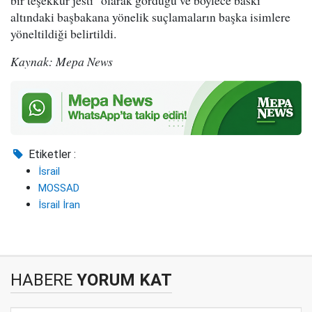
bir teşekkür jesti" olarak gördüğü ve böylece baskı
altındaki başbakana yönelik suçlamaların başka isimlere
yöneltildiği belirtildi.
Kaynak: Mepa News
Etiketler :
İsrail
MOSSAD
İsrail İran
HABERE
YORUM KAT