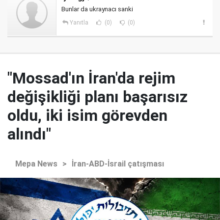
Bunlar da ukraynacı sanki
Yanıtla
(0)
(0)
"Mossad'ın İran'da rejim
değişikliği planı başarısız
oldu, iki isim görevden
alındı"
Mepa News
>
İran-ABD-İsrail çatışması