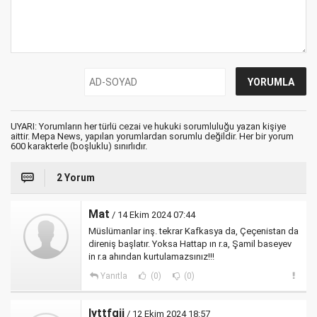
UYARI: Yorumların her türlü cezai ve hukuki sorumluluğu yazan kişiye
aittir. Mepa News, yapılan yorumlardan sorumlu değildir. Her bir yorum
600 karakterle (boşluklu) sınırlıdır.
2 Yorum
Mat
/ 14 Ekim 2024 07:44
Müslümanlar inş. tekrar Kafkasya da, Çeçenistan da
direniş başlatır. Yoksa Hattap ın r.a, Şamil baseyev
in r.a ahından kurtulamazsınız!!!
Yanıtla
(0)
(0)
Iyttfgji
/ 12 Ekim 2024 18:57