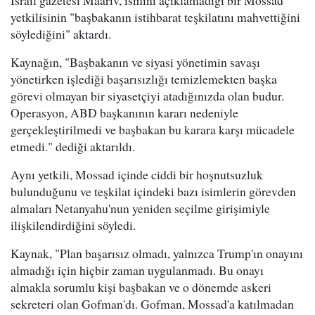
İsrail gazetesi Maariv, ismini açıklamadığı bir Mossad
yetkilisinin "başbakanın istihbarat teşkilatını mahvettiğini
söylediğini" aktardı.
Kaynağın, "Başbakanın ve siyasi yönetimin savaşı
yönetirken işlediği başarısızlığı temizlemekten başka
görevi olmayan bir siyasetçiyi atadığınızda olan budur.
Operasyon, ABD başkanının kararı nedeniyle
gerçekleştirilmedi ve başbakan bu karara karşı mücadele
etmedi." dediği aktarıldı.
Aynı yetkili, Mossad içinde ciddi bir hoşnutsuzluk
bulunduğunu ve teşkilat içindeki bazı isimlerin görevden
almaları Netanyahu'nun yeniden seçilme girişimiyle
ilişkilendirdiğini söyledi.
Kaynak, "Plan başarısız olmadı, yalnızca Trump'ın onayını
almadığı için hiçbir zaman uygulanmadı. Bu onayı
almakla sorumlu kişi başbakan ve o dönemde askeri
sekreteri olan Gofman'dı. Gofman, Mossad'a katılmadan