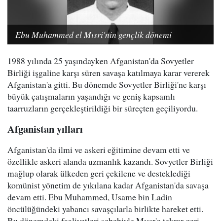
Ebu Muhammed el Mısri'nin gençlik dönemi
1988 yılında 25 yaşındayken Afganistan'da Sovyetler
Birliği işgaline karşı süren savaşa katılmaya karar vererek
Afganistan'a gitti. Bu dönemde Sovyetler Birliği'ne karşı
büyük çatışmaların yaşandığı ve geniş kapsamlı
taarruzların gerçekleştirildiği bir süreçten geçiliyordu.
Afganistan yılları
Afganistan'da ilmi ve askeri eğitimine devam etti ve
özellikle askeri alanda uzmanlık kazandı. Sovyetler Birliği
mağlup olarak ülkeden geri çekilene ve desteklediği
komünist yönetim de yıkılana kadar Afganistan'da savaşa
devam etti. Ebu Muhammed, Usame bin Ladin
öncülüğündeki yabancı savaşçılarla birlikte hareket etti.
Bu dönemdeki faaliyetleri sebebiyle Mısır'a tekrar geri