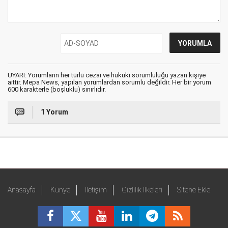
UYARI: Yorumların her türlü cezai ve hukuki sorumluluğu yazan kişiye
aittir. Mepa News, yapılan yorumlardan sorumlu değildir. Her bir yorum
600 karakterle (boşluklu) sınırlıdır.
1 Yorum
Anasayfa
Künye
İletişim
Gizlilik İlkeleri
Sitene Ekle