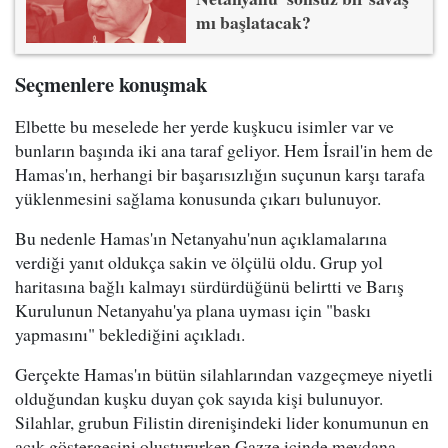
mı başlatacak?
Seçmenlere konuşmak
Elbette bu meselede her yerde kuşkucu isimler var ve
bunların başında iki ana taraf geliyor. Hem İsrail'in hem de
Hamas'ın, herhangi bir başarısızlığın suçunun karşı tarafa
yüklenmesini sağlama konusunda çıkarı bulunuyor.
Bu nedenle Hamas'ın Netanyahu'nun açıklamalarına
verdiği yanıt oldukça sakin ve ölçülü oldu. Grup yol
haritasına bağlı kalmayı sürdürdüğünü belirtti ve Barış
Kurulunun Netanyahu'ya plana uyması için "baskı
yapmasını" beklediğini açıkladı.
Gerçekte Hamas'ın bütün silahlarından vazgeçmeye niyetli
olduğundan kuşku duyan çok sayıda kişi bulunuyor.
Silahlar, grubun Filistin direnişindeki lider konumunun en
açık göstergesini oluştururken Gazze içinde meydana