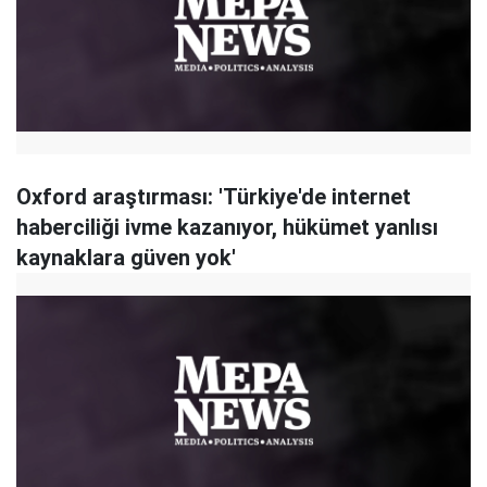
Oxford araştırması: 'Türkiye'de internet
haberciliği ivme kazanıyor, hükümet yanlısı
kaynaklara güven yok'