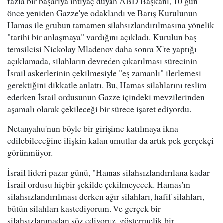
fazla bir başarıya ihtiyaç duyan ABD Başkanı, 10 gün
önce yeniden Gazze'ye odaklandı ve Barış Kurulunun
Hamas ile grubun tamamen silahsızlandırılmasına yönelik
"tarihi bir anlaşmaya" vardığını açıkladı. Kurulun baş
temsilcisi Nickolay Mladenov daha sonra X'te yaptığı
açıklamada, silahların devreden çıkarılması sürecinin
İsrail askerlerinin çekilmesiyle "eş zamanlı" ilerlemesi
gerektiğini dikkatle anlattı. Bu, Hamas silahlarını teslim
ederken İsrail ordusunun Gazze içindeki mevzilerinden
aşamalı olarak çekileceği bir sürece işaret ediyordu.
Netanyahu'nun böyle bir girişime katılmaya ikna
edilebileceğine ilişkin kalan umutlar da artık pek gerçekçi
görünmüyor.
İsrail lideri pazar günü, "Hamas silahsızlandırılana kadar
İsrail ordusu hiçbir şekilde çekilmeyecek. Hamas'ın
silahsızlandırılması derken ağır silahları, hafif silahları,
bütün silahları kastediyorum. Ve gerçek bir
silahsızlanmadan söz ediyoruz, göstermelik bir