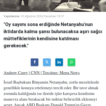
Yayınlanma:
10 Ağustos 2026 Pazartesi 18:37
"Oy sayımı sona erdiğinde Netanyahu'nun
iktidarda kalma şansı bulunacaksa aşırı sağcı
müttefiklerinin kendisine katılması
gerekecek."
Andrew Carey | CNN | Tercüme: Mepa News
İsrail Başbakanı Binyamin Netanyahu, zorlu meselelerde
genellikle konuyu ertelemeyi tercih eder. Bir tavır almak
zorunda kaldığında ise ileride işler karışırsa kendisine
manevra alanı bırakacak bir miktar belirsizlik eklemeyi
sever. Ancak ABD Başkanı Donald Trump'ın Gazze