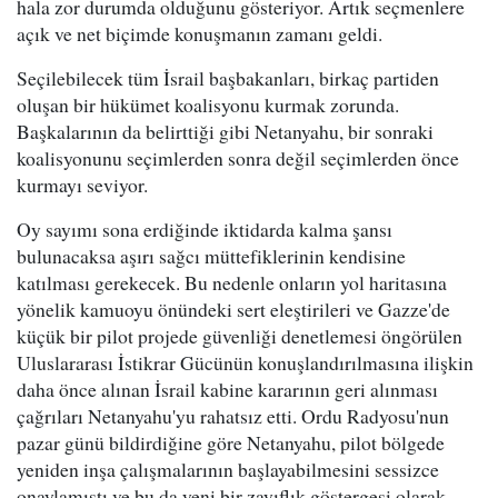
hala zor durumda olduğunu gösteriyor. Artık seçmenlere
açık ve net biçimde konuşmanın zamanı geldi.
Seçilebilecek tüm İsrail başbakanları, birkaç partiden
oluşan bir hükümet koalisyonu kurmak zorunda.
Başkalarının da belirttiği gibi Netanyahu, bir sonraki
koalisyonunu seçimlerden sonra değil seçimlerden önce
kurmayı seviyor.
Oy sayımı sona erdiğinde iktidarda kalma şansı
bulunacaksa aşırı sağcı müttefiklerinin kendisine
katılması gerekecek. Bu nedenle onların yol haritasına
yönelik kamuoyu önündeki sert eleştirileri ve Gazze'de
küçük bir pilot projede güvenliği denetlemesi öngörülen
Uluslararası İstikrar Gücünün konuşlandırılmasına ilişkin
daha önce alınan İsrail kabine kararının geri alınması
çağrıları Netanyahu'yu rahatsız etti. Ordu Radyosu'nun
pazar günü bildirdiğine göre Netanyahu, pilot bölgede
yeniden inşa çalışmalarının başlayabilmesini sessizce
onaylamıştı ve bu da yeni bir zayıflık göstergesi olarak