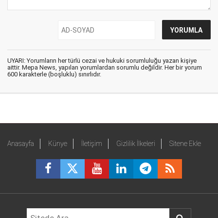
UYARI: Yorumların her türlü cezai ve hukuki sorumluluğu yazan kişiye
aittir. Mepa News, yapılan yorumlardan sorumlu değildir. Her bir yorum
600 karakterle (boşluklu) sınırlıdır.
Anasayfa
Künye
İletişim
Gizlilik İlkeleri
Sitene Ekle