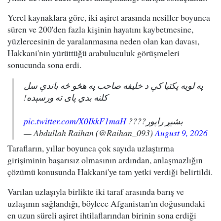
Yerel kaynaklara göre, iki aşiret arasında nesiller boyunca
süren ve 200'den fazla kişinin hayatını kaybetmesine,
yüzlercesinin de yaralanmasına neden olan kan davası,
Hakkani'nin yürüttüğü arabuluculuk görüşmeleri
sonucunda sona erdi.
په لویه پکتیا کې د خلیفه صاحب په هڅو څه باندې سل
کلنه بدي پای ته ورسېده!
pic.twitter.com/X0IkkF1maH
بشپړ راپور????
— Abdullah Raihan (@Raihan_093)
August 9, 2026
Tarafların, yıllar boyunca çok sayıda uzlaştırma
girişiminin başarısız olmasının ardından, anlaşmazlığın
çözümü konusunda Hakkani'ye tam yetki verdiği belirtildi.
Varılan uzlaşıyla birlikte iki taraf arasında barış ve
uzlaşının sağlandığı, böylece Afganistan'ın doğusundaki
en uzun süreli aşiret ihtilaflarından birinin sona erdiği