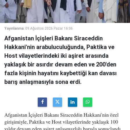
Yayınlanma:
09 Ağustos 2026 Pazar 16:06
Afganistan İçişleri Bakanı Siraceddin
Hakkani'nin arabuluculuğunda, Paktika ve
Host vilayetlerindeki iki aşiret arasında
yaklaşık bir asırdır devam eden ve 200'den
fazla kişinin hayatını kaybettiği kan davası
barış anlaşmasıyla sona erdi.
Afganistan İçişleri Bakanı Siraceddin Hakkani'nin özel
girişimiyle, Paktika ve Host vilayetlerinde yaklaşık 100
yıldır devam eden aşiret anlaşmazlığı barışla sonuçlandı.