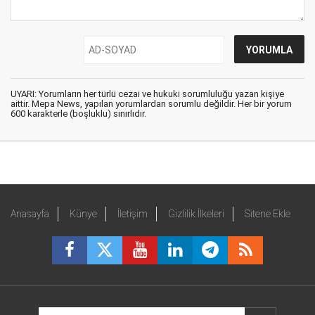
UYARI: Yorumların her türlü cezai ve hukuki sorumluluğu yazan kişiye
aittir. Mepa News, yapılan yorumlardan sorumlu değildir. Her bir yorum
600 karakterle (boşluklu) sınırlıdır.
Anasayfa
Künye
İletişim
Gizlilik İlkeleri
Sitene Ekle