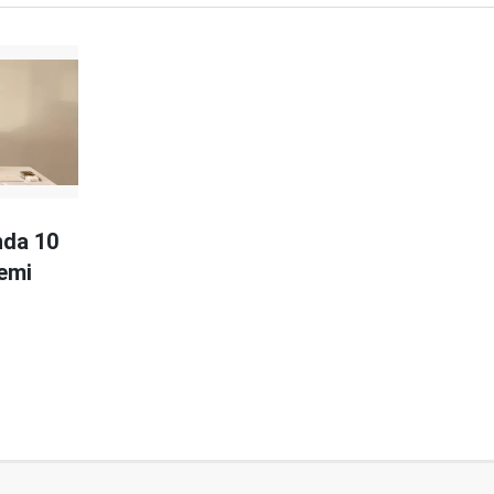
nda 10
temi