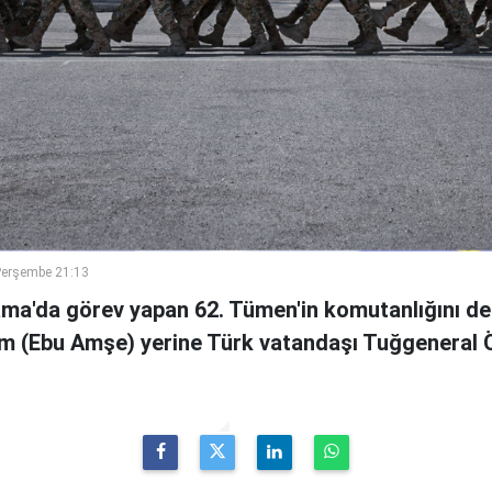
Perşembe 21:13
ama'da görev yapan 62. Tümen'in komutanlığını de
m (Ebu Amşe) yerine Türk vatandaşı Tuğgenera