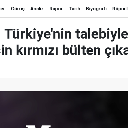
ler
Görüş
Analiz
Rapor
Tarih
Biyografi
Röport
, Türkiye'nin talebiyl
in kırmızı bülten çık