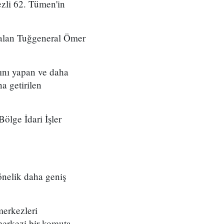
zli 62. Tümen'in
 alan Tuğgeneral Ömer
ını yapan ve daha
a getirilen
ölge İdari İşler
önelik daha geniş
merkezleri
merkezi bir komuta