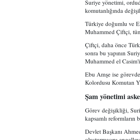
Suriye yönetimi, ord
komutanlığında değişikl
Türkiye doğumlu ve Es
Muhammed Çiftçi, tüm
Çiftçi, daha önce Tür
sonra bu yapının Suri
Muhammed el Casim'in
Ebu Amşe ise görevden
Kolordusu Komutan Yar
Şam yönetimi asker
Görev değişikliği, Su
kapsamlı reformların bi
Devlet Başkanı Ahmed 
oluşturmasını engelle