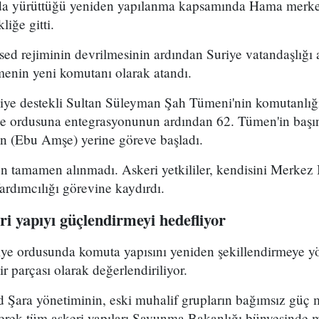
uda yürüttüğü yeniden yapılanma kapsamında Hama merke
iğe gitti.
ed rejiminin devrilmesinin ardından Suriye vatandaşlığı
enin yeni komutanı olarak atandı.
kiye destekli Sultan Süleyman Şah Tümeni'nin komutanlığ
ye ordusuna entegrasyonunun ardından 62. Tümen'in başın
 (Ebu Amşe) yerine göreve başladı.
 tamamen alınmadı. Askeri yetkililer, kendisini Merkez B
dımcılığı görevine kaydırdı.
i yapıyı güçlendirmeyi hedefliyor
riye ordusunda komuta yapısını yeniden şekillendirmeye y
r parçası olarak değerlendiriliyor.
Şara yönetiminin, eski muhalif grupların bağımsız güç 
yerek tüm askeri yapıları Savunma Bakanlığı bünyesinde 