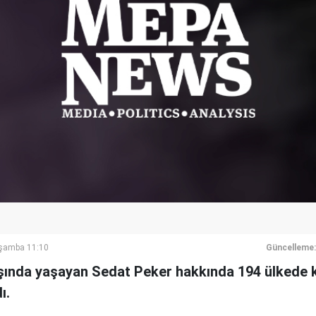
rşamba 11:10
Güncelleme:
ışında yaşayan Sedat Peker hakkında 194 ülkede k
ı.