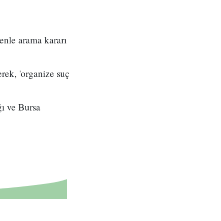
enle arama kararı
erek, 'organize suç
ğı ve Bursa