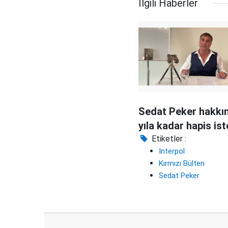
İlgili Haberler
Sedat Peker hakkı
yıla kadar hapis is
Etiketler :
Interpol
Kırmızı Bülten
Sedat Peker