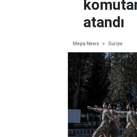
komutan
atandı
Mepa News
>
Suriye