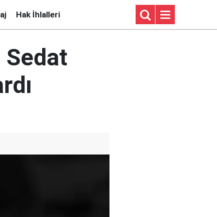
aj
Hak İhlalleri
e Sedat
ardı