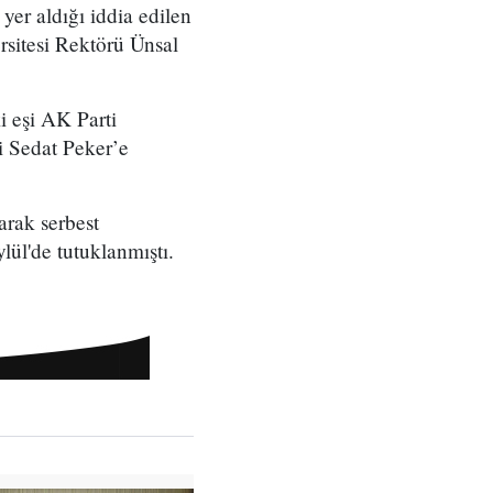
yer aldığı iddia edilen
sitesi Rektörü Ünsal
 eşi AK Parti
ri Sedat Peker’e
arak serbest
ylül'de tutuklanmıştı.