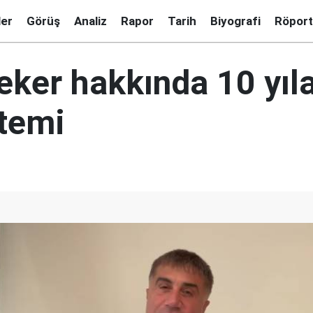
ler
Görüş
Analiz
Rapor
Tarih
Biyografi
Röport
eker hakkında 10 yıl
stemi