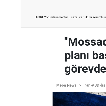
UYARI: Yorumların her türlü cezai ve hukuki sorumlulu
"Mossad'
planı ba
görevden
Mepa News
>
İran-ABD-İsr