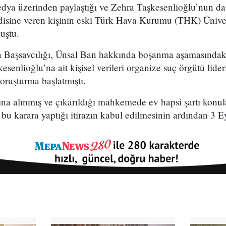
dya üzerinden paylaştığı ve Zehra Taşkesenlioğlu’nun da 
isine veren kişinin eski Türk Hava Kurumu (THK) Üniver
uştu.
 Başsavcılığı, Ünsal Ban hakkında boşanma aşamasındaki
esenlioğlu’na ait kişisel verileri organize suç örgütü lide
soruşturma başlatmıştı.
ına alınmış ve çıkarıldığı mahkemede ev hapsi şartı konul
n bu karara yaptığı itirazın kabul edilmesinin ardından 3 E