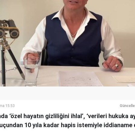
ma 15:53
Güncell
 ‘özel hayatın gizliliğini ihlal’, ‘verileri hukuka 
suçundan 10 yıla kadar hapis istemiyle iddianame 