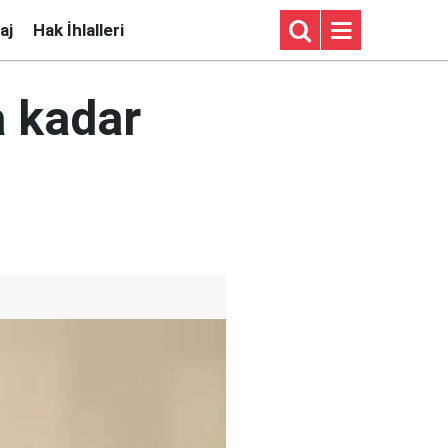
aj
Hak İhlalleri
a kadar