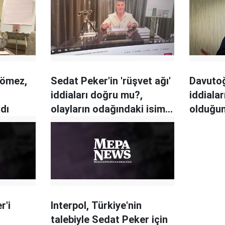
 Çömez,
Sedat Peker'in 'rüşvet ağı'
Davutoğ
iddiaları doğru mu?,
iddiala
dı
olayların odağındaki isim
olduğu
konuştu
r'i
Interpol, Türkiye'nin
talebiyle Sedat Peker için