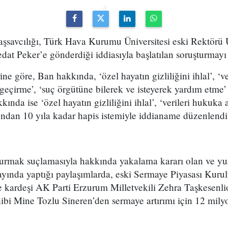
savcılığı, Türk Hava Kurumu Üniversitesi eski Rektörü
Sedat Peker’e gönderdiği iddiasıyla başlatılan soruşturmay
e göre, Ban hakkında, ‘özel hayatın gizliliğini ihlal’, ‘ve
geçirme’, ‘suç örgütüne bilerek ve isteyerek yardım etme’
ında ise ‘özel hayatın gizliliğini ihlal’, ‘verileri hukuka
undan 10 yıla kadar hapis istemiyle iddianame düzenlendi
urmak suçlamasıyla hakkında yakalama kararı olan ve yur
ayında yaptığı paylaşımlarda, eski Sermaye Piyasası Kuru
e kardeşi AK Parti Erzurum Milletvekili Zehra Taşkesenl
ibi Mine Tozlu Sineren’den sermaye artırımı için 12 milyo