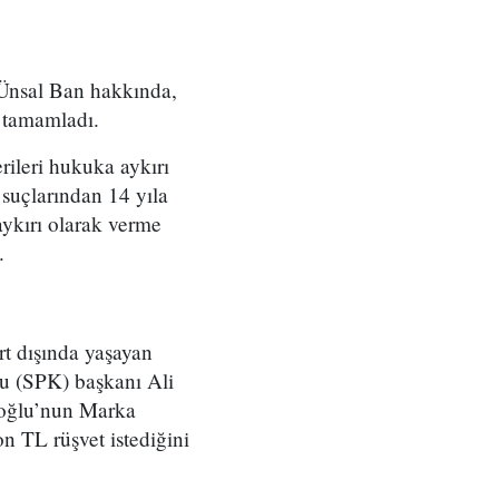
 Ünsal Ban hakkında,
ı tamamladı.
rileri hukuka aykırı
 suçlarından 14 yıla
 aykırı olarak verme
.
t dışında yaşayan
lu (SPK) başkanı Ali
ioğlu’nun Marka
n TL rüşvet istediğini