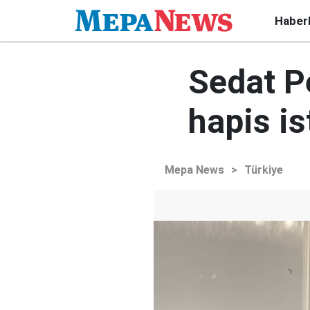
Haber
Sedat P
hapis i
Mepa News
>
Türkiye