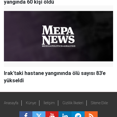
yangında 60 kişi öldü
Irak'taki hastane yangınında ölü sayısı 83'e
yükseldi
Anasayfa
Künye
İletişim
Gizlilik İlkeleri
Sitene Ekle