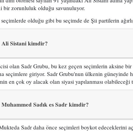
li dini otoritesi sayılan 91 yaşındaki Ali Sistani adına y
ni bir zorunluluk olduğu savunuluyor.
seçimlerde olduğu gibi bu seçimde de Şii partilerin ağırlığ
Ali Sistani kimdir?
cisi olan Sadr Grubu, bu kez geçen seçimlerin aksine bir
na seçimlere giriyor. Sadr Grubu'nun ülkenin güneyinde h
in en çok oy alacak olan siyasi yapılanması olabileceği t
Muhammed Sadık es Sadr kimdir?
Mukteda Sadr daha önce seçimleri boykot edeceklerini a