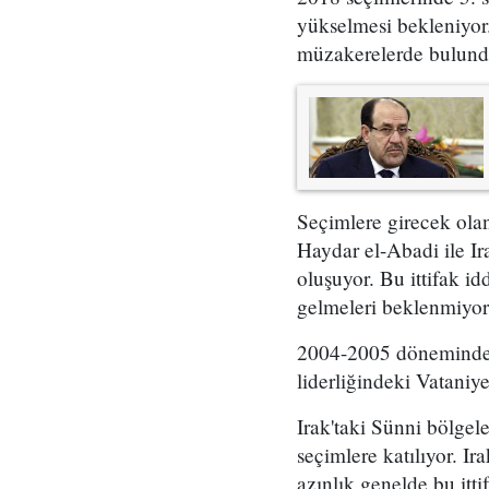
yükselmesi bekleniyor
müzakerelerde bulundu
Seçimlere girecek ola
Haydar el-Abadi ile Ir
oluşuyor. Bu ittifak id
gelmeleri beklenmiyor
2004-2005 döneminde I
liderliğindeki Vataniye
Irak'taki Sünni bölgel
seçimlere katılıyor. I
azınlık genelde bu itti