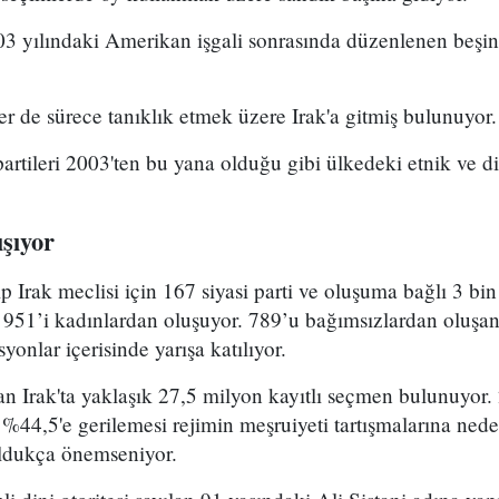
3 yılındaki Amerikan işgali sonrasında düzenlenen beşin
er de sürece tanıklık etmek üzere Irak'a gitmiş bulunuyor.
artileri 2003'ten bu yana olduğu gibi ülkedeki etnik ve di
ışıyor
ip Irak meclisi için 167 siyasi parti ve oluşuma bağlı 3 b
n 951’i kadınlardan oluşuyor. 789’u bağımsızlardan oluşan
isyonlar içerisinde yarışa katılıyor.
n Irak'ta yaklaşık 27,5 milyon kayıtlı seçmen bulunuyor.
 %44,5'e gerilemesi rejimin meşruiyeti tartışmalarına ne
oldukça önemseniyor.