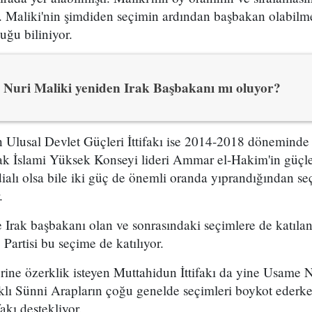
. Maliki'nin şimdiden seçimin ardından başbakan olabilm
ğu biliniyor.
Nuri Maliki yeniden Irak Başbakanı mı oluyor?
n Ulusal Devlet Güçleri İttifakı ise 2014-2018 döneminde
ak İslami Yüksek Konseyi lideri Ammar el-Hakim'in güçler
dialı olsa bile iki güç de önemli oranda yıprandığından se
.
rak başbakanı olan ve sonrasındaki seçimlere de katılan
 Partisi bu seçime de katılıyor.
erine özerklik isteyen Muttahidun İttifakı da yine Usame N
raklı Sünni Arapların çoğu genelde seçimleri boykot ederke
fakı destekliyor.