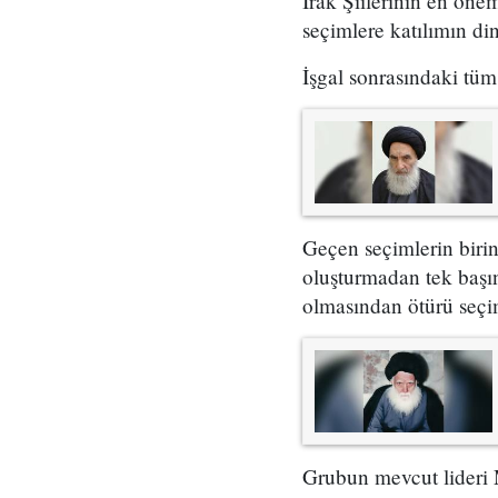
Irak Şiilerinin en önem
seçimlere katılımın di
İşgal sonrasındaki tüm 
Geçen seçimlerin birin
oluşturmadan tek başı
olmasından ötürü seçim
Grubun mevcut lideri 