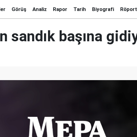
ler
Görüş
Analiz
Rapor
Tarih
Biyografi
Röport
ın sandık başına gidi