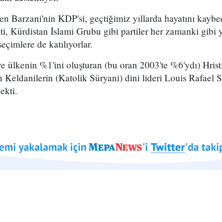
n Barzani'nin KDP'si, geçtiğimiz yıllarda hayatını kaybe
, Kürdistan İslami Grubu gibi partiler her zamanki gibi y
seçimlere de katılıyorlar.
ve ülkenin %1'ini oluşturan (bu oran 2003'te %6'ydı) Hrist
Keldanilerin (Katolik Süryani) dini lideri Louis Rafael 
ekti.