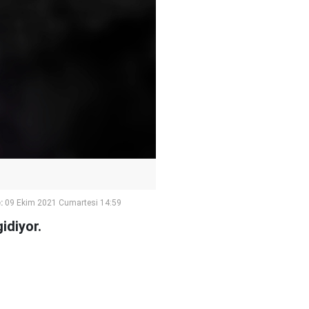
:
09 Ekim 2021 Cumartesi 14:59
idiyor.