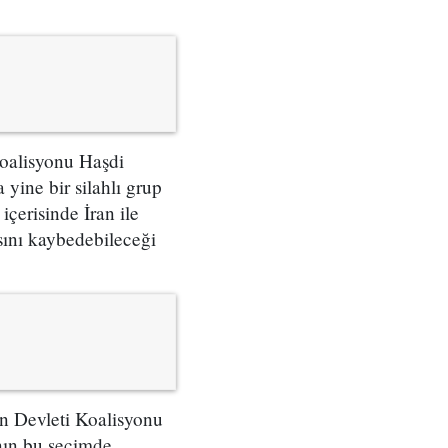
Koalisyonu Haşdi
a yine bir silahlı grup
içerisinde İran ile
asını kaybedebileceği
un Devleti Koalisyonu
ının bu seçimde