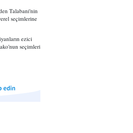
den Talabani'nin
erel seçimlerine
iyanların ezici
Sako'nun seçimleri