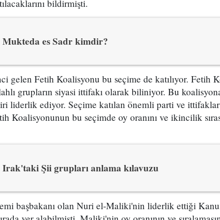
ılacaklarını bildirmişti.
Mukteda es Sadr kimdir?
ci gelen Fetih Koalisyonu bu seçime de katılıyor. Fetih 
lahlı grupların siyasi ittifakı olarak biliniyor. Bu koalisyon
ri liderlik ediyor. Seçime katılan önemli parti ve ittifaklar 
Fetih Koalisyonunun bu seçimde oy oranını ve ikincilik sır
Irak'taki Şii grupları anlama kılavuzu
mi başbakanı olan Nuri el-Maliki'nin liderlik ettiği Kan
ırada yer alabilmişti. Maliki'nin oy oranının ve sıralamas