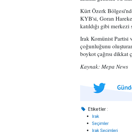
Kürt Özerk Bölgesi'nde
KYB'si, Goran Hareketi
katıldığı gibi merkezi 
Irak Komünist Partisi 
çoğunluğunu oluşturan 
boykot çağrısı dikkat ç
Kaynak: Mepa News
Etiketler :
Irak
Seçimler
Irak Seçimleri