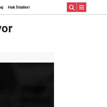
aj
Hak İhlalleri
yor