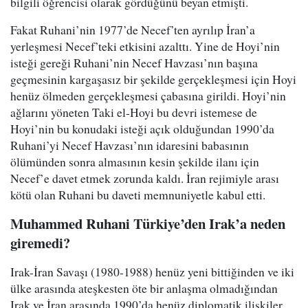
bilgili öğrencisi olarak gördüğünü beyan etmişti.
Fakat Ruhani’nin 1977’de Necef’ten ayrılıp İran’a
yerleşmesi Necef’teki etkisini azalttı. Yine de Hoyi’nin
isteği gereği Ruhani’nin Necef Havzası’nın başına
geçmesinin kargaşasız bir şekilde gerçekleşmesi için Hoyi
henüz ölmeden gerçekleşmesi çabasına girildi. Hoyi’nin
ağlarını yöneten Taki el-Hoyi bu devri istemese de
Hoyi’nin bu konudaki isteği açık olduğundan 1990’da
Ruhani’yi Necef Havzası’nın idaresini babasının
ölümünden sonra almasının kesin şekilde ilanı için
Necef’e davet etmek zorunda kaldı. İran rejimiyle arası
kötü olan Ruhani bu daveti memnuniyetle kabul etti.
Muhammed Ruhani Türkiye’den Irak’a neden
giremedi?
Irak-İran Savaşı (1980-1988) henüz yeni bittiğinden ve iki
ülke arasında ateşkesten öte bir anlaşma olmadığından
Irak ve İran arasında 1990’da henüz diplomatik ilişkiler