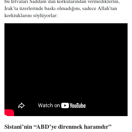
bu fetvaları Saddam’dan korkularından vermediklerini,
Irak’ta üzerlerinde baskı olmadığını, sadece Allah’tan
korktuklarını söylüyorlar:
Sistani’nin “ABD’ye direnmek haramdır”