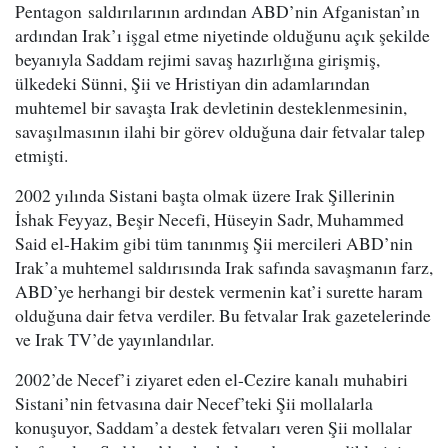
Pentagon saldırılarının ardından ABD’nin Afganistan’ın
ardından Irak’ı işgal etme niyetinde olduğunu açık şekilde
beyanıyla Saddam rejimi savaş hazırlığına girişmiş,
ülkedeki Sünni, Şii ve Hristiyan din adamlarından
muhtemel bir savaşta Irak devletinin desteklenmesinin,
savaşılmasının ilahi bir görev olduğuna dair fetvalar talep
etmişti.
2002 yılında Sistani başta olmak üzere Irak Şillerinin
İshak Feyyaz, Beşir Necefi, Hüseyin Sadr, Muhammed
Said el-Hakim gibi tüm tanınmış Şii mercileri ABD’nin
Irak’a muhtemel saldırısında Irak safında savaşmanın farz,
ABD’ye herhangi bir destek vermenin kat’i surette haram
olduğuna dair fetva verdiler. Bu fetvalar Irak gazetelerinde
ve Irak TV’de yayınlandılar.
2002’de Necef’i ziyaret eden el-Cezire kanalı muhabiri
Sistani’nin fetvasına dair Necef’teki Şii mollalarla
konuşuyor, Saddam’a destek fetvaları veren Şii mollalar