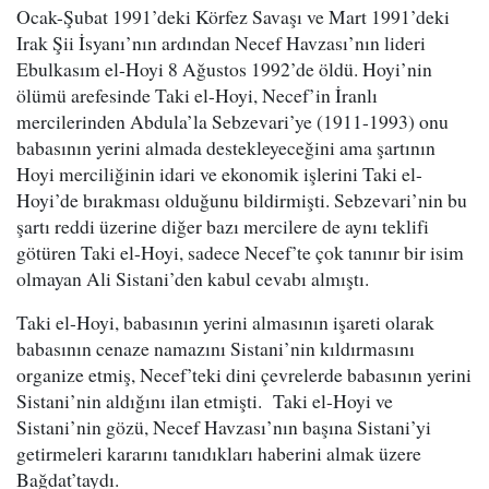
Ocak-Şubat 1991’deki Körfez Savaşı ve Mart 1991’deki
Irak Şii İsyanı’nın ardından Necef Havzası’nın lideri
Ebulkasım el-Hoyi 8 Ağustos 1992’de öldü. Hoyi’nin
ölümü arefesinde Taki el-Hoyi, Necef’in İranlı
mercilerinden Abdula’la Sebzevari’ye (1911-1993) onu
babasının yerini almada destekleyeceğini ama şartının
Hoyi merciliğinin idari ve ekonomik işlerini Taki el-
Hoyi’de bırakması olduğunu bildirmişti. Sebzevari’nin bu
şartı reddi üzerine diğer bazı mercilere de aynı teklifi
götüren Taki el-Hoyi, sadece Necef’te çok tanınır bir isim
olmayan Ali Sistani’den kabul cevabı almıştı.
Taki el-Hoyi, babasının yerini almasının işareti olarak
babasının cenaze namazını Sistani’nin kıldırmasını
organize etmiş, Necef’teki dini çevrelerde babasının yerini
Sistani’nin aldığını ilan etmişti.
Taki el-Hoyi ve
Sistani’nin gözü, Necef Havzası’nın başına Sistani’yi
getirmeleri kararını tanıdıkları haberini almak üzere
Bağdat’taydı.