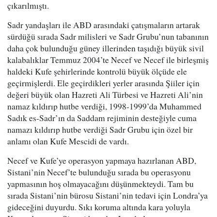
çıkarılmıştı.
Sadr yandaşları ile ABD arasındaki çatışmaların artarak
sürdüğü sırada Sadr milisleri ve Sadr Grubu’nun tabanının
daha çok bulunduğu güney illerinden taşıdığı büyük sivil
kalabalıklar Temmuz 2004’te Necef ve Necef ile birleşmiş
haldeki Kufe şehirlerinde kontrolü büyük ölçüde ele
geçirmişlerdi. Ele geçirdikleri yerler arasında Şiiler için
değeri büyük olan Hazreti Ali Türbesi ve Hazreti Ali’nin
namaz kıldırıp hutbe verdiği, 1998-1999’da Muhammed
Sadık es-Sadr’ın da Saddam rejiminin desteğiyle cuma
namazı kıldırıp hutbe verdiği Sadr Grubu için özel bir
anlamı olan Kufe Mescidi de vardı.
Necef ve Kufe’ye operasyon yapmaya hazırlanan ABD,
Sistani’nin Necef’te bulunduğu sırada bu operasyonu
yapmasının hoş olmayacağını düşünmekteydi. Tam bu
sırada Sistani’nin bürosu Sistani’nin tedavi için Londra’ya
gideceğini duyurdu. Sıkı koruma altında kara yoluyla