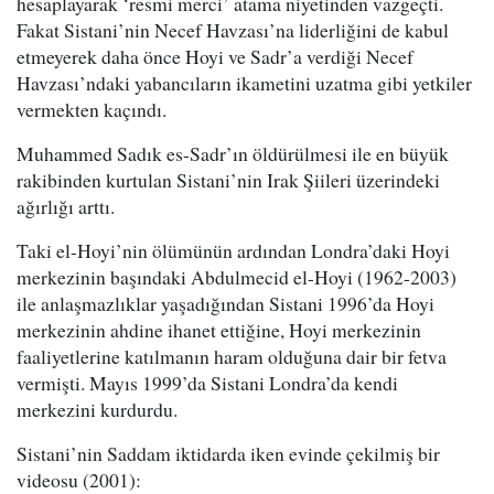
hesaplayarak ‘resmi merci’ atama niyetinden vazgeçti.
Fakat Sistani’nin Necef Havzası’na liderliğini de kabul
etmeyerek daha önce Hoyi ve Sadr’a verdiği Necef
Havzası’ndaki yabancıların ikametini uzatma gibi yetkiler
vermekten kaçındı.
Muhammed Sadık es-Sadr’ın öldürülmesi ile en büyük
rakibinden kurtulan Sistani’nin Irak Şiileri üzerindeki
ağırlığı arttı.
Taki el-Hoyi’nin ölümünün ardından Londra’daki Hoyi
merkezinin başındaki Abdulmecid el-Hoyi (1962-2003)
ile anlaşmazlıklar yaşadığından Sistani 1996’da Hoyi
merkezinin ahdine ihanet ettiğine, Hoyi merkezinin
faaliyetlerine katılmanın haram olduğuna dair bir fetva
vermişti. Mayıs 1999’da Sistani Londra’da kendi
merkezini kurdurdu.
Sistani’nin Saddam iktidarda iken evinde çekilmiş bir
videosu (2001):