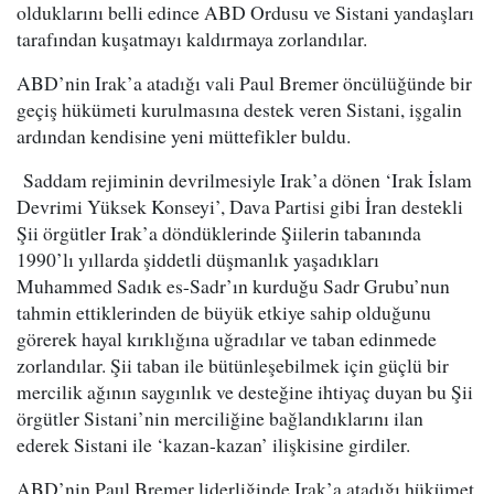
olduklarını belli edince ABD Ordusu ve Sistani yandaşları
tarafından kuşatmayı kaldırmaya zorlandılar.
ABD’nin Irak’a atadığı vali Paul Bremer öncülüğünde bir
geçiş hükümeti kurulmasına destek veren Sistani, işgalin
ardından kendisine yeni müttefikler buldu.
Saddam rejiminin devrilmesiyle Irak’a dönen ‘Irak İslam
Devrimi Yüksek Konseyi’, Dava Partisi gibi İran destekli
Şii örgütler Irak’a döndüklerinde Şiilerin tabanında
1990’lı yıllarda şiddetli düşmanlık yaşadıkları
Muhammed Sadık es-Sadr’ın kurduğu Sadr Grubu’nun
tahmin ettiklerinden de büyük etkiye sahip olduğunu
görerek hayal kırıklığına uğradılar ve taban edinmede
zorlandılar. Şii taban ile bütünleşebilmek için güçlü bir
mercilik ağının saygınlık ve desteğine ihtiyaç duyan bu Şii
örgütler Sistani’nin merciliğine bağlandıklarını ilan
ederek Sistani ile ‘kazan-kazan’ ilişkisine girdiler.
ABD’nin Paul Bremer liderliğinde Irak’a atadığı hükümet