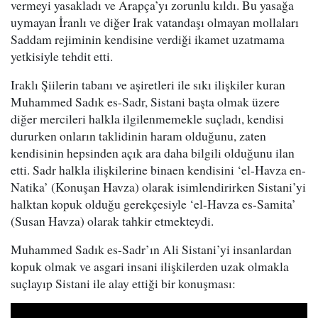
vermeyi yasakladı ve Arapça’yı zorunlu kıldı. Bu yasağa
uymayan İranlı ve diğer Irak vatandaşı olmayan mollaları
Saddam rejiminin kendisine verdiği ikamet uzatmama
yetkisiyle tehdit etti.
Iraklı Şiilerin tabanı ve aşiretleri ile sıkı ilişkiler kuran
Muhammed Sadık es-Sadr, Sistani başta olmak üzere
diğer mercileri halkla ilgilenmemekle suçladı, kendisi
dururken onların taklidinin haram olduğunu, zaten
kendisinin hepsinden açık ara daha bilgili olduğunu ilan
etti. Sadr halkla ilişkilerine binaen kendisini ‘el-Havza en-
Natika’ (Konuşan Havza) olarak isimlendirirken Sistani’yi
halktan kopuk olduğu gerekçesiyle ‘el-Havza es-Samita’
(Susan Havza) olarak tahkir etmekteydi.
Muhammed Sadık es-Sadr’ın Ali Sistani’yi insanlardan
kopuk olmak ve asgari insani ilişkilerden uzak olmakla
suçlayıp Sistani ile alay ettiği bir konuşması: