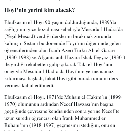
Hoyi’nin yerini kim alacak?
Ebulkasım el-Hoyi 90 yaşını doldurduğunda, 1989’da
sağlığının iyice bozulması sebebiyle Mescidu-l Hadra’da
(Yeşil Mescid) verdiği derslerini bırakmak zorunda
kalmıştı. Sistani bu dönemde Hoyi’nin diğer önde gelen
öğrencilerinden olan İranlı Azeri Türkü Ali el-Ğaravi
(1930-1998) ve Afganistanlı Hazara İshak Feyyaz (1930-)
ile girdiği rekabetten galip çıkarak Taki el-Hoyi’nin
onayıyla Mescidu-l Hadra’da Hoyi’nin yerine namaz
kıldırmaya başladı, fakat Hoyi gibi burada umumi ders
vermesi kabul edilmedi.
Ebulkasım el-Hoyi, 1971’de Muhsin el-Hakim’in (1899-
1970) ölümünün ardından Necef Havzası’nın başına
geçtiğinde çevresine kendisinden sonra yerine Necef’te
uzun süredir öğrencisi olan İranlı Muhammed er-
Ruhani’nin (1918-1997) geçmesini istediğini, onu en