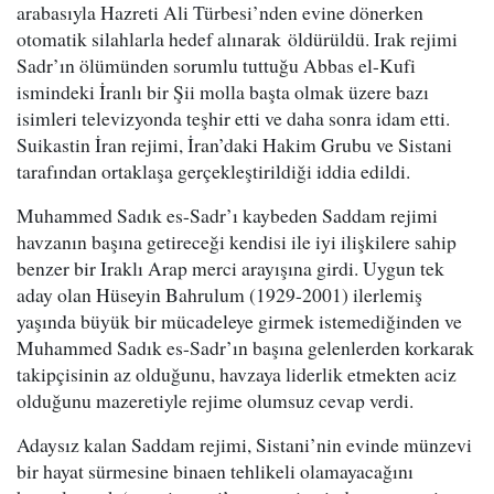
arabasıyla Hazreti Ali Türbesi’nden evine dönerken
otomatik silahlarla hedef alınarak öldürüldü. Irak rejimi
Sadr’ın ölümünden sorumlu tuttuğu Abbas el-Kufi
ismindeki İranlı bir Şii molla başta olmak üzere bazı
isimleri televizyonda teşhir etti ve daha sonra idam etti.
Suikastin İran rejimi, İran’daki Hakim Grubu ve Sistani
tarafından ortaklaşa gerçekleştirildiği iddia edildi.
Muhammed Sadık es-Sadr’ı kaybeden Saddam rejimi
havzanın başına getireceği kendisi ile iyi ilişkilere sahip
benzer bir Iraklı Arap merci arayışına girdi. Uygun tek
aday olan Hüseyin Bahrulum (1929-2001) ilerlemiş
yaşında büyük bir mücadeleye girmek istemediğinden ve
Muhammed Sadık es-Sadr’ın başına gelenlerden korkarak
takipçisinin az olduğunu, havzaya liderlik etmekten aciz
olduğunu mazeretiyle rejime olumsuz cevap verdi.
Adaysız kalan Saddam rejimi, Sistani’nin evinde münzevi
bir hayat sürmesine binaen tehlikeli olamayacağını