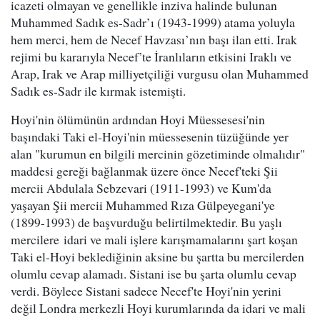
icazeti olmayan ve genellikle inziva halinde bulunan
Muhammed Sadık es-Sadr’ı (1943-1999) atama yoluyla
hem merci, hem de Necef Havzası’nın başı ilan etti. Irak
rejimi bu kararıyla Necef’te İranlıların etkisini Iraklı ve
Arap, Irak ve Arap milliyetçiliği vurgusu olan Muhammed
Sadık es-Sadr ile kırmak istemişti.
Hoyi'nin ölümünün ardından Hoyi Müessesesi'nin
başındaki Taki el-Hoyi'nin müessesenin tüzüğünde yer
alan "kurumun en bilgili mercinin gözetiminde olmalıdır"
maddesi gereği bağlanmak üzere önce Necef'teki Şii
mercii Abdulala Sebzevari (1911-1993) ve Kum'da
yaşayan Şii mercii Muhammed Rıza Gülpeyegani'ye
(1899-1993) de başvurduğu belirtilmektedir. Bu yaşlı
mercilere idari ve mali işlere karışmamalarını şart koşan
Taki el-Hoyi beklediğinin aksine bu şartta bu mercilerden
olumlu cevap alamadı. Sistani ise bu şarta olumlu cevap
verdi. Böylece Sistani sadece Necef'te Hoyi'nin yerini
değil Londra merkezli Hoyi kurumlarında da idari ve mali