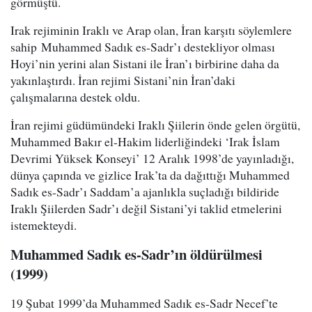
görmüştü.
Irak rejiminin Iraklı ve Arap olan, İran karşıtı söylemlere
sahip Muhammed Sadık es-Sadr’ı destekliyor olması
Hoyi’nin yerini alan Sistani ile İran’ı birbirine daha da
yakınlaştırdı. İran rejimi Sistani’nin İran’daki
çalışmalarına destek oldu.
İran rejimi güdümündeki Iraklı Şiilerin önde gelen örgütü,
Muhammed Bakır el-Hakim liderliğindeki ‘Irak İslam
Devrimi Yüksek Konseyi’ 12 Aralık 1998’de yayınladığı,
dünya çapında ve gizlice Irak’ta da dağıttığı Muhammed
Sadık es-Sadr’ı Saddam’a ajanlıkla suçladığı bildiride
Iraklı Şiilerden Sadr’ı değil Sistani’yi taklid etmelerini
istemekteydi.
Muhammed Sadık es-Sadr’ın öldürülmesi
(1999)
19 Şubat 1999’da Muhammed Sadık es-Sadr Necef’te