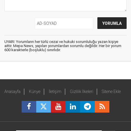
UYARI: Yorumların her türlü cezai ve hukuki sorumluluğu yazan kişiye
aittir. Mepa News, yapılan yorumlardan sorumlu değildir. Her bir yorum
600 karakterle (boşluklu) sınırlıdır.
Anasayfa
Künye
İletişim
Gizlilik İlkeleri
Sitene Ekle