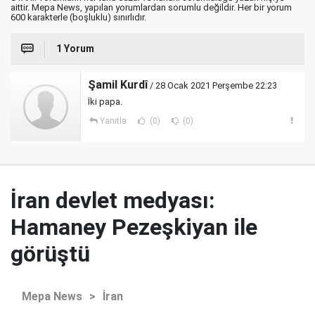
aittir. Mepa News, yapılan yorumlardan sorumlu değildir. Her bir yorum
600 karakterle (boşluklu) sınırlıdır.
1 Yorum
Şamil Kurdî
/ 28 Ocak 2021 Perşembe 22:23
İki papa.
Yanıtla
(0)
(0)
İran devlet medyası:
Hamaney Pezeşkiyan ile
görüştü
Mepa News
>
İran