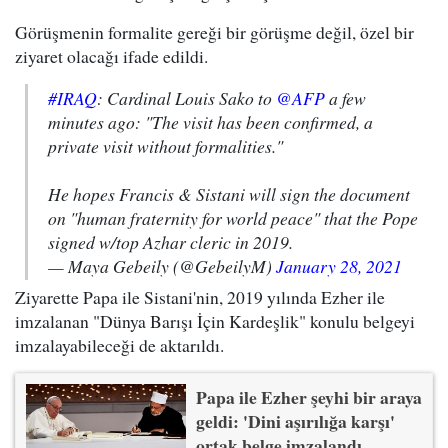
Görüşmenin formalite gereği bir görüşme değil, özel bir
ziyaret olacağı ifade edildi.
#IRAQ
: Cardinal Louis Sako to
@AFP
a few
minutes ago: "The visit has been confirmed, a
private visit without formalities."
He hopes Francis & Sistani will sign the document
on "human fraternity for world peace" that the Pope
signed w/top Azhar cleric in 2019.
— Maya Gebeily (@GebeilyM)
January 28, 2021
Ziyarette Papa ile Sistani'nin, 2019 yılında Ezher ile
imzalanan "Dünya Barışı İçin Kardeşlik" konulu belgeyi
imzalayabileceği de aktarıldı.
Papa ile Ezher şeyhi bir araya
geldi: 'Dini aşırılığa karşı'
ortak belge imzalandı