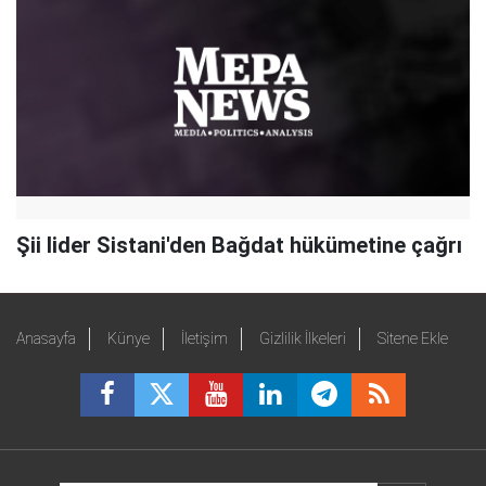
Şii lider Sistani'den Bağdat hükümetine çağrı
Anasayfa
Künye
İletişim
Gizlilik İlkeleri
Sitene Ekle