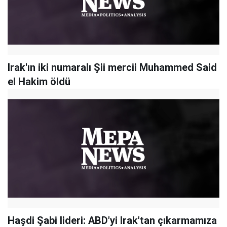
Irak'ın iki numaralı Şii mercii Muhammed Said
el Hakim öldü
Haşdi Şabi lideri: ABD'yi Irak'tan çıkarmamıza