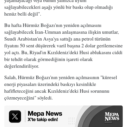
yaşamayacağı veya bunun yalnızca uyum
sağlayabilecekleri aşağı yönlü bir baskı olup olmadığı
henüz belli değil".
Bu hafta Hürmüz Boğazı'nın yeniden açılmasını
sağlayabilecek İran-Umman anlaşmasına ilişkin umutlar,
Suudi Arabistan'ın Asya'ya sattığı ana petrol türünün
fiyatını 50 sent düşürerek varil başına 2 dolar gerilemesine
yol açtı. Bu, Riyad'ın Kızıldeniz'deki Husi ablukasını ciddi
bir tehdit olarak görmediğinin işareti olarak
değerlendiriliyor.
Salah, Hürmüz Boğazı'nın yeniden açılmasının "küresel
enerji piyasaları üzerindeki baskıyı kesinlikle
hafifleteceğini ancak Kızıldeniz'deki Husi sorununu
çözmeyeceğini" söyledi.