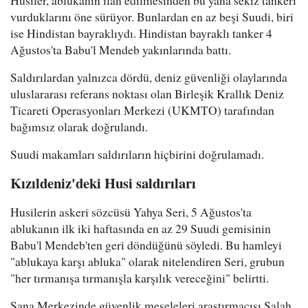
Husiler, ablukanın ilan edilmesinden bu yana sekiz tankeri
vurduklarını öne sürüyor. Bunlardan en az beşi Suudi, biri
ise Hindistan bayraklıydı. Hindistan bayraklı tanker 4
Ağustos'ta Babu'l Mendeb yakınlarında battı.
Saldırılardan yalnızca dördü, deniz güvenliği olaylarında
uluslararası referans noktası olan Birleşik Krallık Deniz
Ticareti Operasyonları Merkezi (UKMTO) tarafından
bağımsız olarak doğrulandı.
Suudi makamları saldırıların hiçbirini doğrulamadı.
Kızıldeniz'deki Husi saldırıları
Husilerin askeri sözcüsü Yahya Seri, 5 Ağustos'ta
ablukanın ilk iki haftasında en az 29 Suudi gemisinin
Babu'l Mendeb'ten geri döndüğünü söyledi. Bu hamleyi
"ablukaya karşı abluka" olarak nitelendiren Seri, grubun
"her tırmanışa tırmanışla karşılık vereceğini" belirtti.
Sana Merkezinde güvenlik meseleleri araştırmacısı Salah