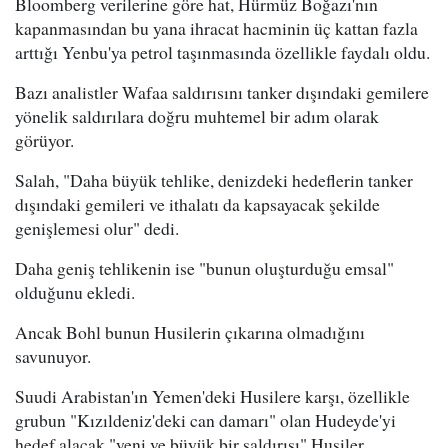
Bloomberg verilerine göre hat, Hürmüz Boğazı'nın
kapanmasından bu yana ihracat hacminin üç kattan fazla
arttığı Yenbu'ya petrol taşınmasında özellikle faydalı oldu.
Bazı analistler Wafaa saldırısını tanker dışındaki gemilere
yönelik saldırılara doğru muhtemel bir adım olarak
görüyor.
Salah, "Daha büyük tehlike, denizdeki hedeflerin tanker
dışındaki gemileri ve ithalatı da kapsayacak şekilde
genişlemesi olur" dedi.
Daha geniş tehlikenin ise "bunun oluşturduğu emsal"
olduğunu ekledi.
Ancak Bohl bunun Husilerin çıkarına olmadığını
savunuyor.
Suudi Arabistan'ın Yemen'deki Husilere karşı, özellikle
grubun "Kızıldeniz'deki can damarı" olan Hudeyde'yi
hedef alacak "yeni ve büyük bir saldırısı" Husiler