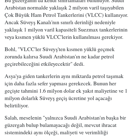
Bu güzergahın da kendi sınırlamaları bulunuyor. Suudi
Arabistan normalde yaklaşık 2 milyon varil taşıyabilen
Çok Büyük Ham Petrol Tankerlerini (VLCC) kullanıyor.
Ancak Süveyş Kanalı'nın sınırlı derinliği nedeniyle
yaklaşık 1 milyon varil kapasiteli Suezmax tankerlerinin
veya kısmen yüklü VLCC'lerin kullanılması gerekiyor.
Bohl, "VLCC'ler Süveyş'ten kısmen yüklü geçmek
zorunda kalırsa Suudi Arabistan'ın ne kadar petrol
geçirebileceğini etkileyecektir" dedi.
Asya'ya giden tankerlerin aynı miktarda petrol taşımak
için daha fazla sefer yapması gerekecek. Bunun her
geçişte tahmini 1.6 milyon dolar ek yakıt maliyetine ve 1
milyon dolarlık Süveyş geçiş ücretine yol açacağı
belirtiliyor.
Salah, meselenin "yalnızca Suudi Arabistan'ın başka bir
güzergah bulup bulamayacağı değil, mevcut ihracat
sistemindeki aynı ölçeği, maliyeti ve verimliliği