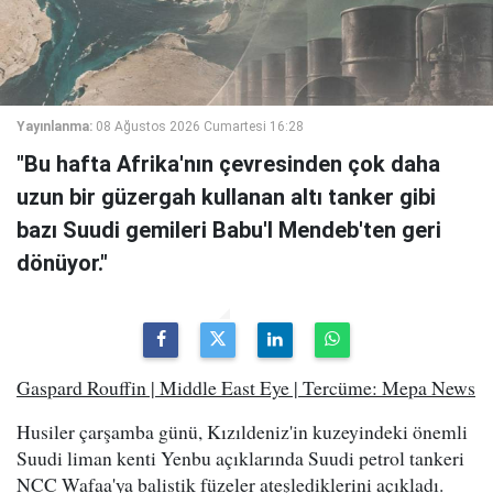
Yayınlanma:
08 Ağustos 2026 Cumartesi 16:28
"Bu hafta Afrika'nın çevresinden çok daha
uzun bir güzergah kullanan altı tanker gibi
bazı Suudi gemileri Babu'l Mendeb'ten geri
dönüyor."
Gaspard Rouffin | Middle East Eye | Tercüme: Mepa News
Husiler çarşamba günü, Kızıldeniz'in kuzeyindeki önemli
Suudi liman kenti Yenbu açıklarında Suudi petrol tankeri
NCC Wafaa'ya balistik füzeler ateşlediklerini açıkladı.