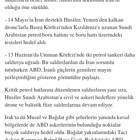
olduğu öne sürüldü.
- 14 Mayıs'ta İran destekli Husiler, Yemen'den kalkan
drone'larla Basra Körfezi'nden Kızıldeniz'e uzanan Suudi
Arabistan petrol boru hattını ve boru hattı üzerindeki
tesisleri hedef aldı.
- 13 Haziran'da Umman Körfezi'nde iki petrol tankeri daha
saldırıya uğradı. Bu saldırılardan da İran sorumlu
tutulurken ABD, İranlı güçlerin gemilere mayın
yerleştirdiğini gösteren görüntüler paylaştı.
Kritik petrol hatlarına düzenlenen saldırıların yanı sıra,
Husiler Suudi Arabistan'a sivil ve askeri hedeflere yönelik
drone ve balistik füze saldırılarına devam ediyor.
Irak'ta da Musul ve Bağdat gibi şehirlerin yanında kırsal
bölgelerde de ABD askerlerinin bulunduğu noktalar
birçok saldırıya hedef oldu. Bağdat yakınlarındaki Taci
Askeri Kampı ve Beled Hava Üssü, Bağdat'taki ABD