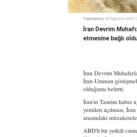
Yayınlanma:
08 Ağustos 2026 C
İran Devrim Muhafız
etmesine bağlı oldu
İran Devrim Muhafızla
İran-Umman görüşmeleri
olduğunu belirtti.
İran'ın Tasnim haber 
yeniden açılması, İran
arasındaki müzakerelerl
ABD'li bir yetkili cu