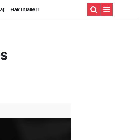
aj
Hak İhlalleri
is