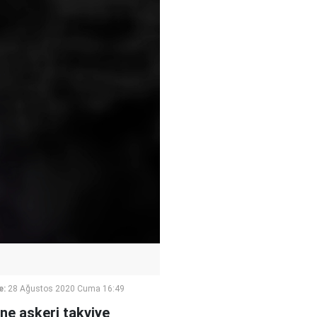
e:
28 Ağustos 2020 Cuma 16:49
ine askeri takviye