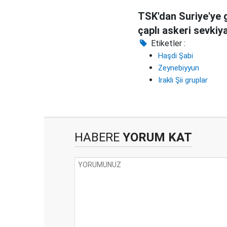
TSK'dan Suriye'ye 
çaplı askeri sevkiy
Etiketler :
Haşdi Şabi
Zeynebiyyun
Iraklı Şii gruplar
HABERE
YORUM KAT