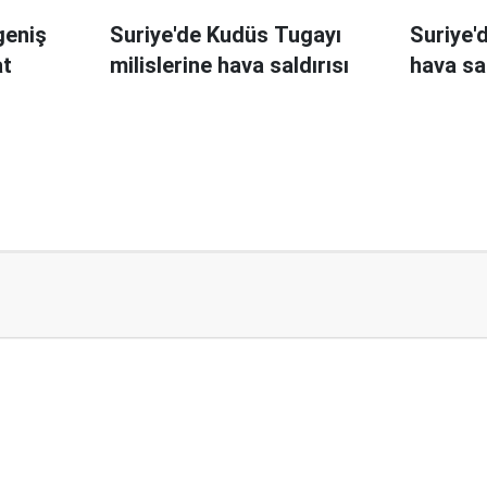
geniş
Suriye'de Kudüs Tugayı
Suriye'd
at
milislerine hava saldırısı
hava sal