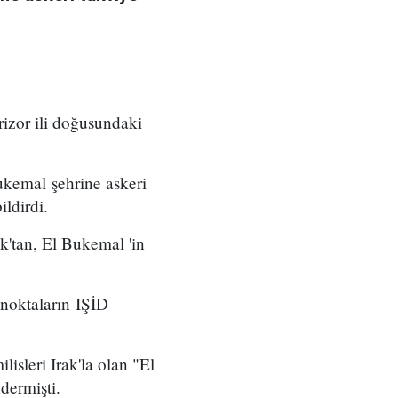
izor ili doğusundaki
ukemal şehrine askeri
ldirdi.
ak'tan, El Bukemal 'in
 noktaların IŞİD
isleri Irak'la olan "El
dermişti.