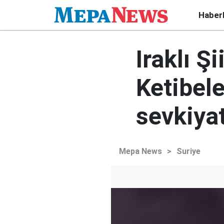
Haber
Iraklı Ş
Ketibele
sevkiyat
Mepa News
>
Suriye