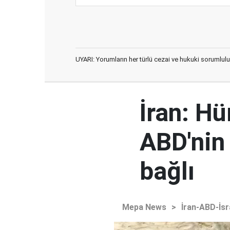
UYARI: Yorumların her türlü cezai ve hukuki sorumlulu
İran: H
ABD'nin
bağlı
Mepa News
>
İran-ABD-İsr