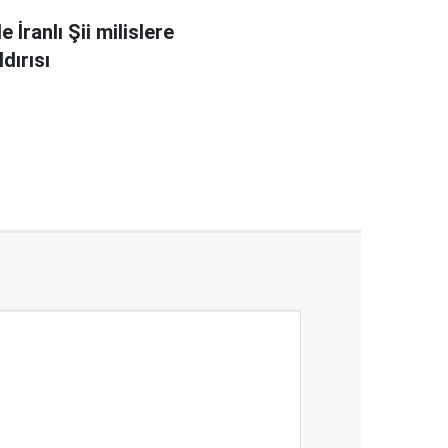
e İranlı Şii milislere
dırısı