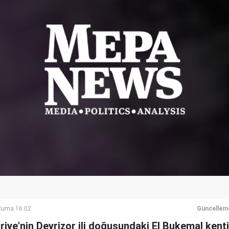
Cuma 16:02
Güncellem
 Suriye'nin Deyrizor ili doğusundaki El Bukemal kent