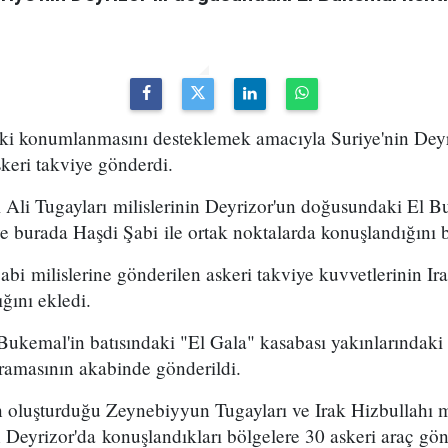
deki konumlanmasını desteklemek amacıyla Suriye'nin Deyr
keri takviye gönderdi.
 Ali Tugayları milislerinin Deyrizor'un doğusundaki El B
e burada Haşdi Şabi ile ortak noktalarda konuşlandığını bi
abi milislerine gönderilen askeri takviye kuvvetlerinin Ir
ığını ekledi.
Bukemal'in batısındaki "El Gala" kasabası yakınlarındaki
ğramasının akabinde gönderildi.
in oluşturduğu Zeynebiyyun Tugayları ve Irak Hizbullahı mil
 Deyrizor'da konuşlandıkları bölgelere 30 askeri araç gön