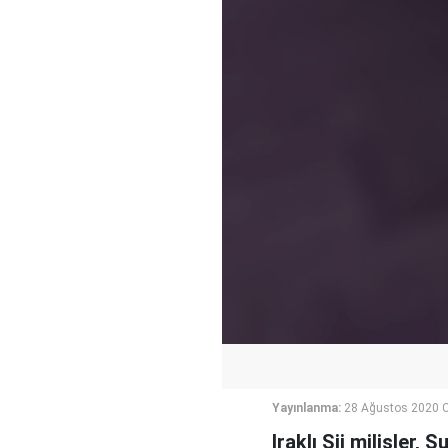
Yayınlanma:
28 Ağustos 2020 
Iraklı Şii milisler,