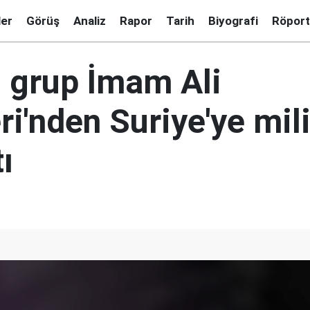
ler
Görüş
Analiz
Rapor
Tarih
Biyografi
Röport
ii grup İmam Ali
ri'nden Suriye'ye mil
ı