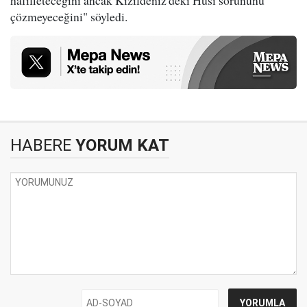
hafifleteceğini ancak Kızıldeniz'deki Husi sorununu
çözmeyeceğini" söyledi.
HABERE
YORUM KAT