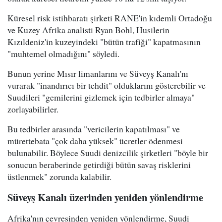
Küresel risk istihbaratı şirketi RANE'in kıdemli Ortadoğu
ve Kuzey Afrika analisti Ryan Bohl, Husilerin
Kızıldeniz'in kuzeyindeki "bütün trafiği" kapatmasının
"muhtemel olmadığını" söyledi.
Bunun yerine Mısır limanlarını ve Süveyş Kanalı'nı
vurarak "inandırıcı bir tehdit" olduklarını gösterebilir ve
Suudileri "gemilerini gizlemek için tedbirler almaya"
zorlayabilirler.
Bu tedbirler arasında "vericilerin kapatılması" ve
mürettebata "çok daha yüksek" ücretler ödenmesi
bulunabilir. Böylece Suudi denizcilik şirketleri "böyle bir
sonucun beraberinde getirdiği bütün savaş risklerini
üstlenmek" zorunda kalabilir.
Süveyş Kanalı üzerinden yeniden yönlendirme
Afrika'nın çevresinden yeniden yönlendirme, Suudi