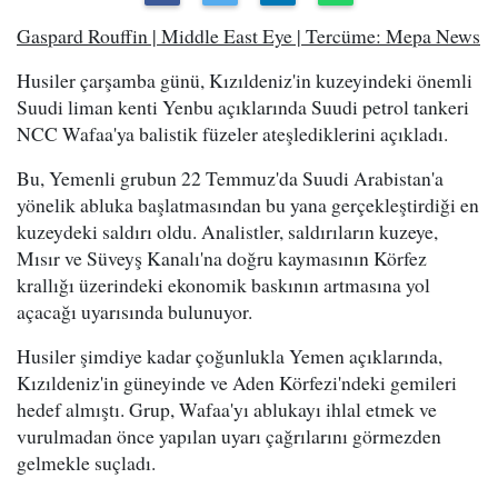
Gaspard Rouffin | Middle East Eye | Tercüme: Mepa News
Husiler çarşamba günü, Kızıldeniz'in kuzeyindeki önemli
Suudi liman kenti Yenbu açıklarında Suudi petrol tankeri
NCC Wafaa'ya balistik füzeler ateşlediklerini açıkladı.
Bu, Yemenli grubun 22 Temmuz'da Suudi Arabistan'a
yönelik abluka başlatmasından bu yana gerçekleştirdiği en
kuzeydeki saldırı oldu. Analistler, saldırıların kuzeye,
Mısır ve Süveyş Kanalı'na doğru kaymasının Körfez
krallığı üzerindeki ekonomik baskının artmasına yol
açacağı uyarısında bulunuyor.
Husiler şimdiye kadar çoğunlukla Yemen açıklarında,
Kızıldeniz'in güneyinde ve Aden Körfezi'ndeki gemileri
hedef almıştı. Grup, Wafaa'yı ablukayı ihlal etmek ve
vurulmadan önce yapılan uyarı çağrılarını görmezden
gelmekle suçladı.