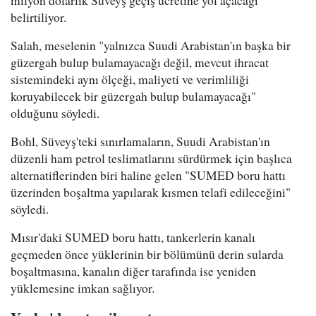
milyon dolarlık Süveyş geçiş ücretine yol açacağı
belirtiliyor.
Salah, meselenin "yalnızca Suudi Arabistan'ın başka bir
güzergah bulup bulamayacağı değil, mevcut ihracat
sistemindeki aynı ölçeği, maliyeti ve verimliliği
koruyabilecek bir güzergah bulup bulamayacağı"
olduğunu söyledi.
Bohl, Süveyş'teki sınırlamaların, Suudi Arabistan'ın
düzenli ham petrol teslimatlarını sürdürmek için başlıca
alternatiflerinden biri haline gelen "SUMED boru hattı
üzerinden boşaltma yapılarak kısmen telafi edileceğini"
söyledi.
Mısır'daki SUMED boru hattı, tankerlerin kanalı
geçmeden önce yüklerinin bir bölümünü derin sularda
boşaltmasına, kanalın diğer tarafında ise yeniden
yüklemesine imkan sağlıyor.