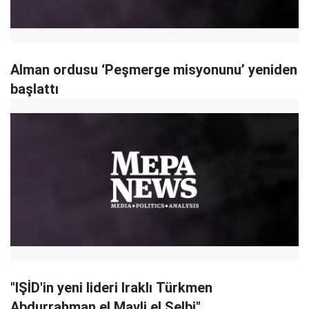
Alman ordusu ‘Peşmerge misyonunu’ yeniden
başlattı
"IŞİD'in yeni lideri Iraklı Türkmen
Abdurrahman el Mavli el Selbi"