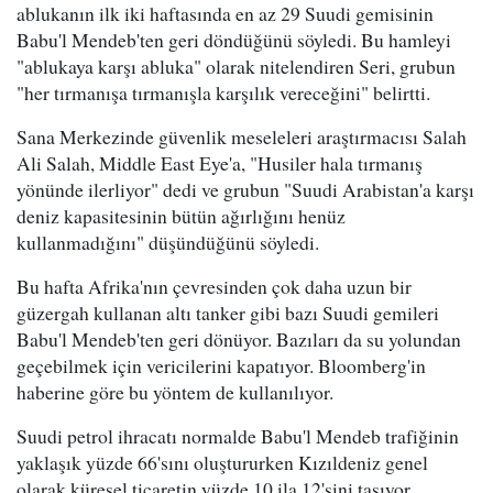
ablukanın ilk iki haftasında en az 29 Suudi gemisinin
Babu'l Mendeb'ten geri döndüğünü söyledi. Bu hamleyi
"ablukaya karşı abluka" olarak nitelendiren Seri, grubun
"her tırmanışa tırmanışla karşılık vereceğini" belirtti.
Sana Merkezinde güvenlik meseleleri araştırmacısı Salah
Ali Salah, Middle East Eye'a, "Husiler hala tırmanış
yönünde ilerliyor" dedi ve grubun "Suudi Arabistan'a karşı
deniz kapasitesinin bütün ağırlığını henüz
kullanmadığını" düşündüğünü söyledi.
Bu hafta Afrika'nın çevresinden çok daha uzun bir
güzergah kullanan altı tanker gibi bazı Suudi gemileri
Babu'l Mendeb'ten geri dönüyor. Bazıları da su yolundan
geçebilmek için vericilerini kapatıyor. Bloomberg'in
haberine göre bu yöntem de kullanılıyor.
Suudi petrol ihracatı normalde Babu'l Mendeb trafiğinin
yaklaşık yüzde 66'sını oluştururken Kızıldeniz genel
olarak küresel ticaretin yüzde 10 ila 12'sini taşıyor.