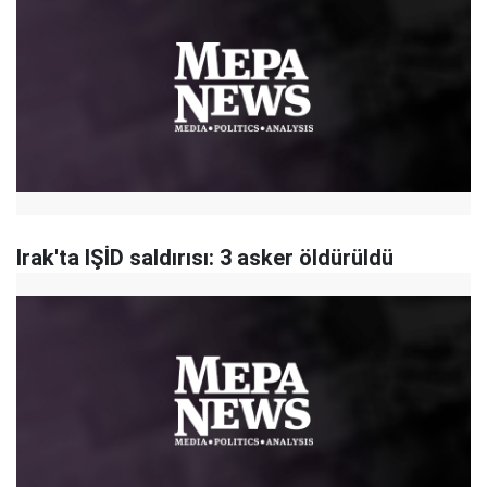
Irak'ta IŞİD saldırısı: 3 asker öldürüldü