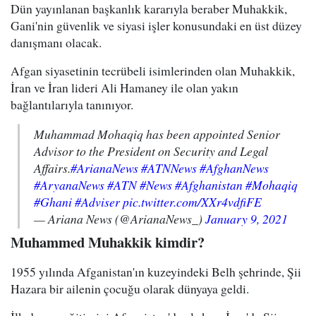
Dün yayınlanan başkanlık kararıyla beraber Muhakkik,
Gani'nin güvenlik ve siyasi işler konusundaki en üst düzey
danışmanı olacak.
Afgan siyasetinin tecrübeli isimlerinden olan Muhakkik,
İran ve İran lideri Ali Hamaney ile olan yakın
bağlantılarıyla tanınıyor.
Muhammad Mohaqiq has been appointed Senior
Advisor to the President on Security and Legal
Affairs.
#ArianaNews
#ATNNews
#AfghanNews
#AryanaNews
#ATN
#News
#Afghanistan
#Mohaqiq
#Ghani
#Adviser
pic.twitter.com/XXr4vdfiFE
— Ariana News (@ArianaNews_)
January 9, 2021
Muhammed Muhakkik kimdir?
1955 yılında Afganistan'ın kuzeyindeki Belh şehrinde, Şii
Hazara bir ailenin çocuğu olarak dünyaya geldi.