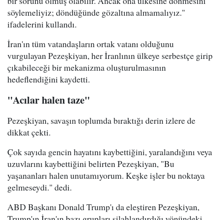
bir sorunu olmuş olabilir. Ancak ona ülkesine dönmesini
söylemeliyiz; döndüğünde gözaltına almamalıyız."
ifadelerini kullandı.
İran'ın tüm vatandaşların ortak vatanı olduğunu
vurgulayan Pezeşkiyan, her İranlının ülkeye serbestçe girip
çıkabileceği bir mekanizma oluşturulmasının
hedeflendiğini kaydetti.
"Acılar halen taze"
Pezeşkiyan, savaşın toplumda bıraktığı derin izlere de
dikkat çekti.
Çok sayıda gencin hayatını kaybettiğini, yaralandığını veya
uzuvlarını kaybettiğini belirten Pezeşkiyan, "Bu
yaşananları halen unutamıyorum. Keşke işler bu noktaya
gelmeseydi." dedi.
ABD Başkanı Donald Trump'ı da eleştiren Pezeşkiyan,
Trump'ın İran'ın bazı grupları silahlandırdığı yönündeki