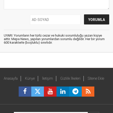
UYARI: Yorumların her türlü cezai ve hukuki sorumluluğu yazan kişiye
aittir. Mepa News, yapılan yorumlardan sorumlu değildir. Her bir yorum
600 karakterle (boşluklu) sınırlıdır.
Anasayfa
Künye
İletişim
Gizlilik İlkeleri
Sitene Ekle