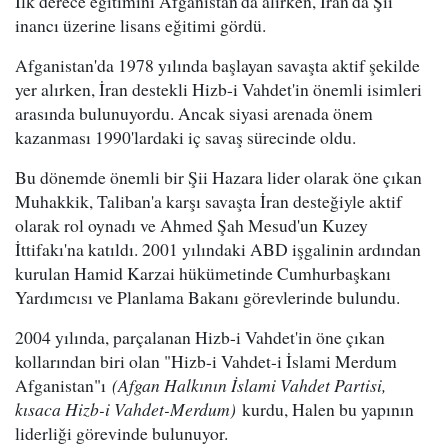
İlk derece eğitimini Afganistan'da alırken, İran'da Şii
inancı üzerine lisans eğitimi gördü.
Afganistan'da 1978 yılında başlayan savaşta aktif şekilde
yer alırken, İran destekli Hizb-i Vahdet'in önemli isimleri
arasında bulunuyordu. Ancak siyasi arenada önem
kazanması 1990'lardaki iç savaş sürecinde oldu.
Bu dönemde önemli bir Şii Hazara lider olarak öne çıkan
Muhakkik, Taliban'a karşı savaşta İran desteğiyle aktif
olarak rol oynadı ve Ahmed Şah Mesud'un Kuzey
İttifakı'na katıldı. 2001 yılındaki ABD işgalinin ardından
kurulan Hamid Karzai hükümetinde Cumhurbaşkanı
Yardımcısı ve Planlama Bakanı görevlerinde bulundu.
2004 yılında, parçalanan Hizb-i Vahdet'in öne çıkan
kollarından biri olan "Hizb-i Vahdet-i İslami Merdum
Afganistan"ı
(Afgan Halkının İslami Vahdet Partisi,
kısaca Hizb-i Vahdet-Merdum)
kurdu, Halen bu yapının
liderliği görevinde bulunuyor.