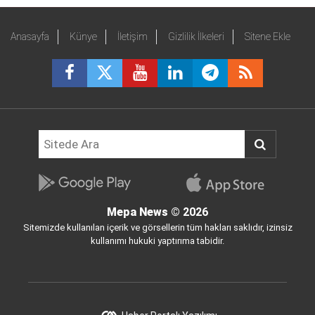
Anasayfa
Künye
İletişim
Gizlilik İlkeleri
Sitene Ekle
Mepa News
© 2026
Sitemizde kullanılan içerik ve görsellerin tüm hakları saklıdır, izinsiz
kullanımı hukuki yaptırıma tabidir.