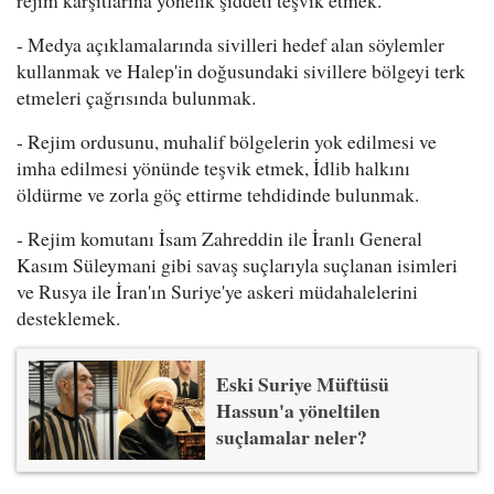
rejim karşıtlarına yönelik şiddeti teşvik etmek.
- Medya açıklamalarında sivilleri hedef alan söylemler
kullanmak ve Halep'in doğusundaki sivillere bölgeyi terk
etmeleri çağrısında bulunmak.
- Rejim ordusunu, muhalif bölgelerin yok edilmesi ve
imha edilmesi yönünde teşvik etmek, İdlib halkını
öldürme ve zorla göç ettirme tehdidinde bulunmak.
- Rejim komutanı İsam Zahreddin ile İranlı General
Kasım Süleymani gibi savaş suçlarıyla suçlanan isimleri
ve Rusya ile İran'ın Suriye'ye askeri müdahalelerini
desteklemek.
Eski Suriye Müftüsü
Hassun'a yöneltilen
suçlamalar neler?