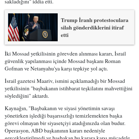
sakladığını" iddia etti.
Trump İranlı protestoculara
silah gönderdiklerini itiraf
etti
İki Mossad yetkilisinin görevden alınması kararı, İsrail
güvenlik yapılanması içinde Mossad başkanı Roman
Gofman ve Netanyahu'ya karşı tepkiye yol açtı.
İsrail gazetesi Maariv, ismini açıklamadığı bir Mossad
yetkilisinin "başbakanın istihbarat teşkilatını mahvettiğini
söylediğini" aktardı.
Kaynağın, "Başbakanın ve siyasi yönetimin savaşı
yönetirken işlediği başarısızlığı temizlemekten başka
görevi olmayan bir siyasetçiyi atadığınızda olan budur.
Operasyon, ABD başkanının kararı nedeniyle
gerçekleştirilmedi ve başbakan bu karara karşı mücadele