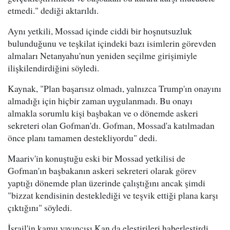
etmedi." dediği aktarıldı.
Aynı yetkili, Mossad içinde ciddi bir hoşnutsuzluk
bulunduğunu ve teşkilat içindeki bazı isimlerin görevden
almaları Netanyahu'nun yeniden seçilme girişimiyle
ilişkilendirdiğini söyledi.
Kaynak, "Plan başarısız olmadı, yalnızca Trump'ın onayını
almadığı için hiçbir zaman uygulanmadı. Bu onayı
almakla sorumlu kişi başbakan ve o dönemde askeri
sekreteri olan Gofman'dı. Gofman, Mossad'a katılmadan
önce planı tamamen destekliyordu" dedi.
Maariv'in konuştuğu eski bir Mossad yetkilisi de
Gofman'ın başbakanın askeri sekreteri olarak görev
yaptığı dönemde plan üzerinde çalıştığını ancak şimdi
"bizzat kendisinin desteklediği ve teşvik ettiği plana karşı
çıktığını" söyledi.
İsrail'in kamu yayıncısı Kan da eleştirileri haberleştirdi.