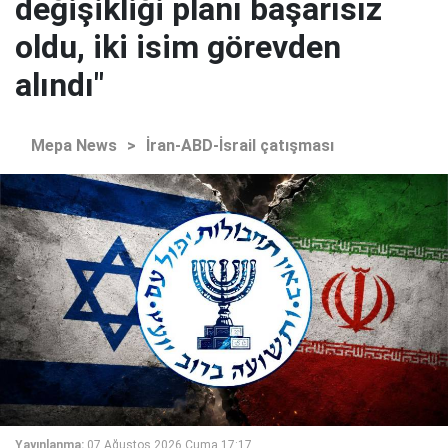
değişikliği planı başarısız
oldu, iki isim görevden
alındı"
Mepa News
>
İran-ABD-İsrail çatışması
Yayınlanma:
07 Ağustos 2026 Cuma 17:17