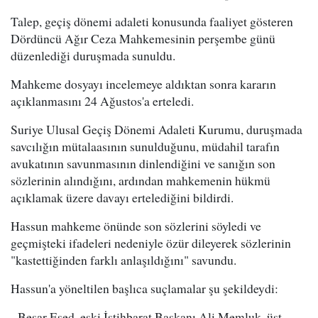
Talep, geçiş dönemi adaleti konusunda faaliyet gösteren
Dördüncü Ağır Ceza Mahkemesinin perşembe günü
düzenlediği duruşmada sunuldu.
Mahkeme dosyayı incelemeye aldıktan sonra kararın
açıklanmasını 24 Ağustos'a erteledi.
Suriye Ulusal Geçiş Dönemi Adaleti Kurumu, duruşmada
savcılığın mütalaasının sunulduğunu, müdahil tarafın
avukatının savunmasının dinlendiğini ve sanığın son
sözlerinin alındığını, ardından mahkemenin hükmü
açıklamak üzere davayı ertelediğini bildirdi.
Hassun mahkeme önünde son sözlerini söyledi ve
geçmişteki ifadeleri nedeniyle özür dileyerek sözlerinin
"kastettiğinden farklı anlaşıldığını" savundu.
Hassun'a yöneltilen başlıca suçlamalar şu şekildeydi:
- Beşar Esed, eski İstihbarat Başkanı Ali Memluk, üst