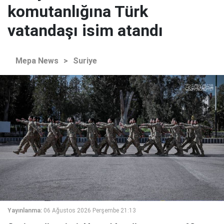
komutanlığına Türk
vatandaşı isim atandı
Mepa News
>
Suriye
Yayınlanma:
06 Ağustos 2026 Perşembe 21:13