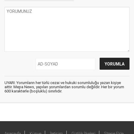
UYARI: Yorumların her türlü cezai ve hukuki sorumluluğu yazan kişiye
aittir. Mepa News, yapılan yorumlardan sorumlu değildir. Her bir yorum
600 karakterle (boşluklu) sınırlıdır.
Anasayfa
Künye
İletişim
Gizlilik İlkeleri
Sitene Ekle