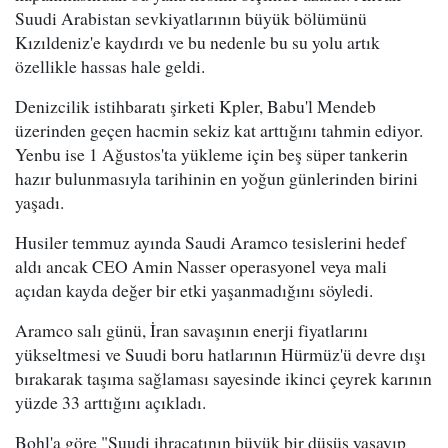
Suudi Arabistan sevkiyatlarının büyük bölümünü
Kızıldeniz'e kaydırdı ve bu nedenle bu su yolu artık
özellikle hassas hale geldi.
Denizcilik istihbaratı şirketi Kpler, Babu'l Mendeb
üzerinden geçen hacmin sekiz kat arttığını tahmin ediyor.
Yenbu ise 1 Ağustos'ta yükleme için beş süper tankerin
hazır bulunmasıyla tarihinin en yoğun günlerinden birini
yaşadı.
Husiler temmuz ayında Saudi Aramco tesislerini hedef
aldı ancak CEO Amin Nasser operasyonel veya mali
açıdan kayda değer bir etki yaşanmadığını söyledi.
Aramco salı günü, İran savaşının enerji fiyatlarını
yükseltmesi ve Suudi boru hatlarının Hürmüz'ü devre dışı
bırakarak taşıma sağlaması sayesinde ikinci çeyrek karının
yüzde 33 arttığını açıkladı.
Bohl'a göre "Suudi ihracatının büyük bir düşüş yaşayıp