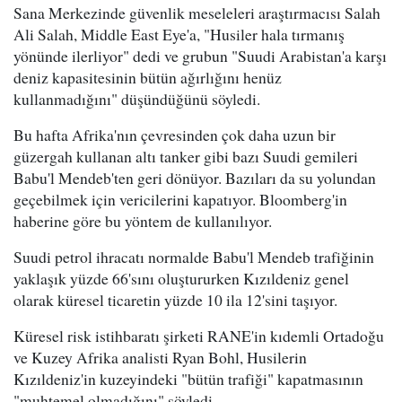
Sana Merkezinde güvenlik meseleleri araştırmacısı Salah
Ali Salah, Middle East Eye'a, "Husiler hala tırmanış
yönünde ilerliyor" dedi ve grubun "Suudi Arabistan'a karşı
deniz kapasitesinin bütün ağırlığını henüz
kullanmadığını" düşündüğünü söyledi.
Bu hafta Afrika'nın çevresinden çok daha uzun bir
güzergah kullanan altı tanker gibi bazı Suudi gemileri
Babu'l Mendeb'ten geri dönüyor. Bazıları da su yolundan
geçebilmek için vericilerini kapatıyor. Bloomberg'in
haberine göre bu yöntem de kullanılıyor.
Suudi petrol ihracatı normalde Babu'l Mendeb trafiğinin
yaklaşık yüzde 66'sını oluştururken Kızıldeniz genel
olarak küresel ticaretin yüzde 10 ila 12'sini taşıyor.
Küresel risk istihbaratı şirketi RANE'in kıdemli Ortadoğu
ve Kuzey Afrika analisti Ryan Bohl, Husilerin
Kızıldeniz'in kuzeyindeki "bütün trafiği" kapatmasının
"muhtemel olmadığını" söyledi.