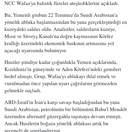
NCC Wafaa'ya balistik füzeler ateşlediklerini açıkladı.
Bu, Yemenli grubun 22 Temmuz'da Suudi Arabistan'a
yönelik abluka başlatmasından bu yana gerçekleştirdiği en
kuzeydeki saldırı oldu. Analistler, saldırıların kuzeye,
Mısır ve Süveyş Kanalı'na doğru kaymasının Körfez
krallığı üzerindeki ekonomik baskının artmasına yol
açacağı uyarısında bulunuyor.
Husiler şimdiye kadar çoğunlukla Yemen açıklarında,
Kızıldeniz'in güneyinde ve Aden Körfezi'ndeki gemileri
hedef almıştı. Grup, Wafaa'yı ablukayı ihlal etmek ve
vurulmadan önce yapılan uyarı çağrılarını görmezden
gelmekle suçladı.
ABD-İsrail'in İran'a karşı savaşı başladığından bu yana
Suudi Arabistan, petrolünün bir bölümünü Babu'l Mendeb
üzerinden alternatif güzergahla taşımaya devam etmişti.
Ancak Husilerin boğaza yönelik ablukası artık bu
seçeneği de sınırlandırıyor.