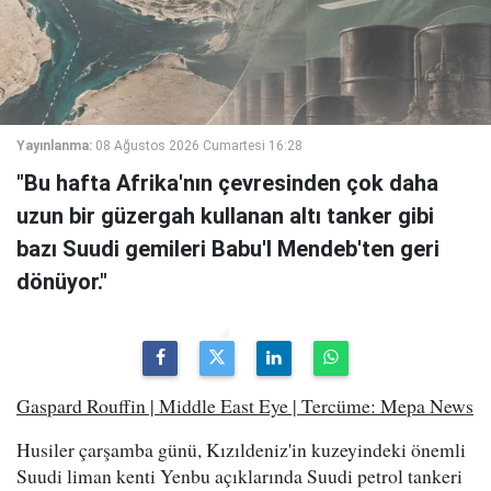
Yayınlanma:
08 Ağustos 2026 Cumartesi 16:28
"Bu hafta Afrika'nın çevresinden çok daha
uzun bir güzergah kullanan altı tanker gibi
bazı Suudi gemileri Babu'l Mendeb'ten geri
dönüyor."
Gaspard Rouffin | Middle East Eye | Tercüme: Mepa News
Husiler çarşamba günü, Kızıldeniz'in kuzeyindeki önemli
Suudi liman kenti Yenbu açıklarında Suudi petrol tankeri