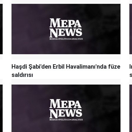
Haşdi Şabi'den Erbil Havalimanı'nda füze
I
saldırısı
s