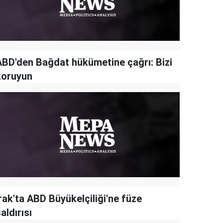
ABD'den Bağdat hükümetine çağrı: Bizi
koruyun
rak'ta ABD Büyükelçiliği'ne füze
aldırısı