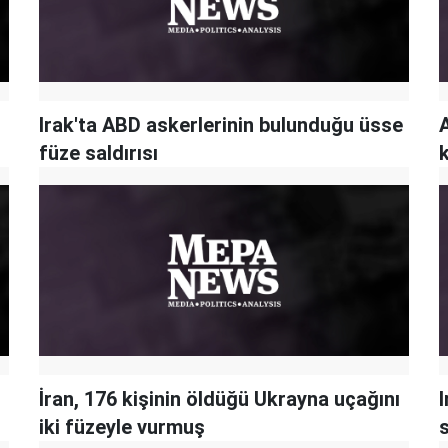
Irak'ta ABD askerlerinin bulunduğu üsse
füze saldırısı
İran, 176 kişinin öldüğü Ukrayna uçağını
I
iki füzeyle vurmuş
s