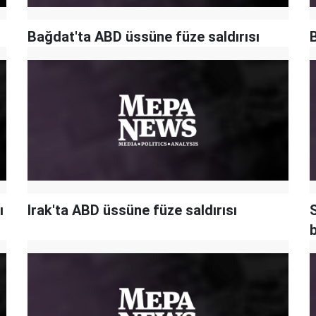
Bağdat'ta ABD üssüne füze saldırısı
B
ı
Irak'ta ABD üssüne füze saldırısı
b