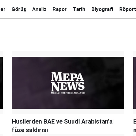
ler
Görüş
Analiz
Rapor
Tarih
Biyografi
Röport
Husilerden BAE ve Suudi Arabistan'a
B
füze saldırısı
m