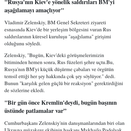
"Rusya'nın Kiev'e yönelik saldırıları BM'yi
aşağılamayı amaçlıyor"
Vladimir Zelenskiy, BM Genel Sekreteri ziyareti
esnasında Kiev'de bir yerleşim bölgesini vuran Rus
saldırılarının küresel kuruluşu "aşağılama" girişimi
olduğunu söyledi.
Zelenskiy, "Bugün, Kiev'deki görüşmelerimizin
bitiminden hemen sonra, Rus füzeleri şehre uçtu.Bu,
Rusya'nın BM'yi küçük düşürme çabaları ve örgütün
temsil ettiği her şey hakkında çok şey söylüyor." dedi.
Bunun "karşılık gelen güçlü bir reaksiyon" gerektirdiğini
de sözlerine ekledi.
"Bir gün önce Kremlin'deydi, bugün başının
üstünde patlamalar var”
Cumhurbaşkanı Zelenskiy'nin danışmanlarından biri olan
Ukrayna müzakere ekibinin başkanı Mykhailo Podolyak,