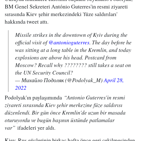
BM Genel Sekreteri António Guterres'in resmi ziyareti
sırasında Kiev şehir merkezindeki 'füze saldırıları'
hakkında tweet attı.
Missile strikes in the downtown of Kyiv during the
official visit of
@antonioguterres
. The day before he
was sitting at a long table in the Kremlin, and today
explosions are above his head. Postcard from
Moscow? Recall why ???????? still takes a seat on
the UN Security Council?
— Михайло Подоляк (@Podolyak_M)
April 28,
2022
Podolyak'ın paylaşımında
“Antonio Guterres'in resmi
ziyareti sırasında Kiev şehir merkezine füze saldırısı
düzenlendi. Bir gün önce Kremlin'de uzun bir masada
oturuyordu ve bugün başının üstünde patlamalar
var”
ifadeleri yer aldı.
Kiev, Rus güçlerinin birkaç hafta önce geri çekilmesinden