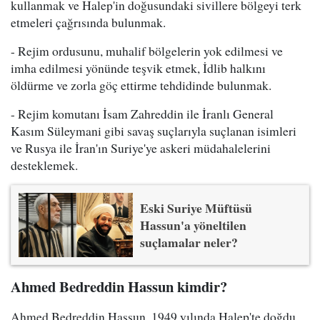
kullanmak ve Halep'in doğusundaki sivillere bölgeyi terk
etmeleri çağrısında bulunmak.
- Rejim ordusunu, muhalif bölgelerin yok edilmesi ve
imha edilmesi yönünde teşvik etmek, İdlib halkını
öldürme ve zorla göç ettirme tehdidinde bulunmak.
- Rejim komutanı İsam Zahreddin ile İranlı General
Kasım Süleymani gibi savaş suçlarıyla suçlanan isimleri
ve Rusya ile İran'ın Suriye'ye askeri müdahalelerini
desteklemek.
Eski Suriye Müftüsü
Hassun'a yöneltilen
suçlamalar neler?
Ahmed Bedreddin Hassun kimdir?
Ahmed Bedreddin Hassun, 1949 yılında Halep'te doğdu.