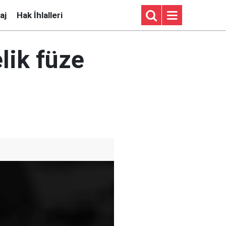
aj
Hak İhlalleri
lik füze