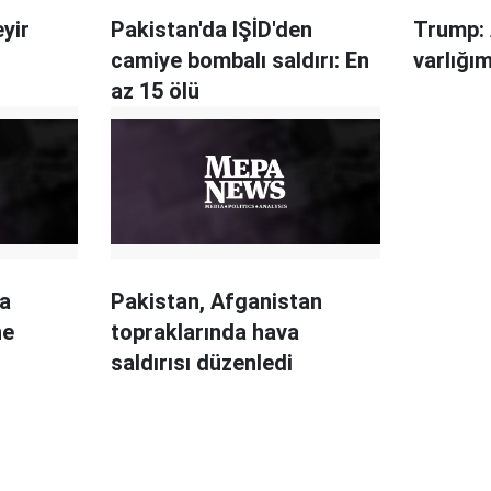
yir
Pakistan'da IŞİD'den
Trump: 
camiye bombalı saldırı: En
varlığı
az 15 ölü
da
Pakistan, Afganistan
ne
topraklarında hava
saldırısı düzenledi