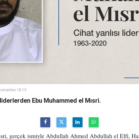
umartesi 18:13
sı liderlerden Ebu Muhammed el Mısri.
i, gerçek ismiyle Abdullah Ahmed Abdullah el Elfi, Haz