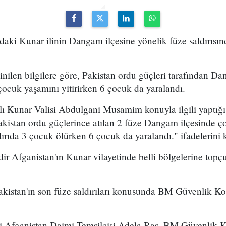
daki Kunar ilinin Dangam ilçesine yönelik füze saldırısı
nilen bilgilere göre, Pakistan ordu güçleri tarafından Da
 çocuk yaşamını yitirirken 6 çocuk da yaralandı.
ı Kunar Valisi Abdulgani Musamim konuyla ilgili yaptığ
akistan ordu güçlerince atılan 2 füze Dangam ilçesinde ç
dırıda 3 çocuk ölürken 6 çocuk da yaralandı." ifadelerini 
dir Afganistan'ın Kunar vilayetinde belli bölgelerine topçu
kistan'ın son füze saldırıları konusunda BM Güvenlik Kon
eki Afganistan Daimi Temsilcisi Adela Ras, BM Güvenlik K