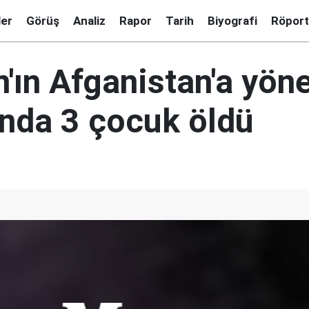
ler
Görüş
Analiz
Rapor
Tarih
Biyografi
Röport
'ın Afganistan'a yöne
ında 3 çocuk öldü