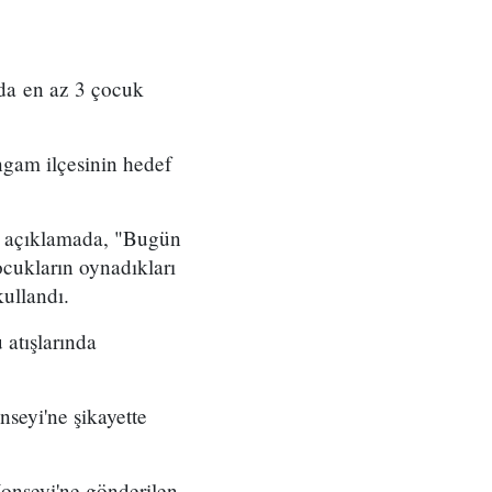
nda en az 3 çocuk
ngam ilçesinin hedef
ı açıklamada, "Bugün
ocukların oynadıkları
kullandı.
 atışlarında
seyi'ne şikayette
onseyi'ne gönderilen