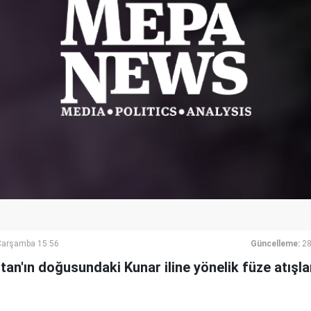
Çarşamba 15:56
Güncelleme:
28
tan'ın doğusundaki Kunar iline yönelik füze atışl